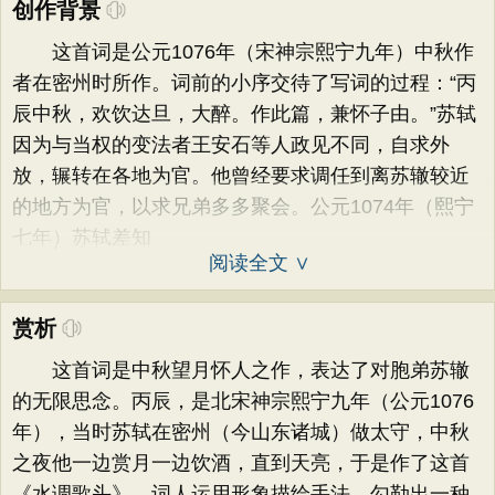
创作背景
这首词是公元1076年（宋神宗熙宁九年）中秋作
者在密州时所作。词前的小序交待了写词的过程：“丙
辰中秋，欢饮达旦，大醉。作此篇，兼怀子由。”苏轼
因为与当权的变法者王安石等人政见不同，自求外
放，辗转在各地为官。他曾经要求调任到离苏辙较近
的地方为官，以求兄弟多多聚会。公元1074年（熙宁
七年）苏轼差知
阅读全文 ∨
赏析
这首词是中秋望月怀人之作，表达了对胞弟苏辙
的无限思念。丙辰，是北宋神宗熙宁九年（公元1076
年），当时苏轼在密州（今山东诸城）做太守，中秋
之夜他一边赏月一边饮酒，直到天亮，于是作了这首
《水调歌头》。词人运用形象描绘手法，勾勒出一种