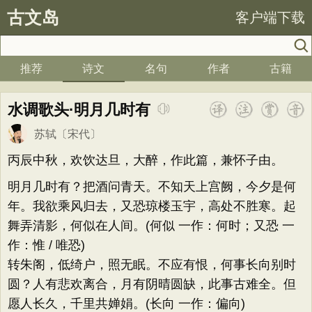
古文岛
客户端下载
推荐
诗文
名句
作者
古籍
水调歌头·明月几时有
苏轼
〔宋代〕
丙辰中秋，欢饮达旦，大醉，作此篇，兼怀子由。
明月几时有？把酒问青天。不知天上宫阙，今夕是何
年。我欲乘风归去，又恐琼楼玉宇，高处不胜寒。起
舞弄清影，何似在人间。(何似 一作：何时；又恐 一
作：惟 / 唯恐)
转朱阁，低绮户，照无眠。不应有恨，何事长向别时
圆？人有悲欢离合，月有阴晴圆缺，此事古难全。但
愿人长久，千里共婵娟。(长向 一作：偏向)