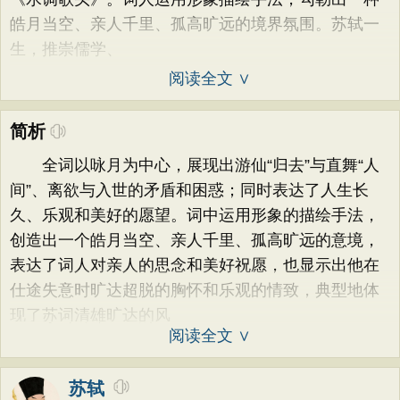
皓月当空、亲人千里、孤高旷远的境界氛围。苏轼一
生，推崇儒学、
阅读全文 ∨
简析
全词以咏月为中心，展现出游仙“归去”与直舞“人
间”、离欲与入世的矛盾和困惑；同时表达了人生长
久、乐观和美好的愿望。词中运用形象的描绘手法，
创造出一个皓月当空、亲人千里、孤高旷远的意境，
表达了词人对亲人的思念和美好祝愿，也显示出他在
仕途失意时旷达超脱的胸怀和乐观的情致，典型地体
现了苏词清雄旷达的风
阅读全文 ∨
苏轼