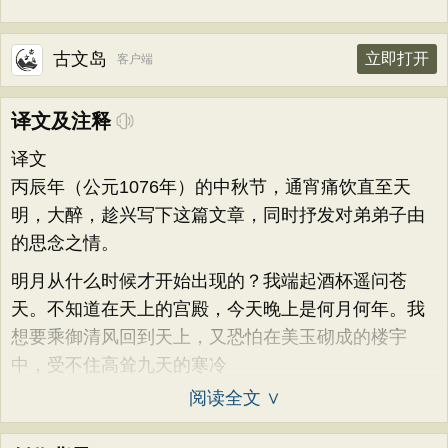
古文岛
立即打开
客户端
译文及注释
译文
丙辰年（公元1076年）的中秋节，通宵痛饮直至天
明，大醉，趁兴写下这篇文章，同时抒发对弟弟子由
的思念之情。
明月从什么时候才开始出现的？我端起酒杯遥问苍
天。不知道在天上的宫殿，今天晚上是何月何年。我
想要乘御清风回到天上，又恐怕在美玉砌成的楼宇
中，受不住高耸九天的寒冷
阅读全文 ∨