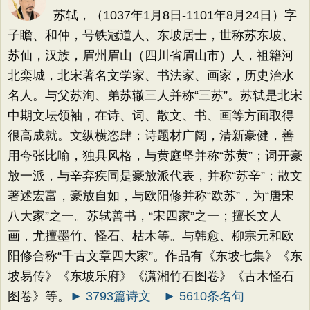
苏轼，（1037年1月8日-1101年8月24日）字
子瞻、和仲，号铁冠道人、东坡居士，世称苏东坡、
苏仙，汉族，眉州眉山（四川省眉山市）人，祖籍河
北栾城，北宋著名文学家、书法家、画家，历史治水
名人。与父苏洵、弟苏辙三人并称“三苏”。苏轼是北宋
中期文坛领袖，在诗、词、散文、书、画等方面取得
很高成就。文纵横恣肆；诗题材广阔，清新豪健，善
用夸张比喻，独具风格，与黄庭坚并称“苏黄”；词开豪
放一派，与辛弃疾同是豪放派代表，并称“苏辛”；散文
著述宏富，豪放自如，与欧阳修并称“欧苏”，为“唐宋
八大家”之一。苏轼善书，“宋四家”之一；擅长文人
画，尤擅墨竹、怪石、枯木等。与韩愈、柳宗元和欧
阳修合称“千古文章四大家”。作品有《东坡七集》《东
坡易传》《东坡乐府》《潇湘竹石图卷》《古木怪石
图卷》等。
► 3793篇诗文
► 5610条名句