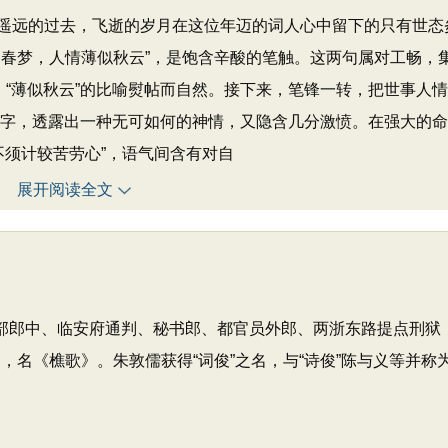
远的过去，飞逝的岁月在这位年迈的词人心中留下的只有世态
如春梦，人情薄似秋云”，是饱含辛酸的笔触。这两句属对工畅，
、“薄似秋云”的比喻熨帖而自然。接下来，笔锋一转，把世事人
”二字，透露出一种无可如何的神情，又隐含几分激愤。在强大的
不须计较苦劳心”，语气间含有对自
展开阅读全文
历兵部郎中、临安府通判、秘书郎、都官员外郎、两浙东路提点刑狱
，名《樵歌》。朱敦儒获得“词俊”之名，与“诗俊”陈与义等并称为
）