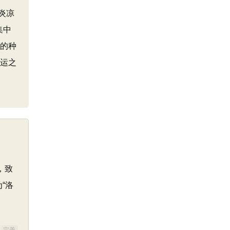
炎凉
集中
情的种
命运之
，致
“洛