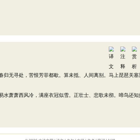
春归无寻处，苦恨芳菲都歇。算未抵、人间离别。马上琵琶关塞
易水萧萧西风冷，满座衣冠似雪。正壮士、悲歌未彻。啼鸟还知