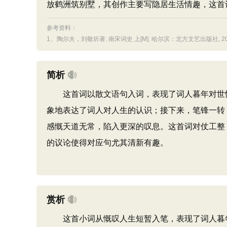
放鹤洲筑别墅，其创作主要写隐居生活情趣，这首
参考资料：
1、
陶尔夫，刘敬圻著. 南宋词史 上[M]. 哈尔滨：北方文艺出版社, 201
简析
这首词以散文语句入词，表现了词人暮年对世情
象地表达了词人对人生的认识；接下来，笔锋一转
感慨天道无常，陷入更深的叹息。这首词对仗工整
的议论使得对应句尤其清新有趣。
赏析
这首小词从慨叹人生短暂入笔，表现了词人暮年