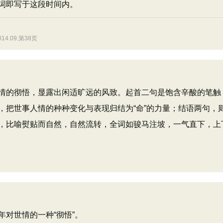
词即写于这段时间内。
4.09.第38页
的彻悟，显露出闲适旷远的风致。起首二句是饱含辛酸的笔触
，把世事人情的种种变化与表现归结为“命”的力量；结语两句，
，比喻熨贴而自然，自然流转，全词如骏马注坡，一气直下，上
对世情的一种“彻悟”。