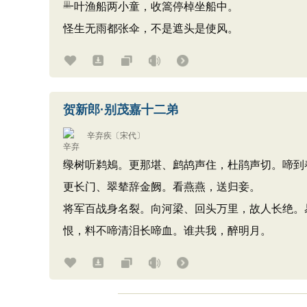
一叶渔船两小童，收篙停棹坐船中。
怪生无雨都张伞，不是遮头是使风。
贺新郎·别茂嘉十二弟
辛弃疾
〔宋代〕
绿树听鹈鴂。更那堪、鹧鸪声住，杜鹃声切。啼到
更长门、翠辇辞金阙。看燕燕，送归妾。
将军百战身名裂。向河梁、回头万里，故人长绝。
恨，料不啼清泪长啼血。谁共我，醉明月。