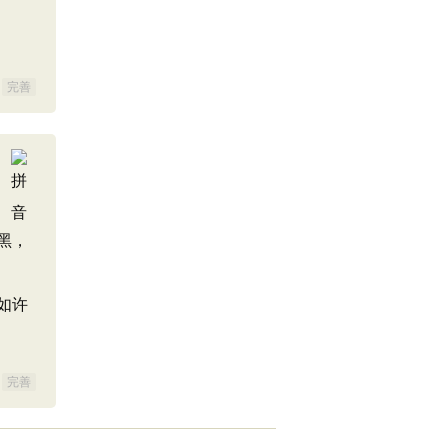
完善
黑，
如许
完善