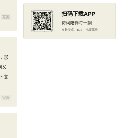
扫码下载APP
完善
诗词陪伴每一刻
支持安卓、IOS、鸿蒙系统
，形
则又
下文
完善