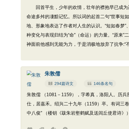
回首平生，少年的欢情，壮年的襟抱早已成为遥
命途多舛的凄黯记忆。所以词的起首二句“世事短
地、形象地表达了作者对人生的认识。“短如春梦”
种变化与表现归结为“命”（命运）的力量。“原来
神面前他感到无能为力，于是消极地放弃了抗争:“
朱敦儒
294篇诗文
146条名句
朱敦儒 （1081－1159），字希真，洛阳人。
仕，居嘉禾。绍兴二十九年（1159）卒。有词三卷
中八俊” （楼钥《跋朱岩壑鹤赋及送闾丘使君诗》