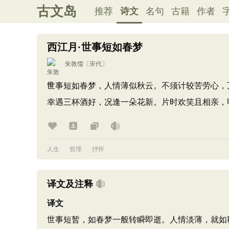
古文岛
推荐
诗文
名句
古籍
作者
西江月·世事短如春梦
朱敦儒
〔宋代〕
世事短如春梦，人情薄似秋云。不须计较苦劳心，
幸遇三杯酒好，况逢一朵花新。片时欢笑且相亲，
人生
哲理
抒怀
译文及注释
译文
世事短暂，如春梦一般转瞬即逝。人情淡薄，就如