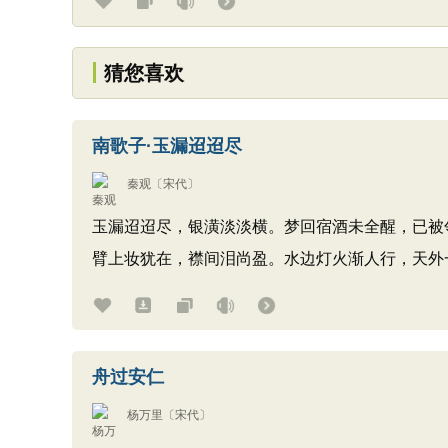
猜您喜欢
南歌子·玉漏迢迢尽
秦观
〔宋代〕
玉漏迢迢尽，银潢淡淡横。梦回宿酒未全醒，已被
臂上妆犹在，襟间泪尚盈。水边灯火渐人行，天外
舟过安仁
杨万里
〔宋代〕