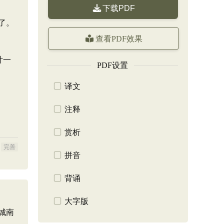
下载PDF
了。
查看PDF效果
叶一
PDF设置
译文
注释
赏析
完善
拼音
背诵
大字版
城南