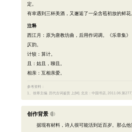
定。
有幸遇到三杯美酒，又邂逅了一朵含苞初放的鲜花
注释
西江月：原为唐教坊曲，后用作词调。《乐章集》
仄韵。
计较：算计。
且：姑且，聊且。
相亲：互相亲爱。
参考资料：
1、
徐寒主编. 历代古词鉴赏 上[M]. 北京：中国书店, 2011.06.第27
创作背景
据现有材料，诗人很可能活到近百岁。那么他第