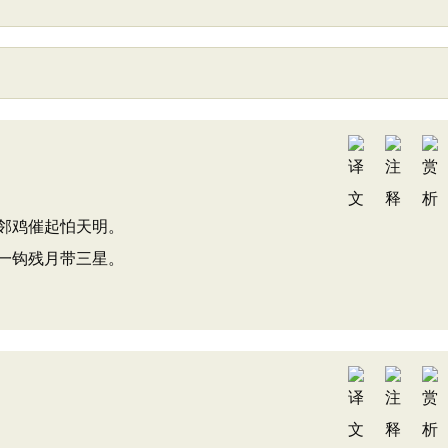
邻鸡催起怕天明。
一钩残月带三星。