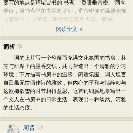
要写的地点是环堵皆书的 书斋。“香暖垂帘密。”两句
连读，将书斋里图书见案罗列，垂帘密掩的温馨安谧
之感写出。 垂帘密，暗示时值隆冬天寒。那“香”
阅读全文 ∨
简析
词的上片写一个静谧而充满文化氛围的书房，芬
芳与研席上的墨香交织，共同营造出一个清雅的学习
环境；下片描写书房中的温馨、闲适氛围，词人坦言
自己虽无饮酒作诗的雅致，但内心的平和与恬静却与
这欲梅欲雪的时节相得益彰。这首词细腻地摹写出一
个文人在书房中的日常生活，表现出一种淡然、清雅
的生活态度。
周晋