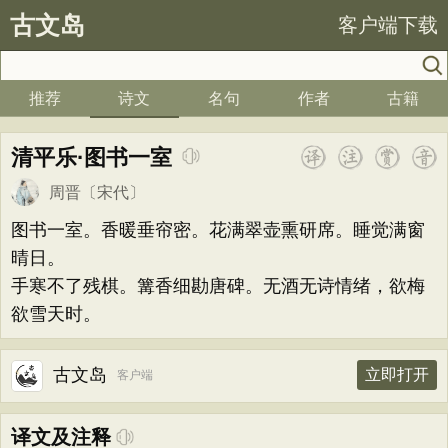
古文岛
客户端下载
推荐
诗文
名句
作者
古籍
清平乐·图书一室
周晋
〔宋代〕
图书一室。香暖垂帘密。花满翠壶熏研席。睡觉满窗
晴日。
手寒不了残棋。篝香细勘唐碑。无酒无诗情绪，欲梅
欲雪天时。
古文岛
立即打开
客户端
译文及注释