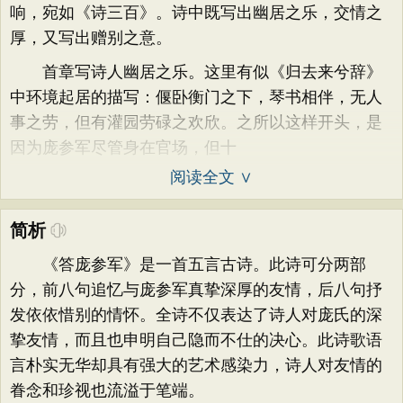
响，宛如《诗三百》。诗中既写出幽居之乐，交情之
厚，又写出赠别之意。
首章写诗人幽居之乐。这里有似《归去来兮辞》
中环境起居的描写：偃卧衡门之下，琴书相伴，无人
事之劳，但有灌园劳碌之欢欣。之所以这样开头，是
因为庞参军尽管身在官场，但十
阅读全文 ∨
简析
《答庞参军》是一首五言古诗。此诗可分两部
分，前八句追忆与庞参军真挚深厚的友情，后八句抒
发依依惜别的情怀。全诗不仅表达了诗人对庞氏的深
挚友情，而且也申明自己隐而不仕的决心。此诗歌语
言朴实无华却具有强大的艺术感染力，诗人对友情的
眷念和珍视也流溢于笔端。