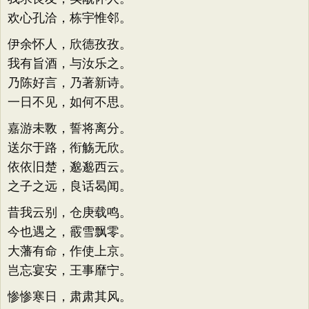
欢心孔洽，栋宇惟邻。
伊余怀人，欣德孜孜。
我有旨酒，与汝乐之。
乃陈好言，乃著新诗。
一日不见，如何不思。
嘉游未斁，誓将离分。
送尔于路，衔觞无欣。
依依旧楚，邈邈西云。
之子之远，良话曷闻。
昔我云别，仓庚载鸣。
今也遇之，霰雪飘零。
大藩有命，作使上京。
岂忘宴安，王事靡宁。
惨惨寒日，肃肃其风。