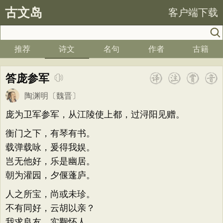
古文岛
客户端下载
推荐
诗文
名句
作者
古籍
答庞参军
陶渊明
〔魏晋〕
庞为卫军参军，从江陵使上都，过浔阳见赠。
衡门之下，有琴有书。
载弹载咏，爰得我娱。
岂无他好，乐是幽居。
朝为灌园，夕偃蓬庐。
人之所宝，尚或未珍。
不有同好，云胡以亲？
我求良友，实觏怀人。