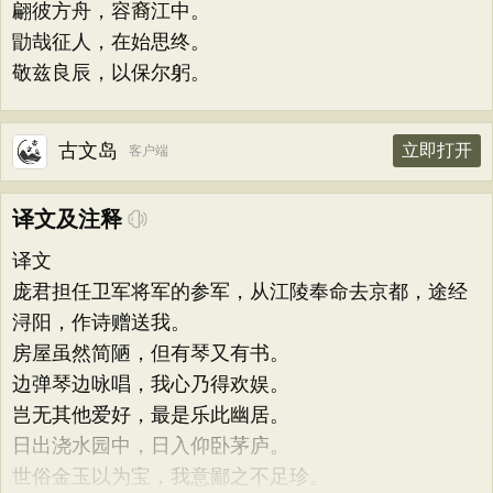
翩彼方舟，容裔江中。
勖哉征人，在始思终。
敬兹良辰，以保尔躬。
古文岛
立即打开
客户端
译文及注释
译文
庞君担任卫军将军的参军，从江陵奉命去京都，途经
浔阳，作诗赠送我。
房屋虽然简陋，但有琴又有书。
边弹琴边咏唱，我心乃得欢娱。
岂无其他爱好，最是乐此幽居。
日出浇水园中，日入仰卧茅庐。
世俗金玉以为宝，我意鄙之不足珍。