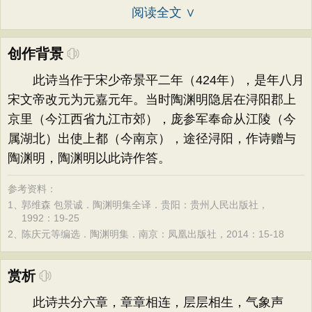
阅读全文 ∨
创作背景
此诗当作于宋少帝景平二年（424年），是年八月
宋文帝改元为元嘉元年。当时陶渊明隐居在浔阳郡上
京里（今江西省九江市郊），庞参军奉命从江陵（今
属湖北）出使上都（今南京），途径浔阳，作诗赠与
陶渊明，陶渊明以此诗作答。
参考资料：
1、
郭维森 包景诚．陶渊明集全译．贵阳：贵州人民出版社，
1992：19-25
2、
陈庆元等编选．陶渊明集．南京：凤凰出版社，2014：15-18
赏析
此诗共分六章，章章相连，层层相生，气象声