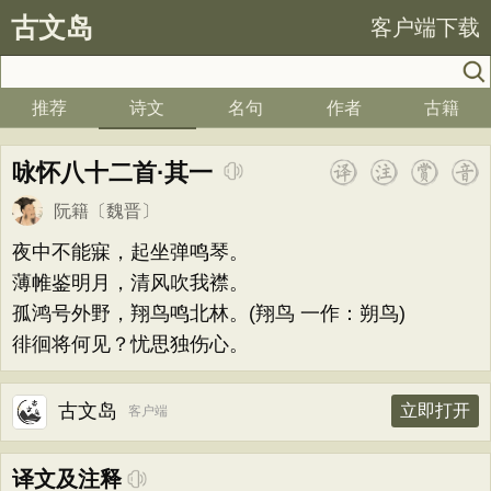
古文岛
客户端下载
推荐
诗文
名句
作者
古籍
咏怀八十二首·其一
阮籍
〔魏晋〕
夜中不能寐，起坐弹鸣琴。
薄帷鉴明月，清风吹我襟。
孤鸿号外野，翔鸟鸣北林。(翔鸟 一作：朔鸟)
徘徊将何见？忧思独伤心。
古文岛
立即打开
客户端
译文及注释