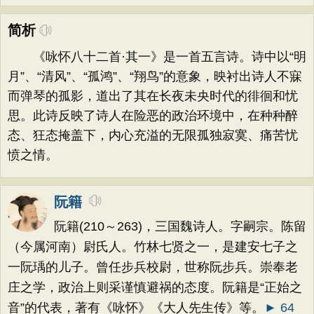
简析
《咏怀八十二首·其一》是一首五言诗。诗中以“明
月”、“清风”、“孤鸿”、“翔鸟”的意象，映衬出诗人不寐
而弹琴的孤影，道出了其在长夜未央时代的徘徊和忧
思。此诗反映了诗人在险恶的政治环境中，在种种醉
态、狂态掩盖下，内心充溢的无限孤独寂寞、痛苦忧
愤之情。
阮籍
阮籍(210～263)，三国魏诗人。字嗣宗。陈留
（今属河南）尉氏人。竹林七贤之一，是建安七子之
一阮瑀的儿子。曾任步兵校尉，世称阮步兵。崇奉老
庄之学，政治上则采谨慎避祸的态度。阮籍是“正始之
音”的代表，著有《咏怀》《大人先生传》等。
► 64