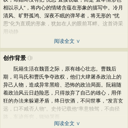
相以示人”，将内心的情绪含蕴在形象的描写中。冷月
清风、旷野孤鸿、深夜不眠的弹琴者，将无形的 “忧
思”化为直观的形象，犹如在人的眼前耳畔。这首诗采
用动静
阅读全文 ∨
创作背景
阮籍生活在魏晋之际，原有雄心壮志。曹魏后
期，司马氏和曹氏争夺政权，他们大肆屠杀政治上的
异己人物，造成异常黑暗、恐怖的政治局面。阮籍随
着政治风云日趋险恶，只得放弃了自己的雄心，用佯
狂的办法来躲避矛盾，终日饮酒，不问世事，“发言玄
远，口不臧否人物”。史传记载他“率意独驾，不由径
路，车迹所穷，辄恸哭而
阅读全文 ∨