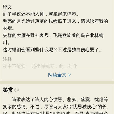
译文
到了半夜还不能入睡，就坐起来弹琴。
明亮的月光透过薄薄的帐幔照了进来，清风吹着我的
衣襟。
失群的大雁在野外哀号，飞翔盘旋着的鸟在北林鸣
叫。
这时徘徊会看到些什么呢？不过是独自伤心罢了。
注释
夜中不能寐， 起坐弹鸣琴：此二句化
阅读全文 ∨
鉴赏
诗歌表达了诗人内心愤懑、悲凉、落寞、忧虑等
复杂的感情。不过，尽管诗人发出“忧思独伤心”的长
叹，却始终没有把“忧思”直接说破，而是“直举情形色