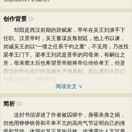
创作背景
邹阳是西汉前期的辞赋家，早年在吴王刘濞手下
任职。汉景帝时，吴王蓄谋反叛朝廷，他上书以谏，
劝诫吴王勿以“一缕之任系千钧之重”，不见用，乃改投
梁孝王门下。梁孝王刘武是景帝的同母弟，有嗣位之
意，母亲窦太后也希望景帝能将帝位传给孝王，但是
西汉的帝位实行的是嫡长子继承制，所以遭到大臣们
的极力反对。当时邹阳
阅读全文 ∨
简析
这封书信讲述了作者被囚狱中，身罹杀身之祸，
但他用铮铮铁骨和不卑不亢的高尚气节证明自己的侠
骨和节操，体现出其正直的品格，也透露出人言可畏