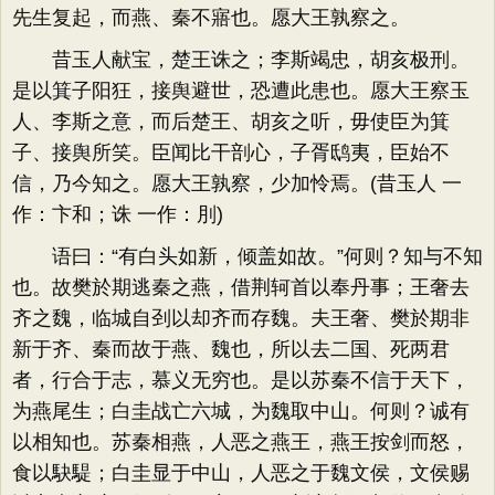
先生复起，而燕、秦不寤也。愿大王孰察之。
昔玉人献宝，楚王诛之；李斯竭忠，胡亥极刑。
是以箕子阳狂，接舆避世，恐遭此患也。愿大王察玉
人、李斯之意，而后楚王、胡亥之听，毋使臣为箕
子、接舆所笑。臣闻比干剖心，子胥鸱夷，臣始不
信，乃今知之。愿大王孰察，少加怜焉。(昔玉人 一
作：卞和；诛 一作：刖)
语曰：“有白头如新，倾盖如故。”何则？知与不知
也。故樊於期逃秦之燕，借荆轲首以奉丹事；王奢去
齐之魏，临城自刭以却齐而存魏。夫王奢、樊於期非
新于齐、秦而故于燕、魏也，所以去二国、死两君
者，行合于志，慕义无穷也。是以苏秦不信于天下，
为燕尾生；白圭战亡六城，为魏取中山。何则？诚有
以相知也。苏秦相燕，人恶之燕王，燕王按剑而怒，
食以駃騠；白圭显于中山，人恶之于魏文侯，文侯赐