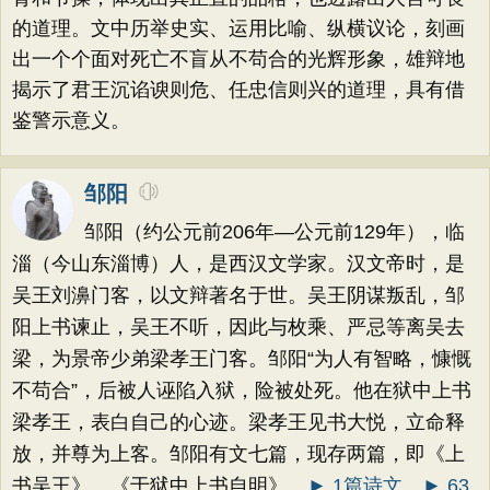
的道理。文中历举史实、运用比喻、纵横议论，刻画
出一个个面对死亡不盲从不苟合的光辉形象，雄辩地
揭示了君王沉谄谀则危、任忠信则兴的道理，具有借
鉴警示意义。
邹阳
邹阳（约公元前206年—公元前129年），临
淄（今山东淄博）人，是西汉文学家。汉文帝时，是
吴王刘濞门客，以文辩著名于世。吴王阴谋叛乱，邹
阳上书谏止，吴王不听，因此与枚乘、严忌等离吴去
梁，为景帝少弟梁孝王门客。邹阳“为人有智略，慷慨
不苟合”，后被人诬陷入狱，险被处死。他在狱中上书
梁孝王，表白自己的心迹。梁孝王见书大悦，立命释
放，并尊为上客。邹阳有文七篇，现存两篇，即《上
书吴王》、《于狱中上书自明》。
► 1篇诗文
► 63