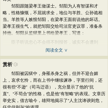
邹阳跟随梁孝王做谋士。邹阳为人有智谋和才
略，性格慷慨，不屈就求全，地位与羊胜、公孙诡相
当。羊胜等人嫉恨邹阳，在梁孝王面前说他的坏话。
梁孝王很生气，就把邹阳交给司法官吏议罪，准备杀
掉他。邹阳从监狱里上书给梁孝王，写道：
臣子听说忠心不会得不到报答，诚实不会遭到
阅读全文 ∨
赏析
邹阳被囚狱中，身罹杀身之祸，但并不迎合媚
上，哀求乞怜，而在上书中继续谏诤，字里行间，还
很有些“不逊”（司马迁语），充分显示了他的“抗
直”、“不苟合”的性格，也是他“有智略”的表现。文章历
举史实，借古喻今，雄辩地揭示了“人主沈谗谀则危，
任忠信则兴”的道理。