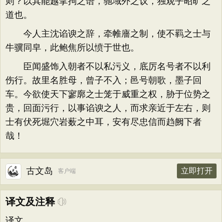
则？以其能越挛拘之语，驰域外之议，独观乎昭旷之
道也。
今人主沈谄谀之辞，牵帷廧之制，使不羁之士与
牛骥同皁，此鲍焦所以愤于世也。
臣闻盛饰入朝者不以私污义，底厉名号者不以利
伤行。故里名胜母，曾子不入；邑号朝歌，墨子回
车。今欲使天下寥廓之士笼于威重之权，胁于位势之
贵，回面污行，以事谄谀之人，而求亲近于左右，则
士有伏死堀穴岩薮之中耳，安有尽忠信而趋阙下者
哉！
古文岛
立即打开
客户端
译文及注释
译文