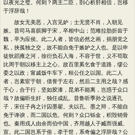
以夜光之璧。何则？两主二臣，剖心析肝相信，岂移
于浮辞哉！
故女无美恶，入宫见妒；士无贤不肖，入朝见
嫉。昔司马喜膑脚于宋，卒相中山；范雎拉肋折齿于
魏，卒为应侯。此二人者，皆信必然之画，捐朋党之
私，挟孤独之交，故不能自免于嫉妒之人也。是以申
徒狄蹈雍之河，徐衍负石入海，不容于世，义不苟取
比周于朝以移主上之心。故百里奚乞食于道路，缪公
委之以政；甯戚饭牛车下，桓公任之以国。此二人
者，岂素宦于朝，借誉于左右，然后二主用之哉？感
于心，合于行，坚如胶漆，昆弟不能离，岂惑于众口
哉？故偏听生奸，独任成乱。昔鲁听季孙之说逐孔
子，宋任子冉之计囚墨翟。夫以孔、墨之辩，不能自
免于谗谀，而二国以危。何则？众口铄金，积毁销骨
也。秦用戎人由余而伯中国，齐用越人子臧而强威、
宣。此二国岂系于俗，牵于世，系奇偏之浮辞哉？公