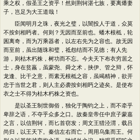
乘之权，假圣王之资乎！然则荆轲湛七族，要离燔妻
子，岂足为大王道哉！
臣闻明月之珠，夜光之璧，以闇投人于道，众莫
不按剑相眄者。何则？无因而至前也。蟠木根柢，轮
囷离奇，而为万乘器者，以左右先为之容也。故无因
而至前，虽出随珠和璧，祗怨结而不见德；有人先
游，则枯木朽株，树功而不忘。今夫天下布衣穷居之
士，身在贫羸，虽蒙尧、舜之术，挟伊、管之辩，怀
龙逢、比干之意，而素无根柢之容，虽竭精神，欲开
忠于当世之君，则人主必袭按剑相眄之迹矣。是使布
衣之士不得为枯木朽株之资也。
是以圣王制世御俗，独化于陶钧之上，而不牵乎
卑辞之语，不夺乎众多之口。故秦皇帝任中庶子蒙嘉
之言，以信荆轲，而匕首窃发；周文王猎泾渭，载吕
尚归，以王天下。秦信左右而亡，周用乌集而王。何