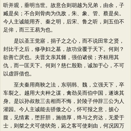
听并观，垂明当世。故意合则胡越为兄弟，由余，子
臧是矣；不合则骨肉为仇敌，朱、象、管、蔡是矣。
今人主诚能用齐、秦之明，后宋、鲁之听，则五伯不
足侔，而三王易为也。
是以圣王觉寤，捐子之之心，而不说田常之贤，
封比干之后，修孕妇之墓，故功业覆于天下。何则？
欲善亡厌也。夫晋文亲其雠，强伯诸侯；齐桓用其
仇，而一匡天下。何则？慈仁殷勤，诚加于心，不可
以虚辞借也。
至夫秦用商鞅之法，东弱韩、魏，立强天下，卒
车裂之。越用大夫种之谋，禽劲吴而伯中国，遂诛其
身。是以孙叔敖三去相而不悔，於陵子仲辞三公为人
灌园。今人主诚能去骄傲之心，怀可报之意，披心
腹，见情素，堕肝胆，施德厚，终与之穷达，无爱于
士，则桀之犬可使吠尧，跖之客可使刺由，何况因万