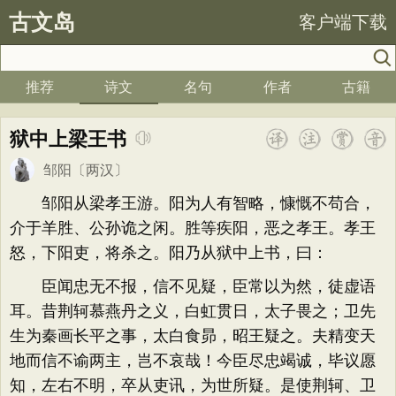
古文岛
客户端下载
推荐
诗文
名句
作者
古籍
狱中上梁王书
邹阳
〔两汉〕
邹阳从梁孝王游。阳为人有智略，慷慨不苟合，
介于羊胜、公孙诡之闲。胜等疾阳，恶之孝王。孝王
怒，下阳吏，将杀之。阳乃从狱中上书，曰：
臣闻忠无不报，信不见疑，臣常以为然，徒虚语
耳。昔荆轲慕燕丹之义，白虹贯日，太子畏之；卫先
生为秦画长平之事，太白食昴，昭王疑之。夫精变天
地而信不谕两主，岂不哀哉！今臣尽忠竭诚，毕议愿
知，左右不明，卒从吏讯，为世所疑。是使荆轲、卫