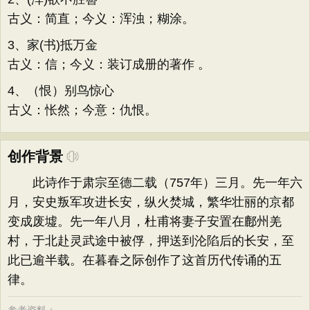
古义：简直；今义：浑浊；糊涂。
3、家(书)抵万金
古义：信；今义：装订成册的著作 。
4、（恨）别鸟惊心
古义：怅然；今意：仇恨。
创作背景
此诗作于肃宗至德二载（757年）三月。先一年六
月，安史叛军攻进长安，纵火焚城，繁华壮丽的京都
变成废墟。先一年八月，杜甫将妻子安置在鄜州羌
村，于北赴灵武途中被俘，押送到沦陷后的长安，至
此已逾半载。在暮春之际创作了这首历代传诵的五
律。