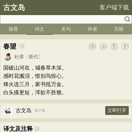
古文岛
客户端下载
推荐
诗文
名句
作者
古籍
春望
杜甫
〔唐代〕
国破山河在，城春草木深。
感时花溅泪，恨别鸟惊心。
烽火连三月，家书抵万金。
白头搔更短，浑欲不胜簪。
古文岛
立即打开
客户端
译文及注释