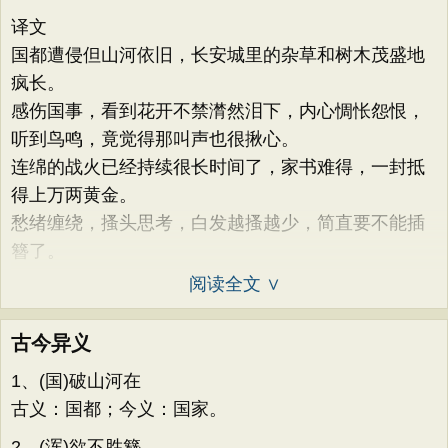
译文
国都遭侵但山河依旧，长安城里的杂草和树木茂盛地
疯长。
感伤国事，看到花开不禁潸然泪下，内心惆怅怨恨，
听到鸟鸣，竟觉得那叫声也很揪心。
连绵的战火已经持续很长时间了，家书难得，一封抵
得上万两黄金。
愁绪缠绕，搔头思考，白发越搔越少，简直要不能插
簪了。
阅读全文 ∨
古今异义
1、(国)破山河在
古义：国都；今义：国家。
2、(浑)欲不胜簪