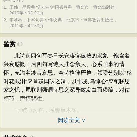
参考资料：
1、
王伟．品经典 悟人生 诗词撷英卷．青岛市：青岛出版社，
2010年：95-96页
2、
李承林．中华句典 中华文典．北京市：高等教育出版社，
2011年：49-50页
鉴赏
此诗前四句写春日长安凄惨破败的景象，饱含着
兴衰感慨；后四句写诗人挂念亲人、心系国事的情
怀，充溢着凄苦哀思。全诗格律严整，颔联分别以“感
时花溅泪“应首联国破之叹，以“恨别鸟惊心”应颈联思
家之忧，尾联则强调忧思之深导致发白而稀疏，对仗
精巧，声情悲壮。
“国破山河在，城春草木深。
阅读全文 ∨