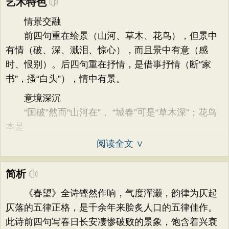
艺术特色
情景交融
前四句重在绘景（山河、草木、花鸟），但景中
有情（破、深、溅泪、惊心），而且景中有意（感
时、恨别）。后四句重在抒情，是借事抒情（断“家
书”，搔“白头”），情中有景。
意境深沉
“国破”然而“山河在”， “城春”可是“草木深”；花鸟
本是
阅读全文 ∨
简析
《春望》全诗铿然作响，气度浑灏，韵律为仄起
仄落的五律正格，是千余年来脍炙人口的五律佳作。
此诗前四句写春日长安凄惨破败的景象，饱含着兴衰