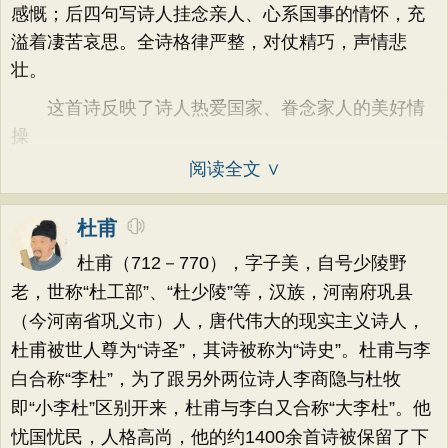
感慨；后四句写诗人挂念亲人、心系国事的情怀，充
溢着凄苦哀思。全诗格律严整，对仗精巧，声情悲
壮。
这首诗反映了诗人热爱国家、眷念家人的美好情
操
阅读全文 ∨
杜甫
杜甫（712－770），字子美，自号少陵野
老，世称“杜工部”、“杜少陵”等，汉族，河南府巩县
（今河南省巩义市）人，唐代伟大的现实主义诗人，
杜甫被世人尊为“诗圣”，其诗被称为“诗史”。杜甫与李
白合称“李杜”，为了跟另外两位诗人李商隐与杜牧
即“小李杜”区别开来，杜甫与李白又合称“大李杜”。他
忧国忧民，人格高尚，他的约1400余首诗被保留了下