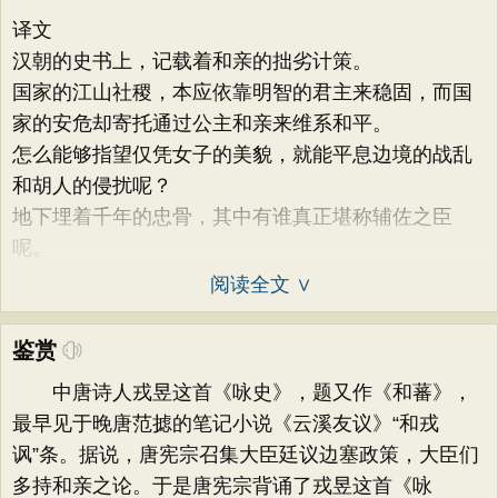
译文
汉朝的史书上，记载着和亲的拙劣计策。
国家的江山社稷，本应依靠明智的君主来稳固，而国
家的安危却寄托通过公主和亲来维系和平。
怎么能够指望仅凭女子的美貌，就能平息边境的战乱
和胡人的侵扰呢？
地下埋着千年的忠骨，其中有谁真正堪称辅佐之臣
呢。
阅读全文 ∨
鉴赏
中唐诗人戎昱这首《咏史》，题又作《和蕃》，
最早见于晚唐范摅的笔记小说《云溪友议》“和戎
讽”条。据说，唐宪宗召集大臣廷议边塞政策，大臣们
多持和亲之论。于是唐宪宗背诵了戎昱这首《咏