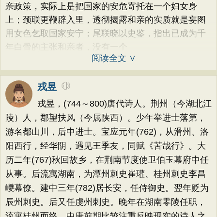
亲政策，实际上是把国家的安危寄托在一个妇女身
上；颈联更鞭辟入里，透彻揭露和亲的实质就是妄图
用女色乞取国家安宁；尾联晓以史鉴，指出已成为千
年白骨的主张和亲者，没有一个
阅读全文 ∨
戎昱
戎昱，(744～800)唐代诗人。荆州（今湖北江
陵）人，郡望扶风（今属陕西）。少年举进士落第，
游名都山川，后中进士。宝应元年(762)，从滑州、洛
阳西行，经华阴，遇见王季友，同赋《苦哉行》。大
历二年(767)秋回故乡，在荆南节度使卫伯玉幕府中任
从事。后流寓湖南，为潭州刺史崔瓘、桂州刺史李昌
巙幕僚。建中三年(782)居长安，任侍御史。翌年贬为
辰州刺史。后又任虔州刺史。晚年在湖南零陵任职，
流寓桂州而终。中唐前期比较注重反映现实的诗人之