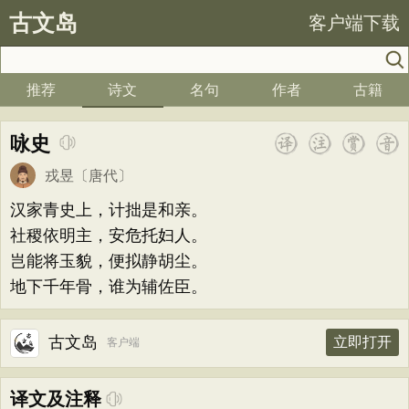
古文岛
客户端下载
推荐
诗文
名句
作者
古籍
咏史
戎昱
〔唐代〕
汉家青史上，计拙是和亲。
社稷依明主，安危托妇人。
岂能将玉貌，便拟静胡尘。
地下千年骨，谁为辅佐臣。
古文岛
立即打开
客户端
译文及注释