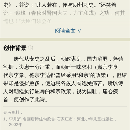
史》，并说：“此人若在，便与朗州刺史。”还笑着
说：“魏绛（春秋时晋国大夫，力主和戎）之功，何其
懦也！”大臣们领会圣
阅读全文 ∨
创作背景
唐代从安史之乱后，朝政紊乱，国力消弱，藩镇
割据，边患十分严重，而朝廷一味求和（肃宗李亨、
代宗李豫、德宗李适都曾经采用“和亲”的政策），但结
果却是侵扰愈多，使边境各族人民饱受痛苦。所以诗
人对朝廷执行屈辱的和亲政策，视为国耻，痛心疾
首，便创作了此诗。
参考资料：
1、
李月辉·名画唐诗佳句欣赏·石家庄市：河北少年儿童出版社，
2002年