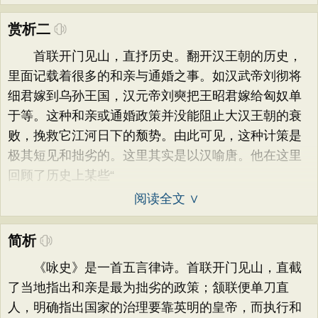
赏析二
首联开门见山，直抒历史。翻开汉王朝的历史，
里面记载着很多的和亲与通婚之事。如汉武帝刘彻将
细君嫁到乌孙王国，汉元帝刘奭把王昭君嫁给匈奴单
于等。这种和亲或通婚政策并没能阻止大汉王朝的衰
败，挽救它江河日下的颓势。由此可见，这种计策是
极其短见和拙劣的。这里其实是以汉喻唐。他在这里
回顾了历史上某些“
阅读全文 ∨
简析
《咏史》是一首五言律诗。首联开门见山，直截
了当地指出和亲是最为拙劣的政策；颔联便单刀直
人，明确指出国家的治理要靠英明的皇帝，而执行和