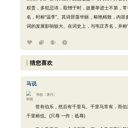
权贵，多犯忌讳，取憎于时，故屡举进士不第，常
名，时称“温李”。其诗辞藻华丽，秾艳精致，内容
词的发展影响较大。在词史上，与韦庄齐名，并称
猜您喜欢
马说
韩愈
〔唐代〕
世有伯乐，然后有千里马。千里马常有，而伯乐
千里称也。(只辱 一作：祗辱)