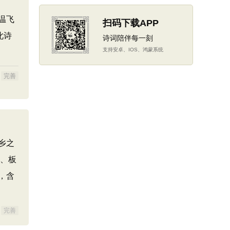
温飞
扫码下载APP
此诗
诗词陪伴每一刻
支持安卓、IOS、鸿蒙系统
完善
乡之
迹、板
，含
完善