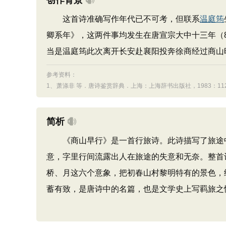
创作背景
这首诗准确写作年代已不可考，但联系
温庭筠
卿系年》，这两件事均发生在唐宣宗大中十三年（
当是温庭筠此次离开长安赴襄阳投奔徐商经过商山
参考资料：
1、
萧涤非 等．唐诗鉴赏辞典．上海：上海辞书出版社，1983：1121
简析
《商山早行》是一首行旅诗。此诗描写了旅途中
意，字里行间流露出人在旅途的失意和无奈。整首诗
桥、月这六个意象，把初春山村黎明特有的景色，
蓄有致，是唐诗中的名篇，也是文学史上写羁旅之