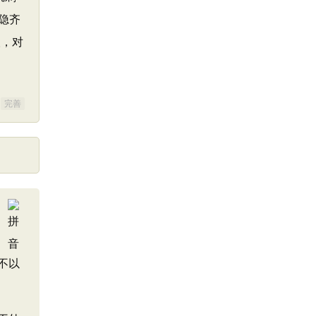
隐齐
人，对
完善
不以