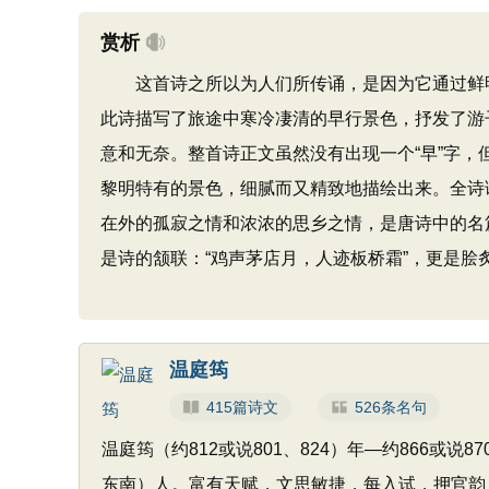
赏析
这首诗之所以为人们所传诵，是因为它通过鲜明
此诗描写了旅途中寒冷凄清的早行景色，抒发了游
意和无奈。整首诗正文虽然没有出现一个“早”字
黎明特有的景色，细腻而又精致地描绘出来。全诗
在外的孤寂之情和浓浓的思乡之情，是唐诗中的名
是诗的颔联：“鸡声茅店月，人迹板桥霜”，更是脍
温庭筠
415篇诗文
526条名句
温庭筠（约812或说801、824）年—约866或
东南）人。富有天赋，文思敏捷，每入试，押官韵