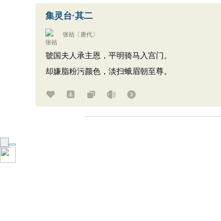
集灵台·其二
张祜
〔唐代〕
虢国夫人承主恩，平明骑马入宫门。
却嫌脂粉污颜色，淡扫蛾眉朝至尊。