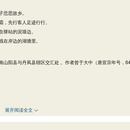
子悲思故乡。
霜，先行客人足迹行行。
在驿站的泥墙边。
戏在岸边的湖塘里。
山阳县与丹凤县辖区交汇处 。作者曾于大中（唐宣宗年号，84
展开阅读全文