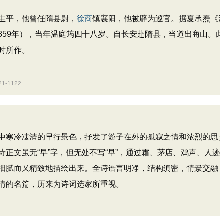
生平，他曾任隋县尉，
徐商
镇襄阳，他被辟为巡官。据夏承焘《
859年），当年温庭筠四十八岁。自长安赴隋县，当道出商山。
时所作。
-1122
寒冷凄清的早行景色，抒发了游子在外的孤寂之情和浓烈的思
正文虽无“早”字，但无处不写“早”，通过霜、茅店、鸡声、人
细腻而又精致地描绘出来。全诗语言明净，结构缜密，情景交融
情的名篇，历来为诗词选家所重视。