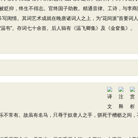
被贬抑，终生不得志。官终国子助教。精通音律。工诗，与李商
多写闺情。其词艺术成就在晚唐诸词人之上，为“花间派”首要词
“温韦”。存词七十余首。后人辑有《温飞卿集》及《金奁集》。
不常有。故虽有名马，只辱于奴隶人之手，骈死于槽枥之间，