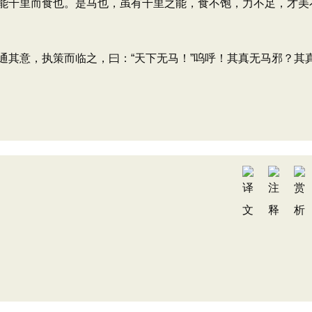
千里而食也。是马也，虽有千里之能，食不饱，力不足，才美
其意，执策而临之，曰：“天下无马！”呜呼！其真无马邪？其