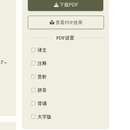
下载PDF
查看PDF效果
PDF设置
译文
7～
注释
赏析
拼音
背诵
大字版