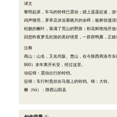
译文
黎明起床，车马的铃铎已震动；踏上遥遥征途，游
鸡声嘹亮，茅草店沐浴着晓月的余晖；板桥弥漫清
枯败的槲叶，落满了荒山的野路；枳花鲜艳地开放
回想昨夜梦见杜陵的美好情景，一群群鸭雁，正嬉
注释
商山：山名，又名尚阪、楚山，在今陕西商洛市东南
860）末年离开长安，经过这里。
动征铎：震动出行的铃铛。
征铎：车行时悬挂在马颈上的铃铛。铎：大铃。
槲（hú）：陕西山阳县