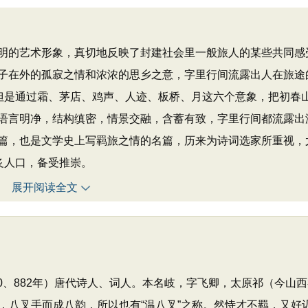
的艺术形象，真切地反映了封建社会里一般旅人的某些共同感
子在外的孤寂之情和浓浓的思乡之意，字里行间流露出人在旅途
，但是通过霜、茅店、鸡声、人迹、板桥、月这六个意象，把初春
语言明净，结构缜密，情景交融，含蓄有致，字里行间都流露出
篇，也是文学史上写羁旅之情的名篇，历来为诗词选家所重视，
炙人口，备受推崇。
展开阅读全文
说870、882年）唐代诗人、词人。本名岐，字飞卿，太原祁（今山
，八叉手而成八韵，所以也有“温八叉”之称。然恃才不羁，又好