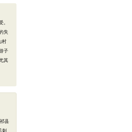
受。
的失
山村
游子
尤其
西祁县
讥刺