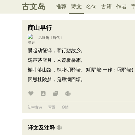
古文岛
推荐
诗文
名句
古籍
作者
商山早行
温庭筠
〔唐代〕
晨起动征铎，客行悲故乡。
鸡声茅店月，人迹板桥霜。
槲叶落山路，枳花明驿墙。(明驿墙 一作：照驿墙)
因思杜陵梦，凫雁满回塘。
初中古诗
写景
乡情
译文及注释