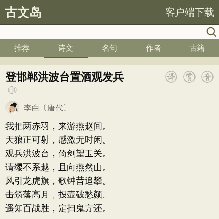
古文岛
客户端下载
推荐
诗文
名句
作者
古籍
登邯郸洪波台置酒观发兵
李白
〔唐代〕
我把两赤羽，来游燕赵间。
天狼正可射，感激无时闲。
观兵洪波台，倚剑望玉关。
请缨不系越，且向燕然山。
风引龙虎旗，歌钟昔追攀。
击筑落高月，投壶破愁颜。
遥知百战胜，定扫鬼方还。