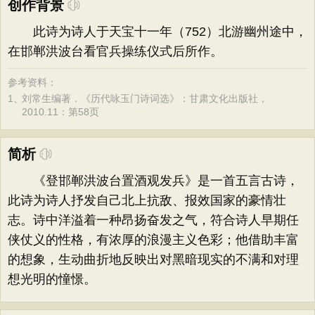
创作背景
此诗为诗人于天宝十一年（752）北游幽州途中，
在邯郸洪波台看官兵操练仪式后所作。
参考资料：
1、
刘常生编著．《历代咏玉门诗词选》：甘肃文化出版社，
2010.11：第58页
简析
《登邯郸洪波台置酒观发兵》是一首五言古诗，
此诗为诗人抒发自己北上抗敌、报效国家的豪情壮
志。诗中洋溢着一种昂扬奋发之气，符合诗人早期任
侠仗义的性格，有浓厚的浪漫主义色彩；他借助丰富
的想象，生动曲折地反映出对黑暗现实的不满和对理
想光明的憧憬。