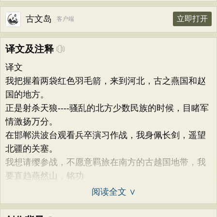
古文岛
立即打开
客户端
译文及注释
译文
我把握着两袋红色羽毛箭，来到河北，古之燕国和赵
国的地方。
正是射杀天狼----骚乱的北方少数民族的时候，目睹军
情激扬万分。
在邯郸洪波台观看兵卒演习作战，我身佩长剑，遥望
北疆的关塞。
我想请缨参战，不愿意羁旅在南方的古越国地带，我
要直趋燕然山，铭功
阅读全文 ∨