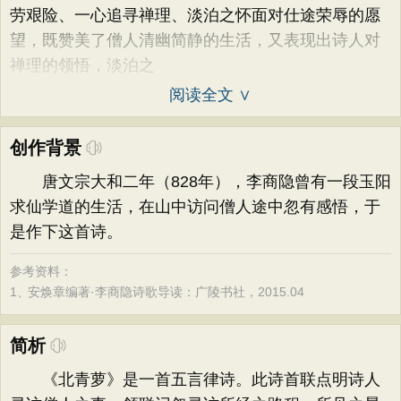
劳艰险、一心追寻禅理、淡泊之怀面对仕途荣辱的愿
望，既赞美了僧人清幽简静的生活，又表现出诗人对
禅理的领悟，淡泊之
阅读全文 ∨
创作背景
唐文宗大和二年（828年），李商隐曾有一段玉阳
求仙学道的生活，在山中访问僧人途中忽有感悟，于
是作下这首诗。
参考资料：
1、
安焕章编著·李商隐诗歌导读：广陵书社，2015.04
简析
《北青萝》是一首五言律诗。此诗首联点明诗人