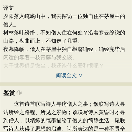
译文
夕阳落入崦嵫山中，我去探访一位独自住在茅屋中的
僧人。
树林落叶纷纷，不知僧人住在何处？沿着寒云缭绕的
山路，盘曲而上，不知走了几重。
夜幕降临，僧人在茅屋中独自敲磬诵经，诵经完毕后
闲适的靠着一枝青藤与我交谈。
大千世界俱是微尘，我还谈什么爱和恨呢？
阅读全文 ∨
鉴赏
这首诗首联写诗人寻访僧人之事；颔联写诗人寻
访所经之路程、所见之景物；颈联写诗人黄昏时才寻
到僧人，以精炼的笔墨描绘了僧人的简静生活；尾联
写诗人获得了思想的启迪。诗所表达的是一种不畏辛