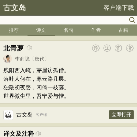
古文岛
客户端下载
推荐
诗文
名句
作者
古籍
北青萝
李商隐
〔唐代〕
残阳西入崦，茅屋访孤僧。
落叶人何在，寒云路几层。
独敲初夜磬，闲倚一枝藤。
世界微尘里，吾宁爱与憎。
古文岛
立即打开
客户端
译文及注释