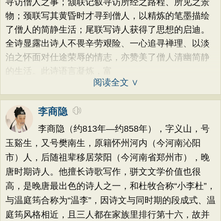
寻访僧人之事；颔联记叙寻访所经之路程、所见之景
物；颈联写其黄昏时才寻到僧人，以精炼的笔墨描绘
了僧人的简静生活；尾联写诗人获得了思想的启迪。
全诗显露出诗人不畏辛劳艰险、一心追寻禅理、以淡
泊之怀面对仕途荣辱的情志，亦赞美了僧人清幽简静
的生活。此诗语言凝炼，富
阅读全文 ∨
李商隐
李商隐（约813年—约858年），字义山，号
玉谿生，又号樊南生，原籍怀州河内（今河南沁阳
市）人，后随祖辈移居荥阳（今河南省郑州市），晚
唐时期诗人。他擅长诗歌写作，骈文文学价值也很
高，是晚唐最出色的诗人之一，和杜牧合称“小李杜”，
与温庭筠合称为“温李”，因诗文与同时期的段成式、温
庭筠风格相近，且三人都在家族里排行第十六，故并