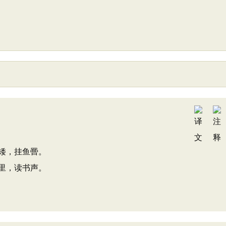
矮，挂鱼罾。
里，读书声。