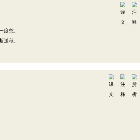
一度愁。
断送秋。