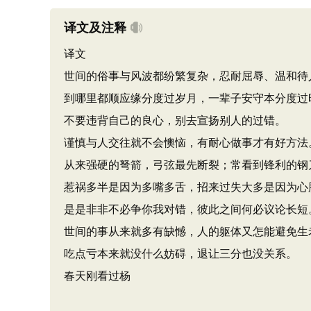
译文及注释
译文
世间的俗事与风波都纷繁复杂，忍耐屈辱、温和待
到哪里都顺应缘分度过岁月，一辈子安守本分度过
不要违背自己的良心，别去宣扬别人的过错。
谨慎与人交往就不会懊恼，有耐心做事才有好方法
从来强硬的弩箭，弓弦最先断裂；常看到锋利的钢
惹祸多半是因为多嘴多舌，招来过失大多是因为心
是是非非不必争你我对错，彼此之间何必议论长短
世间的事从来就多有缺憾，人的躯体又怎能避免生
吃点亏本来就没什么妨碍，退让三分也没关系。
春天刚看过杨