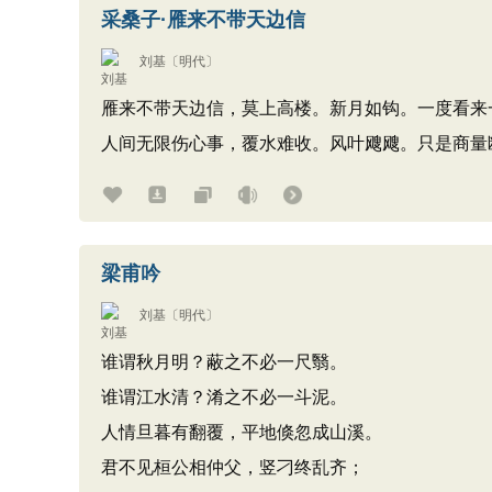
采桑子·雁来不带天边信
刘基
〔明代〕
雁来不带天边信，莫上高楼。新月如钩。一度看来
人间无限伤心事，覆水难收。风叶飕飕。只是商量
梁甫吟
刘基
〔明代〕
谁谓秋月明？蔽之不必一尺翳。
谁谓江水清？淆之不必一斗泥。
人情旦暮有翻覆，平地倏忽成山溪。
君不见桓公相仲父，竖刁终乱齐；