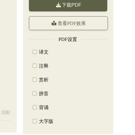
下载PDF
查看PDF效果
PDF设置
译文
注释
赏析
拼音
背诵
完善
大字版