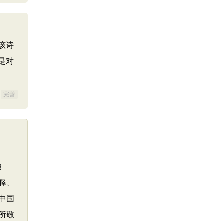
该诗
是对
完善
椒
释、
中国
所敬