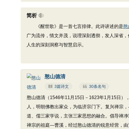
简析
《醒世歌》是一首七言排律。此诗讲述的是
憨
广为流传，情文并茂，说理深刻透彻，发人深省，
人生的深刻洞察与智慧启示。
憨山德清
3篇诗文
30条名句
憨山德清（1546年11月15日－1623年1月1
人，明朝佛教出家众，为临济宗门下。复兴禅宗，
道、儒三家学说，主张三家思想的融合。倡导禅净
禅宗的祖庭—曹溪，经过憨山德清的锐意经营，由