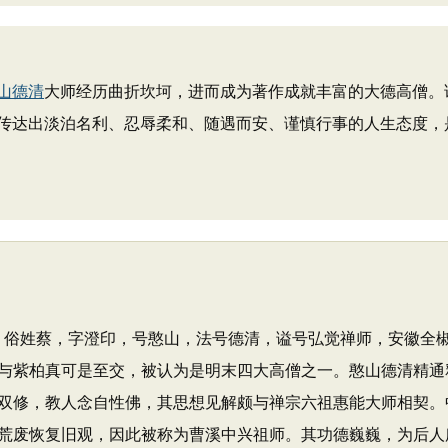
山德清
大师经历曲折坎坷，进而成为著作成就丰富的大德高僧。
传达出淡泊名利、忍辱柔和、随遇而安、谨慎行事的人生态度，
5日），俗姓蔡，字澄印，号憨山，法号德清，谥号弘觉禅师，安徽全
与紫柏真可是至交，被认为是明末四大高僧之一。憨山德清精通
双修，教人念自性佛，其思想见解颇与禅宗六祖惠能大师相契。
荒废恢复旧观，因此被称为曹溪中兴祖师。其功德巍巍，为后人