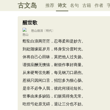
古文岛
推荐
诗文
名句
古籍
作者
醒世歌
憨山德清
〔明代〕
红尘白浪两茫茫，忍辱柔和是妙方。
到处随缘延岁月，终身安分度时光。
休将自己心田昧，莫把他人过失扬。
谨慎应酬无懊恼，耐烦作事好商量。
从来硬弩弦先断，每见钢刀口易伤。
惹祸只因闲口舌，招愆多为狠心肠。
是非不必争人我，彼此何须论短长。
世事由来多缺陷，幻躯焉得免无常。
吃些亏处原无碍，退让三分也不妨。