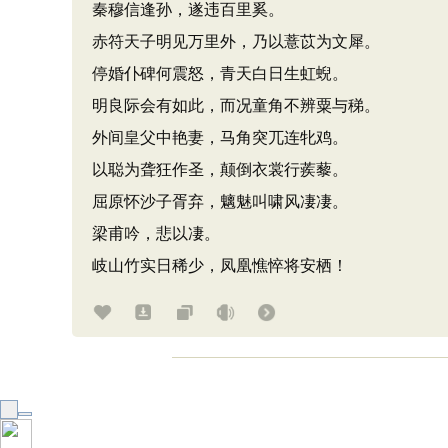
秦穆信逢孙，遂违百里奚。
赤符天子明见万里外，乃以薏苡为文犀。
停婚仆碑何震怒，青天白日生虹蜺。
明良际会有如此，而况童角不辨粟与稊。
外间皇父中艳妻，马角突兀连牝鸡。
以聪为聋狂作圣，颠倒衣裳行蒺藜。
屈原怀沙子胥弃，魑魅叫啸风凄凄。
梁甫吟，悲以凄。
岐山竹实日稀少，凤凰憔悴将安栖！