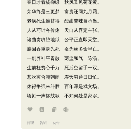
春日才看杨柳绿，秋风又见菊花黄。
荣华终是三更梦，富贵还同九月霜。
老病死生谁替得，酸甜苦辣自承当。
人从巧计夸伶俐，天自从容定主张。
谄曲贪嗔堕地狱，公平正直即天堂。
麝因香重身先死，蚕为丝多命早亡。
一剂养神平胃散，两盅和气二陈汤。
生前枉费心千万，死后空留手一双。
悲欢离合朝朝闹，寿夭穷通日日忙。
休得争强来斗胜，百年浑是戏文场。
顷刻一声锣鼓歇，不知何处是家乡。
哲理
告诫
劝告