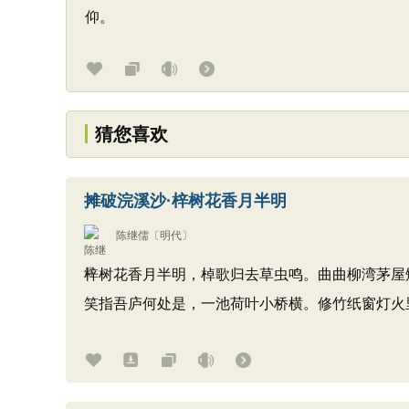
仰。
猜您喜欢
摊破浣溪沙·梓树花香月半明
陈继儒
〔明代〕
梓树花香月半明，棹歌归去草虫鸣。曲曲柳湾茅屋
笑指吾庐何处是，一池荷叶小桥横。修竹纸窗灯火