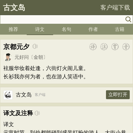
古文岛
客户端下载
推荐
诗文
名句
作者
古籍
京都元夕
元好问
〔金朝〕
袨服华妆着处逢，六街灯火闹儿童。
长衫我亦何为者，也在游人笑语中。
古文岛
立即打开
客户端
译文及注释
译文
元宵时节，到处都能碰到盛装打扮的游人，大街小巷