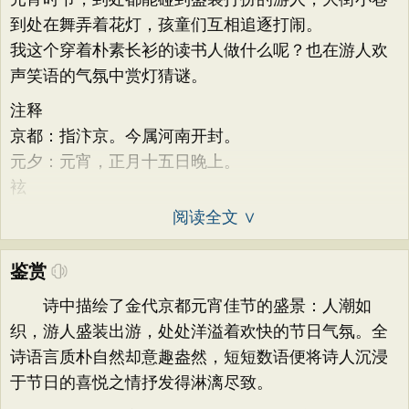
到处在舞弄着花灯，孩童们互相追逐打闹。
我这个穿着朴素长衫的读书人做什么呢？也在游人欢
声笑语的气氛中赏灯猜谜。
注释
京都：指汴京。今属河南开封。
元夕：元宵，正月十五日晚上。
袨
阅读全文 ∨
鉴赏
诗中描绘了金代京都元宵佳节的盛景：人潮如
织，游人盛装出游，处处洋溢着欢快的节日气氛。全
诗语言质朴自然却意趣盎然，短短数语便将诗人沉浸
于节日的喜悦之情抒发得淋漓尽致。