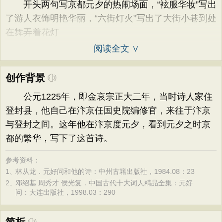
开头两句写京都元夕的热闹场面，“袨服华妆”写出
了游人衣饰明艳华丽，“六街灯火”写出了大街小巷到处
在舞弄着花灯
阅读全文 ∨
创作背景
公元1225年，即金哀宗正大二年，当时诗人家住
登封县，他自己在汴京任国史院编修官，来往于汴京
与登封之间。这年他在汴京度元夕，看到元夕之时京
都的繁华，写下了这首诗。
参考资料：
1、
林从龙．元好问和他的诗：中州古籍出版社，1984.08：23
2、
邓绍基 周秀才 侯光复．中国古代十大词人精品全集：元好
问：大连出版社，1998.03：290