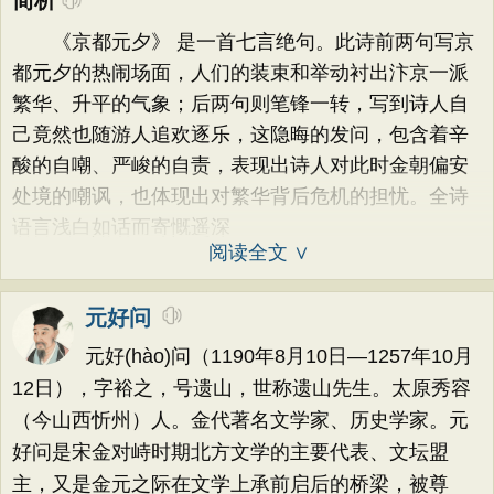
简析
《京都元夕》 是一首七言绝句。此诗前两句写京
都元夕的热闹场面，人们的装束和举动衬出汴京一派
繁华、升平的气象；后两句则笔锋一转，写到诗人自
己竟然也随游人追欢逐乐，这隐晦的发问，包含着辛
酸的自嘲、严峻的自责，表现出诗人对此时金朝偏安
处境的嘲讽，也体现出对繁华背后危机的担忧。全诗
语言浅白如话而寄慨遥深
阅读全文 ∨
元好问
元好(hào)问（1190年8月10日—1257年10月
12日），字裕之，号遗山，世称遗山先生。太原秀容
（今山西忻州）人。金代著名文学家、历史学家。元
好问是宋金对峙时期北方文学的主要代表、文坛盟
主，又是金元之际在文学上承前启后的桥梁，被尊