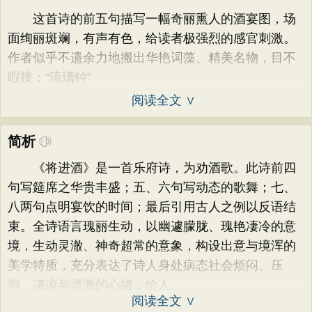
这首诗的前五句描写一幅奇丽熏人的酒宴图，场
面绚丽斑斓，有声有色，给读者极强烈的感官刺激。
作者似乎不遗余力地搬出华艳词藻、精美名物，目不
暇接：“琉璃钟”
阅读全文 ∨
简析
《将进酒》是一首乐府诗，为劝酒歌。此诗前四
句写筵席之华贵丰盛；五、六句写动态的歌舞；七、
八两句点明宴饮的时间；最后引用古人之例以反语结
束。全诗语言瑰丽生动，以幽遽朦胧、瑰艳凄冷的意
境，生动灵澈、神奇超常的意象，构设出意与境浑的
美学特质，充分表达了诗人身处病态社会烦闷、压
抑、凄凉与愤激的心绪，给人
阅读全文 ∨