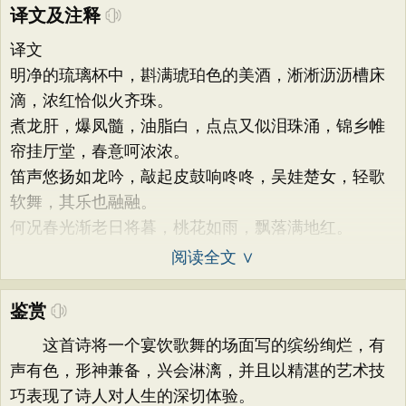
译文及注释
译文
明净的琉璃杯中，斟满琥珀色的美酒，淅淅沥沥槽床
滴，浓红恰似火齐珠。
煮龙肝，爆凤髓，油脂白，点点又似泪珠涌，锦乡帷
帘挂厅堂，春意呵浓浓。
笛声悠扬如龙吟，敲起皮鼓响咚咚，吴娃楚女，轻歌
软舞，其乐也融融。
何况春光渐老日将暮，桃花如雨，飘落满地红。
阅读全文 ∨
鉴赏
这首诗将一个宴饮歌舞的场面写的缤纷绚烂，有
声有色，形神兼备，兴会淋漓，并且以精湛的艺术技
巧表现了诗人对人生的深切体验。