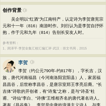
创作背景
吴企明以“红酒”为江南特产，认定诗为李贺唐宪宗
元和十一年（816）南游时作。刘衍认为是李贺自抒怀
抱，作于元和九年（814）告别长安友人时。
参考资料：
1、
闵泽平·李贺全集汇校汇编汇评·武汉：崇文书局，2015
李贺
李贺（约公元790年-约817年），字长吉，汉
族，唐代河南福昌（今河南洛阳宜阳县）人，家居福
昌昌谷，后世称李昌谷，是唐宗室郑王李亮后裔。“长
吉体”诗歌的开创者，有“诗鬼”之称，是与“诗圣”杜
甫、“诗仙”李白、“诗佛”王维相齐名的唐代著名诗人。
著有《昌谷集》。李贺是中唐的浪漫主义诗人，与李