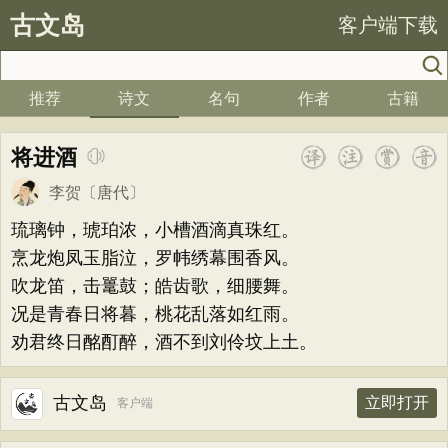
古文岛
客户端下载
推荐
诗文
名句
作者
古籍
将进酒
李贺
〔唐代〕
琉璃钟，琥珀浓，小槽酒滴真珠红。
烹龙炮凤玉脂泣，罗帏绣幕围香风。
吹龙笛，击鼍鼓；皓齿歌，细腰舞。
况是青春日将暮，桃花乱落如红雨。
劝君终日酩酊醉，酒不到刘伶坟上土。
古文岛
立即打开
客户端