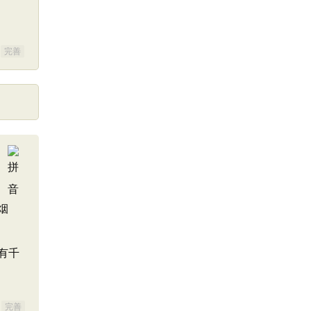
完善
烟
有千
完善