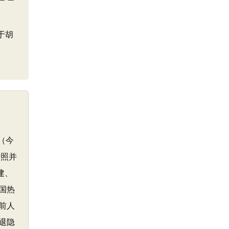
于胡
（今
清照并
建、
国热
前人
退隐