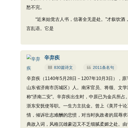
愁不完。
“近来始觉古人书，信著全无是处。”才叙饮酒，又
言乱语。它是
辛弃疾
830篇诗文
2011条名句
辛弃疾（1140年5月28日－1207年10月3
山东省济南市历城区）人。南宋官员、将领、文学家
称“济南二安”。辛弃疾出生时，中原已为金兵所占
浙东安抚使等职。一生力主抗金。曾上《美芹十论
情，倾诉壮志难酬的悲愤，对当时执政者的屈辱求
典故入词，风格沉雄豪迈又不乏细腻柔媚之处。由