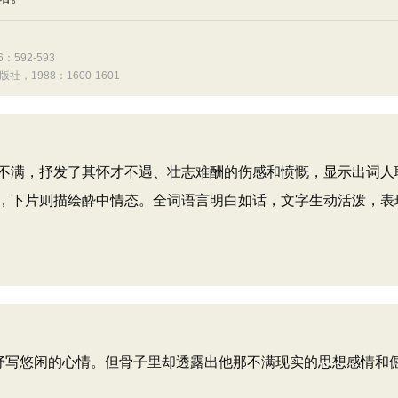
92-593
1988：1600-1601
满，抒发了其怀才不遇、壮志难酬的伤感和愤慨，显示出词人
，下片则描绘酔中情态。全词语言明白如话，文字生动活泼，表
抒写悠闲的心情。但骨子里却透露出他那不满现实的思想感情和