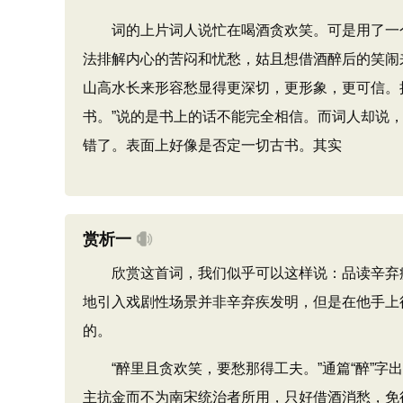
词的上片词人说忙在喝酒贪欢笑。可是用了一个“且
法排解内心的苦闷和忧愁，姑且想借酒醉后的笑闹
山高水长来形容愁显得更深切，更形象，更可信。
书。”说的是书上的话不能完全相信。而词人却说
错了。表面上好像是否定一切古书。其实
赏析一
欣赏这首词，我们似乎可以这样说：品读辛弃疾
地引入戏剧性场景并非辛弃疾发明，但是在他手上
的。
“醉里且贪欢笑，要愁那得工夫。”通篇“醉”字出
主抗金而不为南宋统治者所用，只好借酒消愁，免