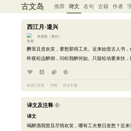
古文岛
推荐
诗文
名句
古籍
作者
西江月·遣兴
辛弃疾
〔宋代〕
醉里且贪欢笑，要愁那得工夫。近来始觉古人书，
昨夜松边醉倒，问松我醉何如。只疑松动要来扶，以
宋词三百首
抒情
怀才不遇
译文及注释
译文
喝醉酒我暂且尽情欢笑，哪有工夫整日发愁？近来