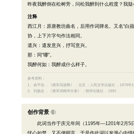
昨夜我醉倒在松树旁，问松我醉到什么程度？我疑
注释
西江月：原唐教坊曲名，后用作词牌名。又名“白蘋香”
协，上下片字句作法相同。
遣兴：遣发意兴，抒写意兴。
那：同“哪”。
我醉何如：我醉成什么样子。
参考资料：
1、
俞平伯 ．《唐宋词选释》 ．北京 ：人民文学出版社 ，1979年1
2、
刘扬忠 ．《唐宋词精华分卷》 ：朝华出版社 ，1992 ．
创作背景
此词当作于庆元年间（1195年—1201年2月5
忧心如焚，又不便明言，于是作此词以发泄心中情