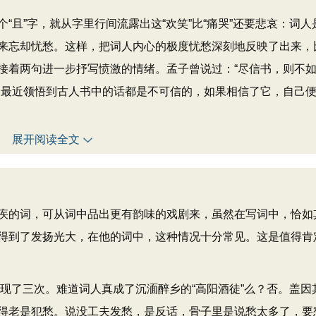
”字，就从字里行间流露出这“欢笑”比“痛哭”还要悲哀：词人
来忘却忧愁。这样，把词人内心的极度忧愁深刻地反映了出来，
接着两句进一步抒写愤激的情绪。孟子曾说过：“尽信书，则不
，最近领悟到古人书中的话都是不可信的，如果相信了它，自己
展开阅读全文
的词，可从词中品出更有韵味的戏剧来，虽然在写词中，恰如
得到了发扬光大，在他的词中，这种情况十分常见。这是值得肯
现了三次。难道词人真成了沉湎醉乡的“高阳酒徒”么？否。盖因
得老是犯愁。说没工夫发愁，是反话，骨子里是说愁太多了，要