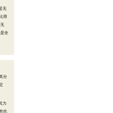
是无
比用
如无
便是全
其分
定
其力
愁也