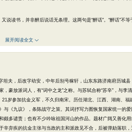
说读书，并非醉后说话无条理。这两句是“醉话”。“醉话”不等
展开阅读全文
日），原字坦夫，后改字幼安，中年后别号稼轩，山东东路济南府历城县
，豪放派词人，有“词中之龙”之称。与苏轼合称“苏辛”，与李
。21岁参加抗金义军，不久归南宋。历任湖北、江西、湖南、福
》与《九议》，条陈战守之策。其词抒写力图恢复国家统一的爱
和颇多谴责；也有不少吟咏祖国河山的作品。题材广阔又善化用
于辛弃疾的抗金主张与当政的主和派政见不合，后被弹劾落职，