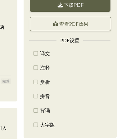
下载PDF
查看PDF效果
两
PDF设置
译文
注释
完善
赏析
拼音
背诵
大字版
词人