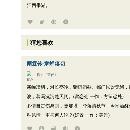
江西带湖。
猜您喜欢
雨霖铃·寒蝉凄切
柳永
〔宋代〕
寒蝉凄切，对长亭晚，骤雨初歇。都门帐饮无绪，
波，暮霭沉沉楚天阔。(留恋处 一作：方留恋处)
多情自古伤离别，更那堪，冷落清秋节！今宵酒醒
种风情，更与何人说？(好景 一作：美景)