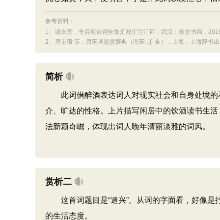
参考资料：
1、
谢永芳．辛弃疾诗词全集汇校汇注汇评．武汉：崇文书局，2016：5
2、
唐圭璋 等．唐宋词鉴赏辞典（南宋·辽·金）．上海：上海辞书出版社，
简析
此词借醉酒表达词人对现实社会和自身处境的不
介、旷达的性格。上片描写闲居中的饮酒读书生活
法新颖奇崛，体现出词人晚年清丽淡雅的词风。
赏析二
这首词题目是“遣兴”。从词的字面看，好像是
的生活态度。