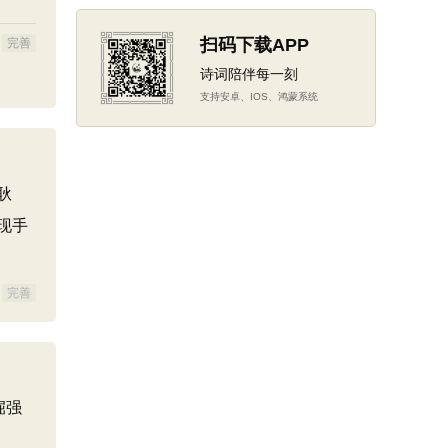
扫码下载APP
完善
诗词陪伴每一刻
支持安卓、IOS、鸿蒙系统
耿
现手
完善
倔强