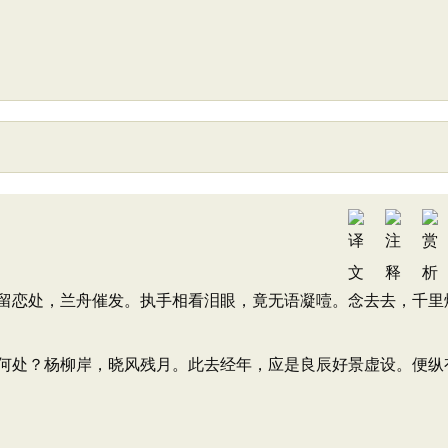
留恋处，兰舟催发。执手相看泪眼，竟无语凝噎。念去去，千里
何处？杨柳岸，晓风残月。此去经年，应是良辰好景虚设。便纵