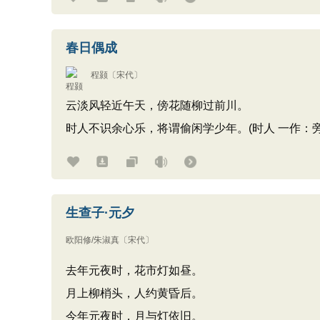
春日偶成
程颢
〔宋代〕
云淡风轻近午天，傍花随柳过前川。
时人不识余心乐，将谓偷闲学少年。(时人 一作：旁
生查子·元夕
欧阳修/朱淑真
〔宋代〕
去年元夜时，花市灯如昼。
月上柳梢头，人约黄昏后。
今年元夜时，月与灯依旧。