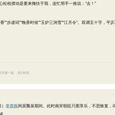
心松枝摆动是要来搀扶于我，连忙用手一推说：“去！”
“步虚词”“晚香时候”“玉炉三涧雪”“江月令”。双调五十字，平仄
0月第一版 ：第196页 ．
日）
辛弃疾
闲居瓢泉期间。此时南宋朝廷只图享乐，不思恢复，
绪。