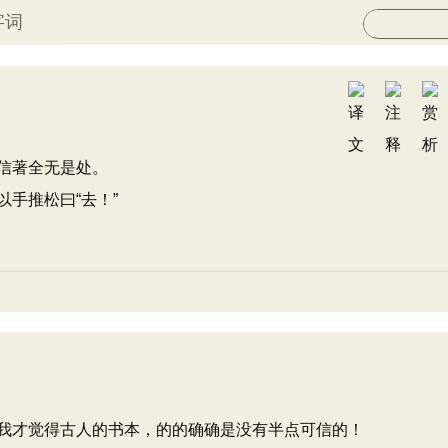
字词
信著全无是处。
手推松曰“去！”
我才觉得古人的书本，的的确确是没有半点可信的！