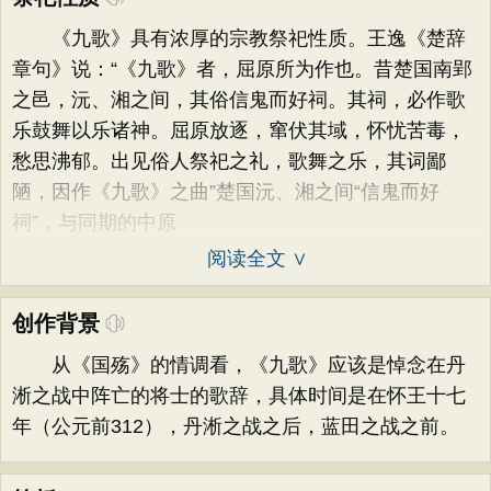
《九歌》具有浓厚的宗教祭祀性质。王逸《楚辞
章句》说：“《九歌》者，屈原所为作也。昔楚国南郢
之邑，沅、湘之间，其俗信鬼而好祠。其祠，必作歌
乐鼓舞以乐诸神。屈原放逐，窜伏其域，怀忧苦毒，
愁思沸郁。出见俗人祭祀之礼，歌舞之乐，其词鄙
陋，因作《九歌》之曲”楚国沅、湘之间“信鬼而好
祠”，与同期的中原
阅读全文 ∨
创作背景
从《国殇》的情调看，《九歌》应该是悼念在丹
淅之战中阵亡的将士的歌辞，具体时间是在怀王十七
年（公元前312），丹淅之战之后，蓝田之战之前。