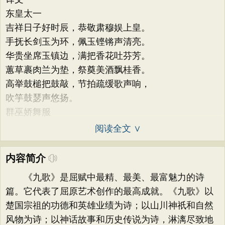
东皇太一
吉祥日子好时辰，恭敬肃穆娱上皇。
手抚长剑玉为环，佩玉铿锵声清亮。
华贵坐席玉镇边，满把香花吐芬芳。
蕙草裹肉兰为垫，祭奠美酒飘桂香。
高举鼓槌把鼓敲，节拍疏缓歌声响，
吹竽鼓瑟声悠扬。
群巫娇舞服
阅读全文 ∨
内容简介
《九歌》是屈赋中最精、最美、最富魅力的诗
篇。它代表了屈原艺术创作的最高成就。《九歌》以
楚国宗祖的功德和英雄业绩为诗；以山川神祇和自然
风物为诗；以神话故事和历史传说为诗，淋漓尽致地