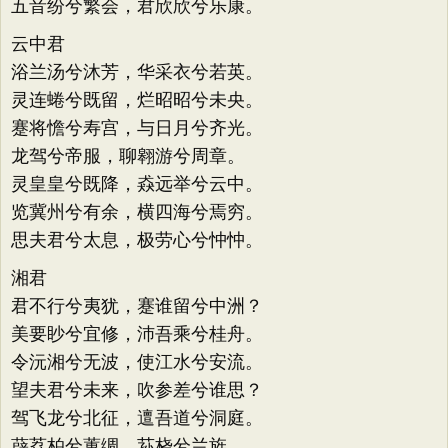
五音纷兮繁会，君欣欣兮乐康。
云中君
浴兰汤兮沐芳，华采衣兮若英。
灵连蜷兮既留，烂昭昭兮未央。
蹇将憺兮寿宫，与日月兮齐光。
龙驾兮帝服，聊翱游兮周章。
灵皇皇兮既降，猋远举兮云中。
览冀州兮有余，横四海兮焉穷。
思夫君兮太息，极劳心兮忡忡。
湘君
君不行兮夷犹，蹇谁留兮中洲？
美要眇兮宜修，沛吾乘兮桂舟。
令沅湘兮无波，使江水兮安流。
望夫君兮未来，吹参差兮谁思？
驾飞龙兮北征，邅吾道兮洞庭。
薜荔柏兮蕙绸，荪桡兮兰旌。