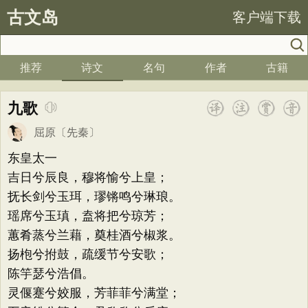
古文岛
客户端下载
推荐
诗文
名句
作者
古籍
九歌
屈原
〔先秦〕
东皇太一
吉日兮辰良，穆将愉兮上皇；
抚长剑兮玉珥，璆锵鸣兮琳琅。
瑶席兮玉瑱，盍将把兮琼芳；
蕙肴蒸兮兰藉，奠桂酒兮椒浆。
扬枹兮拊鼓，疏缓节兮安歌；
陈竽瑟兮浩倡。
灵偃蹇兮姣服，芳菲菲兮满堂；