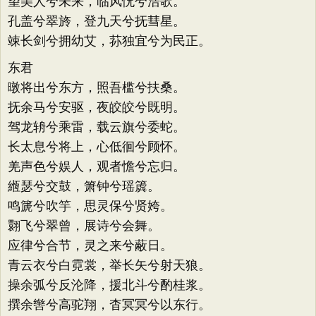
望美人兮未来，临风怳兮浩歌。
孔盖兮翠旍，登九天兮抚彗星。
竦长剑兮拥幼艾，荪独宜兮为民正。
东君
暾将出兮东方，照吾槛兮扶桑。
抚余马兮安驱，夜皎皎兮既明。
驾龙辀兮乘雷，载云旗兮委蛇。
长太息兮将上，心低徊兮顾怀。
羌声色兮娱人，观者憺兮忘归。
緪瑟兮交鼓，箫钟兮瑶簴。
鸣篪兮吹竽，思灵保兮贤姱。
翾飞兮翠曾，展诗兮会舞。
应律兮合节，灵之来兮蔽日。
青云衣兮白霓裳，举长矢兮射天狼。
操余弧兮反沦降，援北斗兮酌桂浆。
撰余辔兮高驼翔，杳冥冥兮以东行。