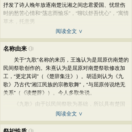
抒发了诗人晚年放逐南楚沅湘之间忠君爱国、忧世伤
时的愁苦心情和“荡志而愉乐”，“聊以舒吾忧心”，“寓情
草木，托意男
阅读全文 ∨
名称由来
关于“九歌”名称的来历，王逸认为是屈原仿南楚的
民间祭歌创作的。朱熹认为是屈原对南楚祭歌修改加
工，“更定其词”（《楚辞集注》）。胡适则认为《九
歌》乃古代“湘江民族的宗教歌舞”，“与屈原传说绝无
关系”（《读楚辞》）。今人多取朱说。
《九歌》由于以民间祭歌为基础，所以具有楚国
阅读全文 ∨
祭祀性质