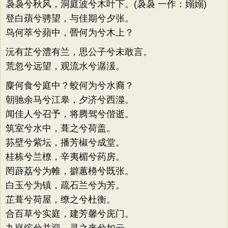
袅袅兮秋风，洞庭波兮木叶下。(袅袅 一作：嫋嫋)
登白薠兮骋望，与佳期兮夕张。
鸟何萃兮蘋中，罾何为兮木上？
沅有芷兮澧有兰，思公子兮未敢言。
荒忽兮远望，观流水兮潺湲。
麋何食兮庭中？蛟何为兮水裔？
朝驰余马兮江皋，夕济兮西澨。
闻佳人兮召予，将腾驾兮偕逝。
筑室兮水中，葺之兮荷盖。
荪壁兮紫坛，播芳椒兮成堂。
桂栋兮兰橑，辛夷楣兮药房。
罔薜荔兮为帷，擗蕙櫋兮既张。
白玉兮为镇，疏石兰兮为芳。
芷葺兮荷屋，缭之兮杜衡。
合百草兮实庭，建芳馨兮庑门。