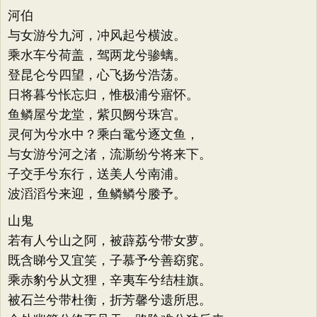
河伯
与女游兮九河，冲风起兮横波。
乘水车兮荷盖，驾两龙兮骖螭。
登昆仑兮四望，心飞扬兮浩荡。
日将暮兮怅忘归，惟极浦兮寤怀。
鱼鳞屋兮龙堂，紫贝阙兮珠宫。
灵何为兮水中？乘白鼋兮逐文鱼，
与女游兮河之渚，流澌纷兮将来下。
子交手兮东行，送美人兮南浦。
波滔滔兮来迎，鱼鳞鳞兮媵予。
山鬼
若有人兮山之阿，被薜荔兮带女萝。
既含睇兮又宜笑，子慕予兮善窈窕。
乘赤豹兮从文狸，辛夷车兮结桂旗。
被石兰兮带杜衡，折芳馨兮遗所思。