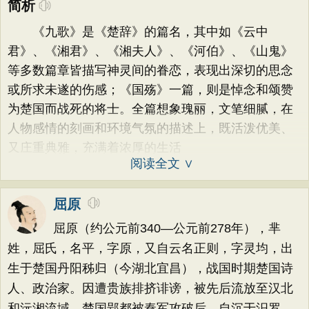
简析
《九歌》是《楚辞》的篇名，其中如《云中
君》、《湘君》、《湘夫人》、《河伯》、《山鬼》
等多数篇章皆描写神灵间的眷恋，表现出深切的思念
或所求未遂的伤感；《国殇》一篇，则是悼念和颂赞
为楚国而战死的将士。全篇想象瑰丽，文笔细腻，在
人物感情的刻画和环境气氛的描述上，既活泼优美、
又庄重典雅，充满着浓厚的生活
阅读全文 ∨
屈原
屈原（约公元前340—公元前278年），芈
姓，屈氏，名平，字原，又自云名正则，字灵均，出
生于楚国丹阳秭归（今湖北宜昌），战国时期楚国诗
人、政治家。因遭贵族排挤诽谤，被先后流放至汉北
和沅湘流域。楚国郢都被秦军攻破后，自沉于汨罗