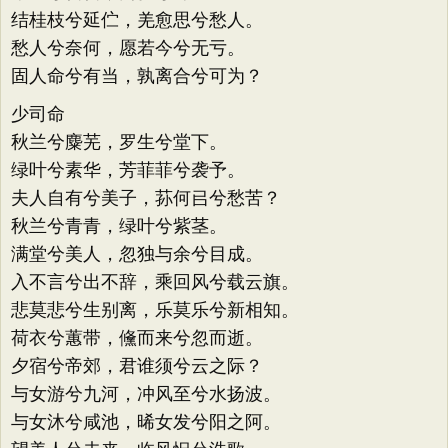
结桂枝兮延伫，羌愈思兮愁人。
愁人兮奈何，愿若今兮无亏。
固人命兮有当，孰离合兮可为？
少司命
秋兰兮麋芜，罗生兮堂下。
绿叶兮素华，芳菲菲兮袭予。
夫人自有兮美子，荪何㠯兮愁苦？
秋兰兮青青，绿叶兮紫茎。
满堂兮美人，忽独与余兮目成。
入不言兮出不辞，乘回风兮载云旗。
悲莫悲兮生别离，乐莫乐兮新相知。
荷衣兮蕙带，儵而来兮忽而逝。
夕宿兮帝郊，君谁须兮云之际？
与女游兮九河，冲风至兮水扬波。
与女沐兮咸池，晞女发兮阳之阿。