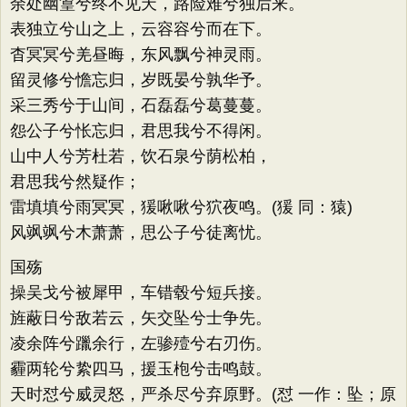
余处幽篁兮终不见天，路险难兮独后来。
表独立兮山之上，云容容兮而在下。
杳冥冥兮羌昼晦，东风飘兮神灵雨。
留灵修兮憺忘归，岁既晏兮孰华予。
采三秀兮于山间，石磊磊兮葛蔓蔓。
怨公子兮怅忘归，君思我兮不得闲。
山中人兮芳杜若，饮石泉兮荫松柏，
君思我兮然疑作；
雷填填兮雨冥冥，猨啾啾兮狖夜鸣。(猨 同：猿)
风飒飒兮木萧萧，思公子兮徒离忧。
国殇
操吴戈兮被犀甲，车错毂兮短兵接。
旌蔽日兮敌若云，矢交坠兮士争先。
凌余阵兮躐余行，左骖殪兮右刃伤。
霾两轮兮絷四马，援玉枹兮击鸣鼓。
天时怼兮威灵怒，严杀尽兮弃原野。(怼 一作：坠；原