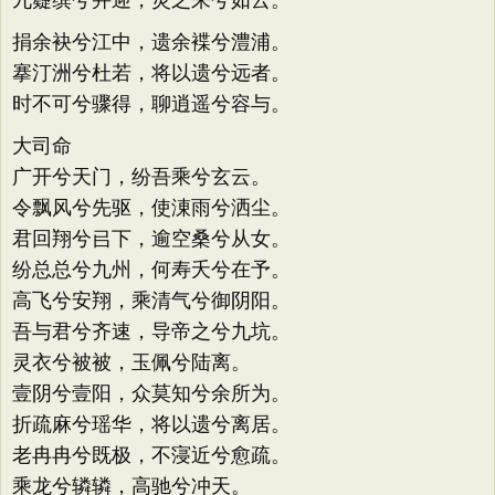
九嶷缤兮并迎，灵之来兮如云。
捐余袂兮江中，遗余褋兮澧浦。
搴汀洲兮杜若，将以遗兮远者。
时不可兮骤得，聊逍遥兮容与。
大司命
广开兮天门，纷吾乘兮玄云。
令飘风兮先驱，使涷雨兮洒尘。
君回翔兮㠯下，逾空桑兮从女。
纷总总兮九州，何寿夭兮在予。
高飞兮安翔，乘清气兮御阴阳。
吾与君兮齐速，导帝之兮九坑。
灵衣兮被被，玉佩兮陆离。
壹阴兮壹阳，众莫知兮余所为。
折疏麻兮瑶华，将以遗兮离居。
老冉冉兮既极，不寖近兮愈疏。
乘龙兮辚辚，高驰兮冲天。