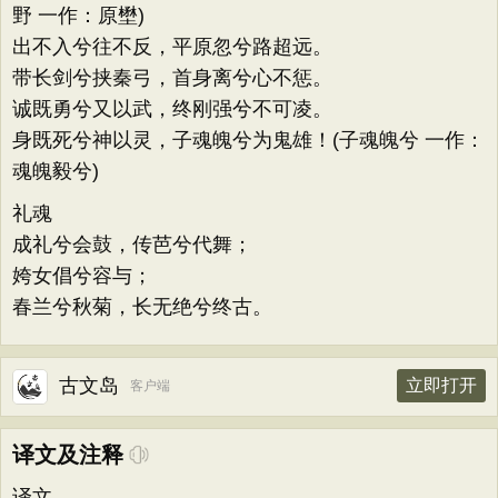
野 一作：原壄)
出不入兮往不反，平原忽兮路超远。
带长剑兮挟秦弓，首身离兮心不惩。
诚既勇兮又以武，终刚强兮不可凌。
身既死兮神以灵，子魂魄兮为鬼雄！(子魂魄兮 一作：
魂魄毅兮)
礼魂
成礼兮会鼓，传芭兮代舞；
姱女倡兮容与；
春兰兮秋菊，长无绝兮终古。
古文岛
立即打开
客户端
译文及注释
译文