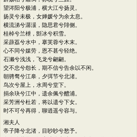
望涔阳兮极浦，横大江兮扬灵。
扬灵兮未极，女婵媛兮为余太息。
横流涕兮潺湲，隐思君兮陫侧。
桂棹兮兰枻，斵冰兮积雪。
采薜荔兮水中，搴芙蓉兮木末。
心不同兮媒劳，恩不甚兮轻绝。
石濑兮浅浅，飞龙兮翩翩。
交不忠兮怨长，期不信兮告余以不闲。
朝骋骛兮江皋，夕弭节兮北渚。
鸟次兮屋上，水周兮堂下。
捐余玦兮江中，遗余佩兮醴浦。
采芳洲兮杜若，将以遗兮下女。
时不可兮再得，聊逍遥兮容与。
湘夫人
帝子降兮北渚，目眇眇兮愁予。