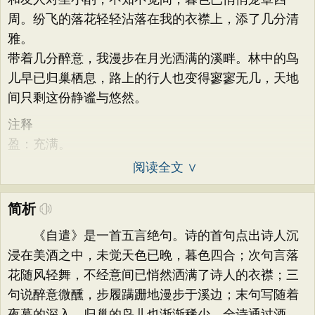
周。纷飞的落花轻轻沾落在我的衣襟上，添了几分清
雅。
带着几分醉意，我漫步在月光洒满的溪畔。林中的鸟
儿早已归巢栖息，路上的行人也变得寥寥无几，天地
间只剩这份静谧与悠然。
注释
盈：充满。
阅读全文 ∨
简析
《自遣》是一首五言绝句。诗的首句点出诗人沉
浸在美酒之中，未觉天色已晚，暮色四合；次句言落
花随风轻舞，不经意间已悄然洒满了诗人的衣襟；三
句说醉意微醺，步履蹒跚地漫步于溪边；末句写随着
夜幕的深入，归巢的鸟儿也渐渐稀少。全诗通过酒、