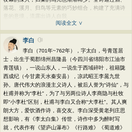
落花、溪月、归鸟等元素的巧妙组合，构建了充满诗
意的意境，流露出诗人自我
阅读全文 ∨
李白
李白（701年~762年），字太白，号青莲居
士，出生于蜀郡绵州昌隆县（今四川省绵阳市江油市
青莲镇），一说山东人，一说生于西域碎叶，祖籍陇
西成纪（今甘肃天水秦安县），凉武昭王李暠九世
孙。唐代伟大的浪漫主义诗人，被后人誉为“诗仙”，与
杜甫并称为“李杜”，为了与另两位诗人李商隐与杜牧
即“小李杜”区别，杜甫与李白又合称“大李杜”。其人爽
朗大方，爱饮酒作诗，喜交友。李白深受黄老列庄思
想影响，有《李太白集》传世，诗作中多为醉时写
就，代表作有《望庐山瀑布》《行路难》《蜀道难》