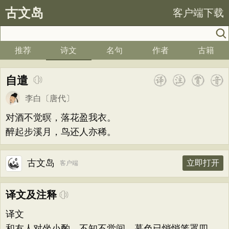
古文岛
客户端下载
推荐
诗文
名句
作者
古籍
自遣
李白
〔唐代〕
对酒不觉暝，落花盈我衣。
醉起步溪月，鸟还人亦稀。
古文岛
立即打开
客户端
译文及注释
译文
和友人对坐小酌，不知不觉间，暮色已悄悄笼罩四