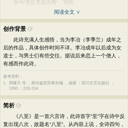
首句“至近至远东西”，写的
阅读全文 ∨
创作背景
此诗充满人生感悟，当为李冶（李季兰）成年之
后的作品，具体创作时间不详。李冶成年以后成为女
道士，与男士们有些交往。据说后来恋上一个僧人，
有感而作此诗。
参考资料：
1、
周啸天 等 ．唐诗鉴赏辞典补编 ．成都 ：四川文艺出版社 ，
1990 ：233-234 ．
简析
《八至》是一首六言诗，此诗首字“至”字在诗中反
复出现八次，故题名“八至”。从内容上说，全诗四句，