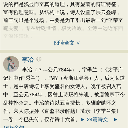
说的都是浅显而至真的道理，具有显著的辩证特征，
富有哲理意味。从结构上说，诗人设置了层云叠嶂，
前三句只是个过场，主要是为了引出最后一句“至亲至
疏夫妻”，专在针砭世情，极为冷峻。全诗由远近东西
至深浅清溪，
阅读全文 ∨
李冶
李冶（？---公元784年），字季兰（《太平广
记》中作“秀兰”），乌程（今浙江吴兴）人，后为女道
士，是中唐诗坛上享受盛名的女诗人。晚年被召入宫
中，至公元784年，因曾上诗叛将朱泚，被唐德宗下令
乱棒扑杀之。李冶的诗以五言擅长，多酬赠谴怀之
作。宋人陈振孙《直斋书录解题》著录《李季兰集》
一卷，今已失传，仅存诗十六首。
► 24篇诗文
►
16条名句