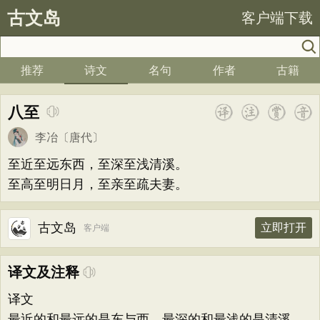
古文岛
客户端下载
推荐
诗文
名句
作者
古籍
八至
李冶
〔唐代〕
至近至远东西，至深至浅清溪。
至高至明日月，至亲至疏夫妻。
古文岛
立即打开
客户端
译文及注释
译文
最近的和最远的是东与西，最深的和最浅的是清溪。