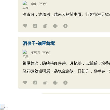
李珣
〔五代〕
渔市散，渡船稀，越南云树望中微。行客待潮天欲
酒泉子·钿匣舞鸾
毛熙震
〔五代〕
钿匣舞鸾，隐映艳红修碧。月梳斜，云鬓腻，粉香
晓花微敛轻呵展，袅钗金燕软。日初升，帘半卷，