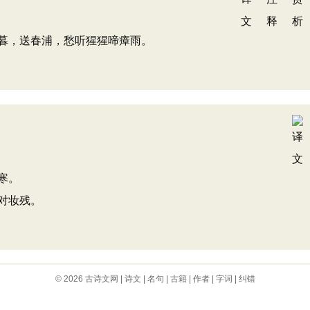
暮，送春浦，愁听猩猩啼瘴雨。
寒。
对妆残。
© 2026
古诗文网
|
诗文
|
名句
|
古籍
|
作者
|
字词
|
纠错