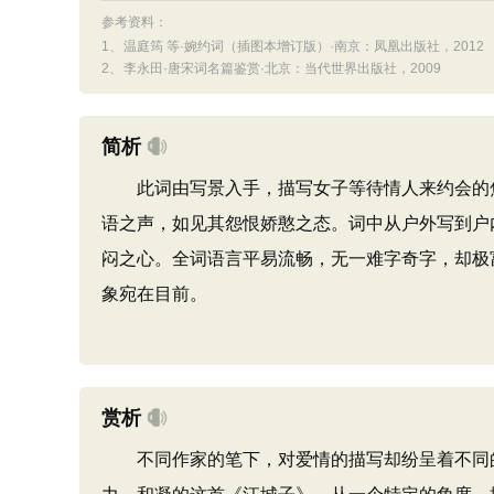
参考资料：
1、
温庭筠 等·婉约词（插图本增订版）·南京：凤凰出版社，2012
2、
李永田·唐宋词名篇鉴赏·北京：当代世界出版社，2009
简析
此词由写景入手，描写女子等待情人来约会的焦
语之声，如见其怨恨娇憨之态。词中从户外写到户
闷之心。全词语言平易流畅，无一难字奇字，却极
象宛在目前。
赏析
不同作家的笔下，对爱情的描写却纷呈着不同的