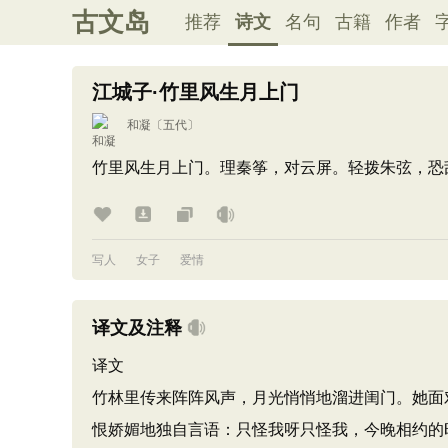
古文岛
推荐
诗文
名句
古籍
作者
江城子·竹里风生月上门
和凝
〔五代〕
竹里风生月上门。理秦筝，对云屏。轻拨朱弦，恐
写人
女子
爱情
译文及注释
译文
竹林里传来阵阵风声，月光悄悄地溜进闺门。她面
恨娇媚地独自言语：只怪我呀只怪我，今晚相约的