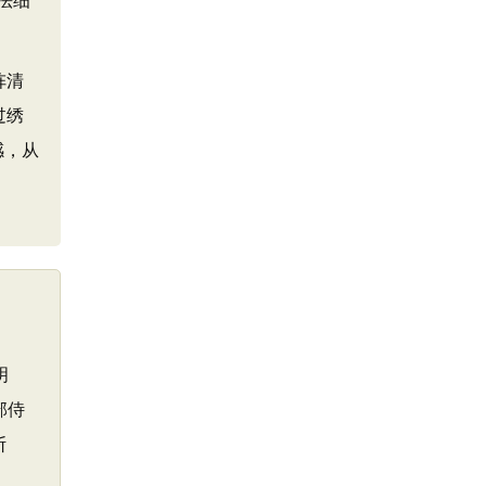
法细
阵清
过绣
感，从
明
部侍
断