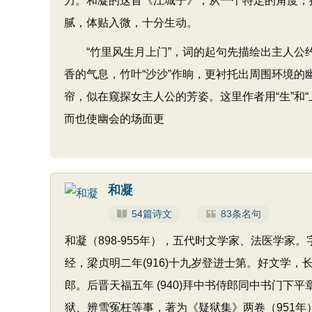
力。和凝的这首《江城子》，从一个特定的角度，
腻，体贴入微，十分生动。
“竹里风生月上门”，词的起句先描绘出主人公
香的气息，竹叶“沙沙”作晌，更衬托出周围环境
帘，似在窥探女主人公的芳姿。这里作者用“生”和“
而也使幽会的场面更
和凝
54篇诗文
83条名句
和凝（898-955年），五代时文学家、法医学
经，梁贞明二年(916)十九岁登进士第。好文学，
郎。后晋天福五年 (940)拜中书侍郎同中书门
狱、辨雪冤枉等事，著为《疑狱集》两卷（951