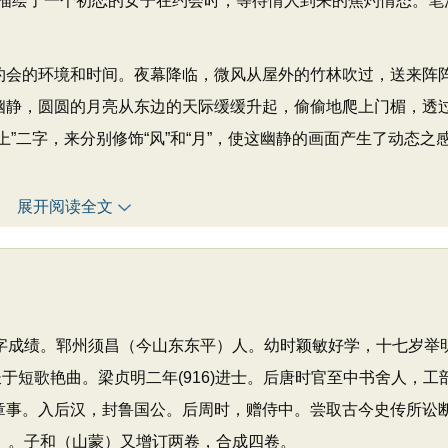
描绘了一个初恋的女子在约会时，等待情人到来的焦灼情态。笔
约会的环境和时间。夜幕降临，微风从屋外的竹林吹过，送来阵
的幽静，圆圆的月亮从东边的天际缓缓升起，偷偷地爬上门楣，透
上”二字，来分别修饰“风”和“月”，使这幽静的画面产生了动态之
展开阅读全文
家。字成绩。郓州须昌（今山东东平）人。幼时颖敏好学，十七岁举
长于短歌艳曲。梁贞明二年(916)进士。后唐时官至中书舍人，工
下平章事。入后汉，封鲁国公。后周时，赠侍中。尝取古今史传所讼
年）。子和（山蒙）又增订两卷，合成四卷。