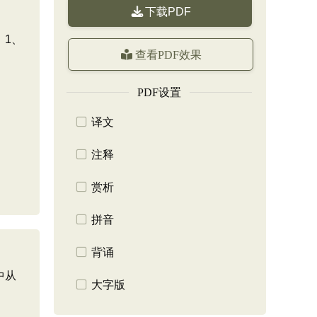
下载PDF
，1、
查看PDF效果
PDF设置
译文
注释
赏析
拼音
背诵
中从
大字版