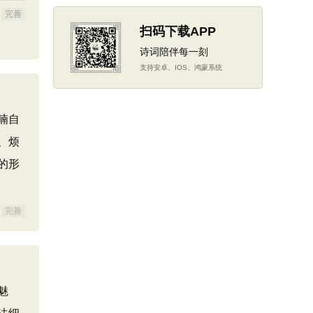
完善
扫码下载APP
诗词陪伴每一刻
支持安卓、IOS、鸿蒙系统
喃自
、烦
的形
完善
魅