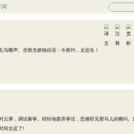
字词
乱马嘶声。含恨含娇独自语：今夜约，太迟生！
对云屏，调试秦筝。轻轻地拨弄筝弦，恐难听见那马儿的嘶叫。
时间太迟了!