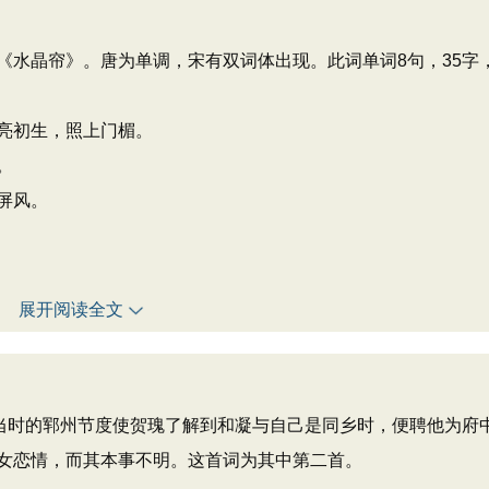
《水晶帘》。唐为单调，宋有双词体出现。此词单词8句，35字
亮初生，照上门楣。
。
屏风。
展开阅读全文
当时的郓州节度使贺瑰了解到和凝与自己是同乡时，便聘他为府
女恋情，而其本事不明。这首词为其中第二首。