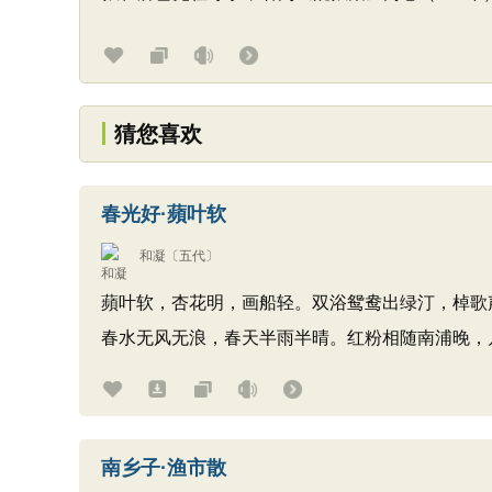
猜您喜欢
春光好·蘋叶软
和凝
〔五代〕
蘋叶软，杏花明，画船轻。双浴鸳鸯出绿汀，棹歌
春水无风无浪，春天半雨半晴。红粉相随南浦晚，
南乡子·渔市散