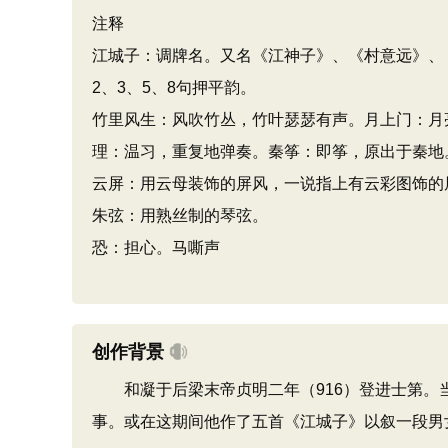
注释
江城子：调牌名。又名《江神子》、《村意远》、
2、3、5、8句押平韵。
竹里风生：风吹竹丛，竹叶瑟瑟有声。月上门：月
理：温习，重复地弹奏。秦筝：即筝，原出于秦地
云屏：用云母装饰的屏风，一说指上有云彩图饰的
朱弦：用熟丝制的琴弦。
恐：担心。马嘶声
创作背景
和凝于后梁末帝贞明二年（916）登进士第。
事。或在这期间他作了五首《江城子》以叙一段男