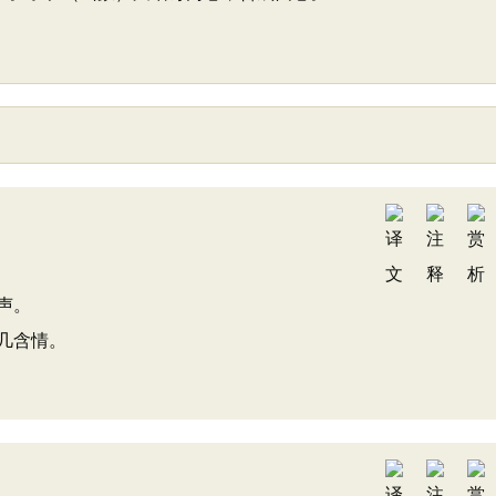
声。
几含情。