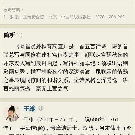
参考资料：
1、
张 晨．王维诗全鉴．北京．中国纺织出版社．2020．288-289
简析
《同崔员外秋宵寓直》是一首五言律诗。诗的首
联总写与同僚在建礼宫值夜之事；颔联从宫廷秋夜的
寒凉袭人写到晨钟响起，写得雄丽卓绝；颈联出语则
彩丽隽秀，描写拂晓夜空的深邃清澈；尾联承前值勤
之事表现同僚间的和谐关系。全诗风格苍浑秀逸，语
言雄丽隽秀，毫无士宦之气。
王维
王维（701年－761年，一说699年—761
年），字摩诘(jié)，号摩诘居士。汉族，河东蒲州（今