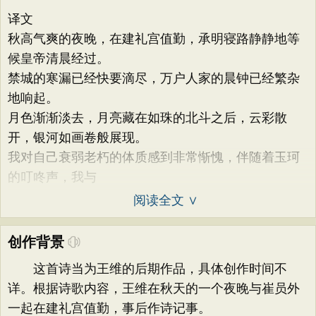
译文
秋高气爽的夜晚，在建礼宫值勤，承明寝路静静地等
候皇帝清晨经过。
禁城的寒漏已经快要滴尽，万户人家的晨钟已经繁杂
地响起。
月色渐渐淡去，月亮藏在如珠的北斗之后，云彩散
开，银河如画卷般展现。
我对自己衰弱老朽的体质感到非常惭愧，伴随着玉珂
的叮咚声，我与
阅读全文 ∨
创作背景
这首诗当为王维的后期作品，具体创作时间不
详。根据诗歌内容，王维在秋天的一个夜晚与崔员外
一起在建礼宫值勤，事后作诗记事。