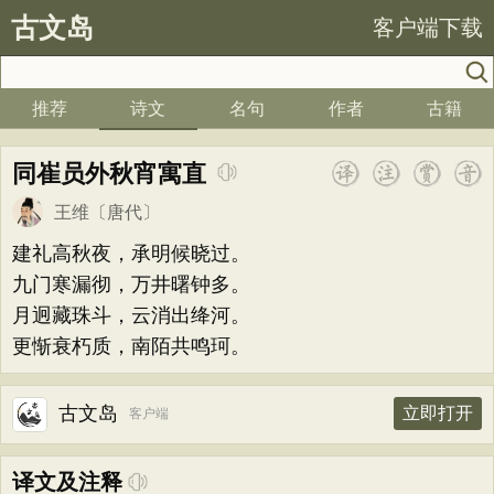
古文岛
客户端下载
推荐
诗文
名句
作者
古籍
同崔员外秋宵寓直
王维
〔唐代〕
建礼高秋夜，承明候晓过。
九门寒漏彻，万井曙钟多。
月迥藏珠斗，云消出绛河。
更惭衰朽质，南陌共鸣珂。
古文岛
立即打开
客户端
译文及注释