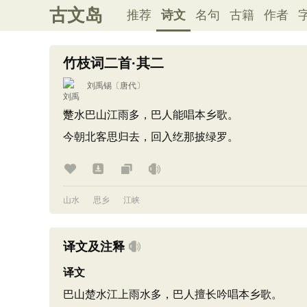
古文岛
推荐
诗文
名句
古籍
作者
竹枝词二首·其二
刘禹锡
〔唐代〕
楚水巴山江雨多，巴人能唱本乡歌。
今朝北客思归去，回入纥那披绿罗。
山水
思乡
江峡
译文及注释
译文
巴山楚水江上雨水多，巴人擅长吟唱本乡歌。