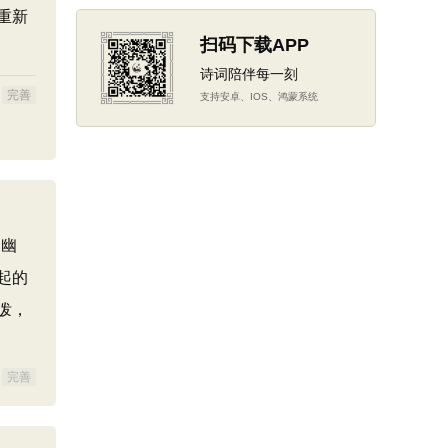
重新
扫码下载APP
诗词陪伴每一刻
完善
支持安卓、IOS、鸿蒙系统
的幽
起的
泼，
完善