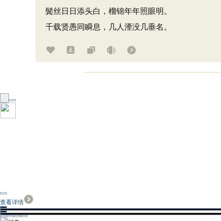
鬓丝日日添头白，榴锦年年照眼明。
千载贤愚同瞬息，几人湮没几垂名。
查看详情