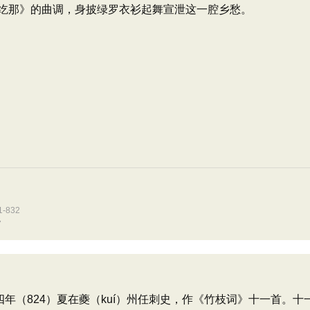
纥那》的曲调，身披绿罗衣衫起舞宣泄这一腔乡愁。
832
7
四年（824）夏在夔（kuí）州任刺史，作《竹枝词》十一首。十