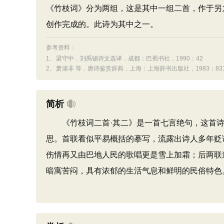
《竹枝词》分为两组，这是其中一组二首，作于另
创作完成的。此诗为其中之一。
参考资料：
1、
梁守中．刘禹锡诗文选译．成都：巴蜀书社，1990：42
2、
萧涤非 等．唐诗鉴赏辞典．上海：上海辞书出版社，1983：831-
简析
《竹枝词二首·其二》是一首七言绝句，这首诗
思。首联看似平易概括的摹写，流露出诗人多年贬
伤情再又由巴地人民的歌唱更是雪上加霜；后两联
暗寓苦闷，具有浓郁的生活气息和鲜明的民俗特色