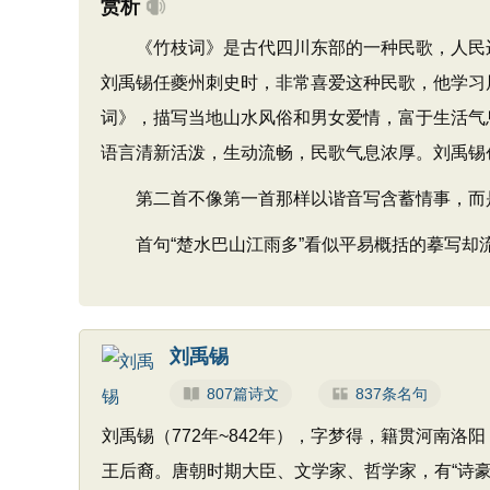
赏析
《竹枝词》是古代四川东部的一种民歌，人民边
刘禹锡任夔州刺史时，非常喜爱这种民歌，他学习
词》，描写当地山水风俗和男女爱情，富于生活气
语言清新活泼，生动流畅，民歌气息浓厚。刘禹锡
第二首不像第一首那样以谐音写含蓄情事，而是
首句“楚水巴山江雨多”看似平易概括的摹写却
刘禹锡
807篇诗文
837条名句
刘禹锡（772年~842年），字梦得，籍贯河南洛
王后裔。唐朝时期大臣、文学家、哲学家，有“诗