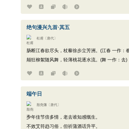
绝句漫兴九首·其五
杜甫
〔唐代〕
肠断江春欲尽头，杖藜徐步立芳洲。(江春 一作：春
颠狂柳絮随风舞，轻薄桃花逐水流。(舞 一作：去)
端午日
殷尧藩
〔唐代〕
少年佳节倍多情，老去谁知感慨生。
不效艾符趋习俗，但祈蒲酒话升平。