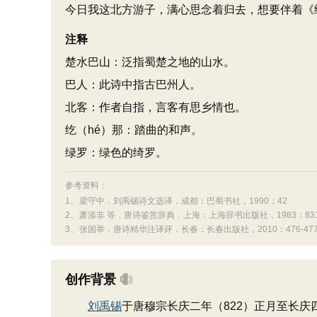
今日我这北方游子，满心思念着归去，想要伴着《
注释
楚水巴山：泛指蜀楚之地的山水。
巴人：此诗中指古巴州人。
北客：作者自指，言客有思乡情也。
纥（hé）那：踏曲的和声。
绿罗：绿色的绮罗。
参考资料：
1、
梁守中．刘禹锡诗文选译．成都：巴蜀书社，1990：42
2、
萧涤非 等．唐诗鉴赏辞典．上海：上海辞书出版社，1983：831-
3、
张国举．唐诗精华注译评．长春：长春出版社，2010：476-47
创作背景
刘禹锡
于唐穆宗长庆二年（822）正月至长庆