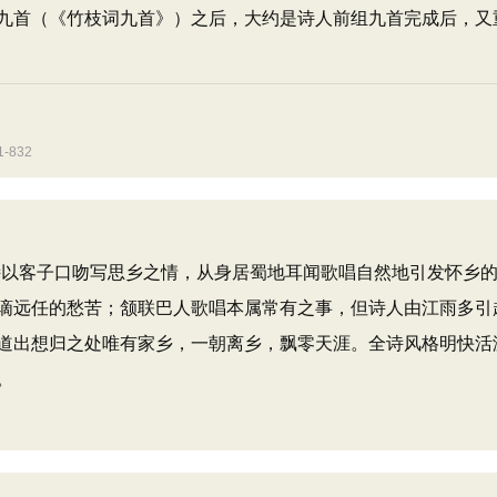
九首（《竹枝词九首》）之后，大约是诗人前组九首完成后，又
832
以客子口吻写思乡之情，从身居蜀地耳闻歌唱自然地引发怀乡
谪远任的愁苦；颔联巴人歌唱本属常有之事，但诗人由江雨多引
道出想归之处唯有家乡，一朝离乡，飘零天涯。全诗风格明快活
。