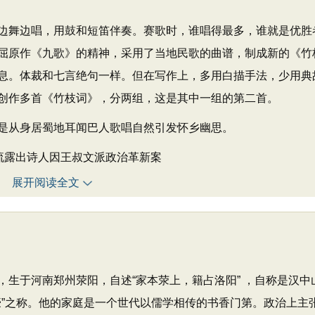
舞边唱，用鼓和短笛伴奏。赛歌时，谁唱得最多，谁就是优胜
屈原作《九歌》的精神，采用了当地民歌的曲谱，制成新的《竹
息。体裁和七言绝句一样。但在写作上，多用白描手法，少用典
创作多首《竹枝词》，分两组，这是其中一组的第二首。
从身居蜀地耳闻巴人歌唱自然引发怀乡幽思。
流露出诗人因王叔文派政治革新案
展开阅读全文
阳，生于河南郑州荥阳，自述“家本荥上，籍占洛阳” ，自称是汉中
豪”之称。他的家庭是一个世代以儒学相传的书香门第。政治上主