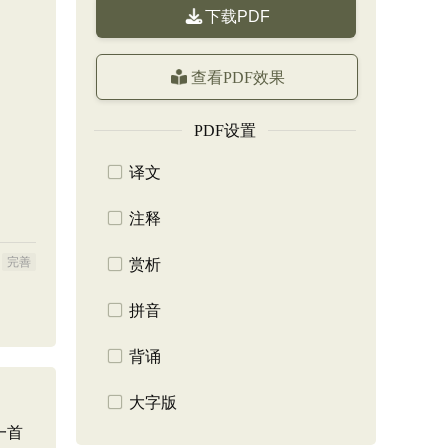
下载PDF
查看PDF效果
PDF设置
译文
注释
完善
赏析
拼音
背诵
大字版
一首