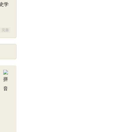
史学
完善