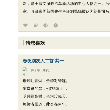
新，是王叔文派政治革新活动的中心人物之一。后
家、收藏家周新国先生考证刘禹锡被贬为朗州司马其
猜您喜欢
春夜别友人二首·其一
陈子昂
〔唐代〕
银烛吐青烟，金樽对绮筵。
离堂思琴瑟，别路绕山川。
明月隐高树，长河没晓天。
悠悠洛阳道，此会在何年。