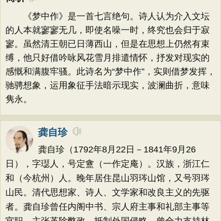
《梦中作》是一首七言绝句。诗人认为介入文坛
的人本就寥寥无几，即使名噪一时，终究也会归于寂
寥。虽然清王朝已日薄西山，但是在思想上仍然有束
缚，他只好借吟咏风花雪月排遣情怀，抒发对现实的
感慨和满腹牢骚。此诗名为“梦中作”，实则借梦发挥，
驰骋想象，运用象征手法暗示现实，波澜曲折，意味
隽永。
龚自珍
龚自珍（1792年8月22日－1841年9月26
日），字璱人，号定盦（一作定庵）。汉族，浙江仁
和（今杭州）人。晚年居住昆山羽琌山馆，又号羽琌
山民。清代思想家、诗人、文学家和改良主义的先驱
者。龚自珍曾任内阁中书、宗人府主事和礼部主事等