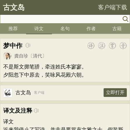
古文岛
客户端下载
推荐
诗文
名句
作者
古籍
梦中作
龚自珍
〔清代〕
不是斯文掷笔骄，牵连姓氏本寥寥。
夕阳忽下中原去，笑咏风花殿六朝。
古文岛
立即打开
客户端
译文及注释
译文
近来我停止了写诗，并非是要冒充文雅之士，假装斯