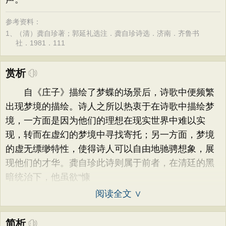
参考资料：
1、
（清）龚自珍著；郭延礼选注．龚自珍诗选．济南．齐鲁书
社．1981．111
赏析
自《庄子》描绘了梦蝶的场景后，诗歌中便频繁
出现梦境的描绘。诗人之所以热衷于在诗歌中描绘梦
境，一方面是因为他们的理想在现实世界中难以实
现，转而在虚幻的梦境中寻找寄托；另一方面，梦境
的虚无缥缈特性，使得诗人可以自由地驰骋想象，展
现他们的才华。龚自珍此诗则属于前者，在清廷的黑
暗统治下，他虽欲“慷
阅读全文 ∨
简析