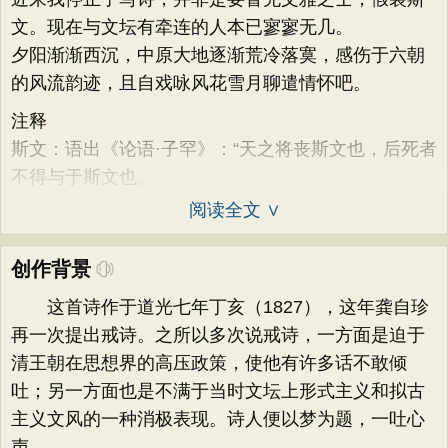
文。现在与文坛有牵连的人本已寥寥无几。
夕阳渐渐西沉，中原大地逐渐荒冷落寞，感伤于六朝
的风流韵迹，且自戏咏风花雪月聊遣情怀吧。
注释
斯文：语出《论语·子罕》：“天之将丧斯文也，后死者
不得与于斯文也。
阅读全文 ∨
创作背景
这首诗作于道光七年丁亥（1827），这年龚自珍
再一次提出戒诗。之所以多次说戒诗，一方面是迫于
清王朝在思想界的高压政策，使他有许多话不敢倾
吐；另一方面也是不满于当时文坛上形式主义和拟古
主义文风的一种消极表现。诗人便以梦为题，一吐心
声。