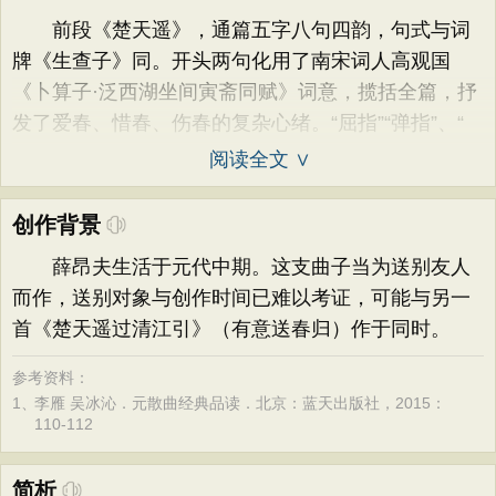
前段《楚天遥》，通篇五字八句四韵，句式与词
牌《生查子》同。开头两句化用了南宋词人高观国
《卜算子·泛西湖坐间寅斋同赋》词意，揽括全篇，抒
发了爱春、惜春、伤春的复杂心绪。“屈指”“弹指”、“
阅读全文 ∨
创作背景
薛昂夫生活于元代中期。这支曲子当为送别友人
而作，送别对象与创作时间已难以考证，可能与另一
首《楚天遥过清江引》（有意送春归）作于同时。
参考资料：
1、
李雁 吴冰沁．元散曲经典品读．北京：蓝天出版社，2015：
110-112
简析