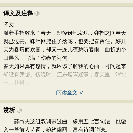
译文及注释
译文
掰着手指数来了春天，却惊讶地发现，弹指之间春天
就已过去。蛛丝网兜住了落花，也要把春留住。好几
天为春晴而欢喜，却又一连几夜愁听春雨。曲折的小
山屏风，写满了伤春的诗句。
春天如果真有感情，就应该了解我的心曲，可问起来
却没有凭据。傍晚时，江东烟霭迷濛；春天里，渭北
一片花树，
阅读全文 ∨
赏析
薛昂夫这组双调带过曲，多用五七言句法，也融
入一些前人诗词，婉约幽丽，富有诗词韵味。