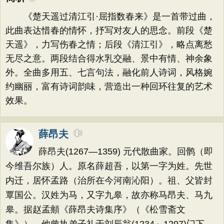
《楚天遥过清江引·屈指数春来》是一首带过曲，
此曲表达惜春的情怀，抒写对友人的思念。前段《楚
天遥》，力写伤春之情；后段《清江引》，略点离愁
无尽之意。两段结合得水乳交融、景中有情、神余象
外。全曲多用五、七言句法，融化前人诗词，风格婉
约幽丽，富有诗词韵味，营造出一种回环往复的艺术
效果。
薛昂夫
薛昂夫(1267—1359) 元代散曲家。回鹘（即
今维吾尔族）人。原名薛超吾，以第一字为姓。先世
内迁，居怀孟路（治所在今河南沁阳）。祖、父皆封
覃国公。汉姓为马，又字九皋，故亦称马昂夫、马九
皋。据赵孟頫《薛昂夫诗集序》（《松雪斋文