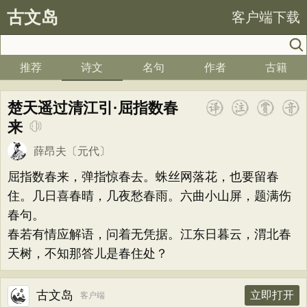
古文岛
客户端下载
推荐
诗文
名句
作者
古籍
楚天遥过清江引·屈指数春
来
薛昂夫
〔元代〕
屈指数春来，弹指惊春去。蛛丝网落花，也要留春
住。几日喜春晴，几夜愁春雨。六曲小山屏，题满伤
春句。
春若有情应解语，问着无凭据。江东日暮云，渭北春
天树，不知那答儿是春住处？
古文岛
立即打开
客户端