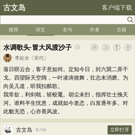
古文岛
客户端下载
推荐
诗文
名句
作者
古籍
水调歌头·冒大风渡沙子
李处全
〔宋代〕
落日暝云合，客子意如何。定知今日，封六巽二弄干
戈。四望际天空阔，一叶凌涛掀舞，壮志未消磨。为
向吴儿道，听我扣舷歌。
我常欲，利剑戟，斩蛟鼍。胡尘未扫，指挥壮士挽天
河。谁料半生忧患，成就如今老态，白发逐年多。对
此貌无恐，心亦畏风波。
古文岛
立即打开
客户端