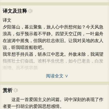
译文及注释
译文
夕阳落山，暮云聚集，旅人心中所想何如？今天风急
浪高，似乎预示着不平静。四望天空辽阔，一叶扁舟
在波涛中摇曳，但我的壮志依旧。让我对吴地的友人
说，听我唱首船歌吧。
我常想手持兵器，斩杀江中恶龙。外敌未除，我渴望
指挥壮士们奋战。谁料半生忧患，如今已老去，白发
渐增。虽不惧容颜
阅读全文 ∨
赏析
这是一首爱国主义的词篇。词中深刻的表现了作
者要一扫胡尘的爱国思想感情。