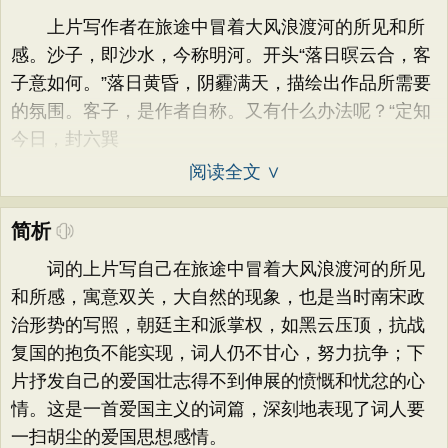
上片写作者在旅途中冒着大风浪渡河的所见和所
感。沙子，即沙水，今称明河。开头“落日暝云合，客
子意如何。”落日黄昏，阴霾满天，描绘出作品所需要
的氛围。客子，是作者自称。又有什么办法呢？“定知
今日，封六巽
阅读全文 ∨
简析
词的上片写自己在旅途中冒着大风浪渡河的所见
和所感，寓意双关，大自然的现象，也是当时南宋政
治形势的写照，朝廷主和派掌权，如黑云压顶，抗战
复国的抱负不能实现，词人仍不甘心，努力抗争；下
片抒发自己的爱国壮志得不到伸展的愤慨和忧忿的心
情。这是一首爱国主义的词篇，深刻地表现了词人要
一扫胡尘的爱国思想感情。