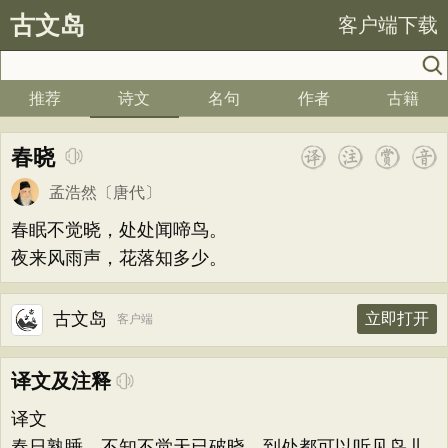
古文岛
客户端下载
推荐
诗文
名句
作者
古籍
春晓
孟浩然
〔唐代〕
春眠不觉晓，处处闻啼鸟。
夜来风雨声，花落知多少。
古文岛
立即打开
客户端
译文及注释
译文
春日熟睡，不知不觉天已破晓，到处都可以听见鸟儿