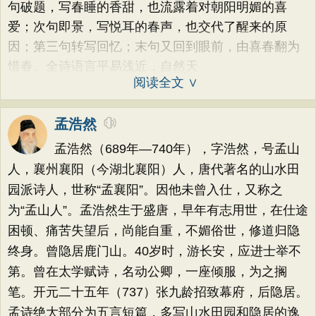
句破题，写春睡的香甜，也流露着对朝阳明媚的喜
爱；次句即景，写悦耳的春声，也交代了醒来的原
因；第三句转写回忆；末句又回到眼前，由喜春翻为
惜春。全诗语言平易浅近，自然天
阅读全文 ∨
孟浩然
孟浩然（689年—740年），字浩然，号孟山
人，襄州襄阳（今湖北襄阳）人，唐代著名的山水田
园派诗人，世称“孟襄阳”。因他未曾入仕，又称之
为“孟山人”。孟浩然生于盛唐，早年有志用世，在仕途
困顿、痛苦失望后，尚能自重，不媚俗世，修道归隐
终身。曾隐居鹿门山。40岁时，游长安，应进士举不
第。曾在太学赋诗，名动公卿，一座倾服，为之搁
笔。开元二十五年（737）张九龄招致幕府，后隐居。
孟诗绝大部分为五言短篇，多写山水田园和隐居的逸