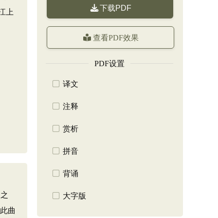
下载PDF
江上
查看PDF效果
PDF设置
译文
注释
赏析
拼音
背诵
国之
大字版
。此曲