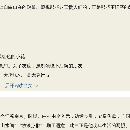
上自由自在的鸥鹭。藐视那些达官贵人们的，正是那些不识字的
浅红色的小花。
意思。为了友谊，虽刎颈也不后悔的朋友。
、无所顾忌、毫无算计技
展开阅读全文
（今江苏南京）时期。白朴由金入元，幼经丧乱，仓皇失母，亡
山水间”，“放浪形骸”，期于适意。此曲正是他晚年生活的写照