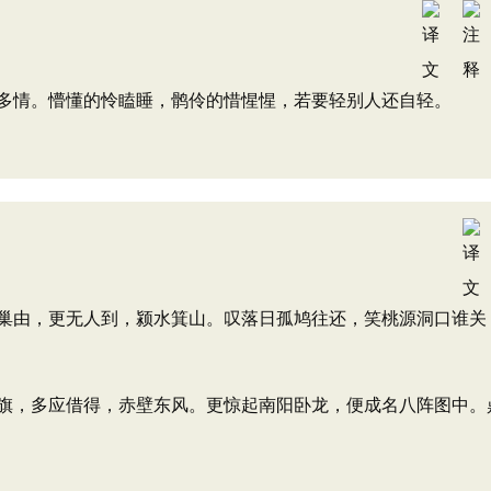
多情。懵懂的怜瞌睡，鹘伶的惜惺惺，若要轻别人还自轻。
巢由，更无人到，颍水箕山。叹落日孤鸠往还，笑桃源洞口谁关
旗，多应借得，赤壁东风。更惊起南阳卧龙，便成名八阵图中。