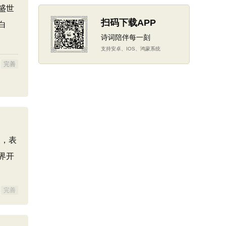
盛世
扫码下载APP
白
诗词陪伴每一刻
支持安卓、IOS、鸿蒙系统
完善
象，表
界开
完善