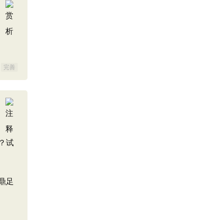
完善
？试
鼎足