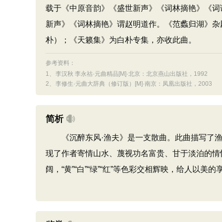
载于《中原音韵》《盛世新声》《词林摘艳》《词
新声》《词林摘艳》谓赵明道作。《范蠡归湖》杂
朴）；《天籁集》为白朴专集，亦收此曲。
参考资料：
1、
李汉秋 李永祜·元曲精品[M]·北京：北京燕山出版社，1992
2、
李修生·元曲大辞典（修订版）[M]·南京：凤凰出版社，2003
简析
《沉醉东风·渔夫》是一支散曲。此曲描写了渔
现了作者寄情山水、蔑视功名富贵、甘于淡泊的情
阔，“黄”“白”“绿”“红”等色彩交相辉映，给人以美的