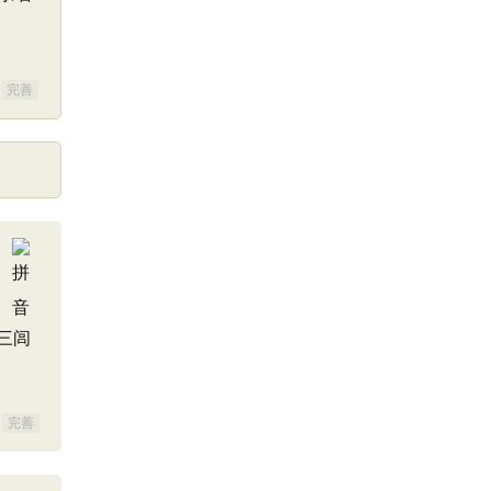
完善
三闾
完善