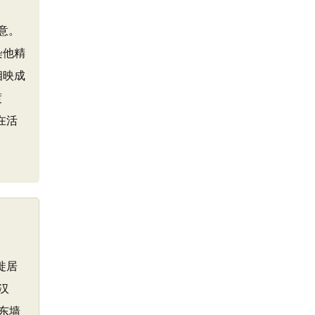
意。
染他精
相映成
渡
在活
徙居
汉
东墙