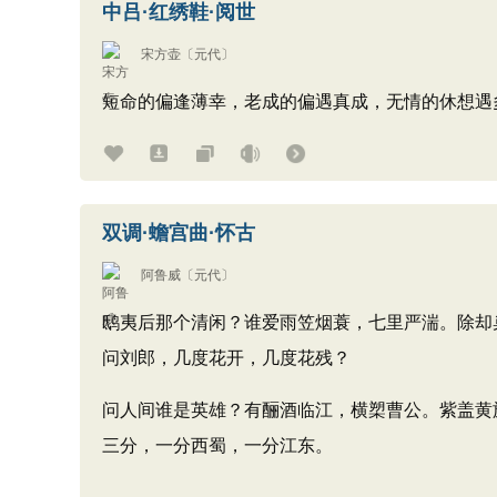
中吕·红绣鞋·阅世
宋方壶
〔元代〕
短命的偏逢薄幸，老成的偏遇真成，无情的休想遇
双调·蟾宫曲·怀古
阿鲁威
〔元代〕
鸱夷后那个清闲？谁爱雨笠烟蓑，七里严湍。除却
问刘郎，几度花开，几度花残？
问人间谁是英雄？有酾酒临江，横槊曹公。紫盖黄
三分，一分西蜀，一分江东。