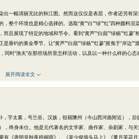
出一幅清丽无比的秋江图。然而这仅仅是表层，作者还另有深
整个环境也是精心选择的。选取“黄”“白”“绿”“红”四种颜料渲
且展现了特定的地域和节令。看到“黄芦”“白蘋”“绿杨”“红蓼”
钓的黄金季节。让“黄芦”“白蘋”“绿杨”“红蓼”摇曳于“岸边”“
的场所，同时“渔夫”在那些场所里怎样活动，以及以一种什么样的心态
展开阅读全文
改名朴，字太素，号兰谷。汉族，祖籍隩州（今山西河曲附近），后
），终身未仕。他是元代著名的文学家、曲作家、杂剧家，与关
要有《唐明皇秋夜梧桐雨》、《裴少俊墙头马上》《董月英花月