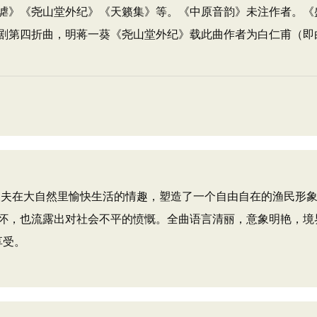
谑》《尧山堂外纪》《天籁集》等。《中原音韵》未注作者。《
剧第四折曲，明蒋一葵《尧山堂外纪》载此曲作者为白仁甫（即
夫在大自然里愉快生活的情趣，塑造了一个自由自在的渔民形
怀，也流露出对社会不平的愤慨。全曲语言清丽，意象明艳，境
享受。