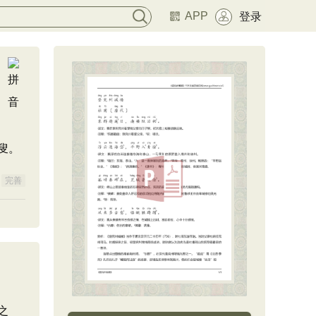
APP
登录
叟。
完善
之