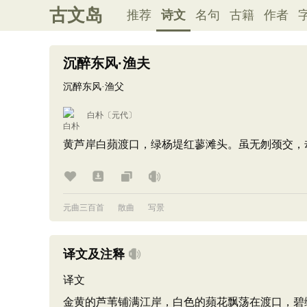
古文岛
推荐
诗文
名句
古籍
作者
沉醉东风·渔夫
沉醉东风·渔父
白朴
〔元代〕
黄芦岸白蘋渡口，绿杨堤红蓼滩头。虽无刎颈交，
元曲三百首
散曲
写景
译文及注释
译文
金黄的芦苇铺满江岸，白色的蘋花飘荡在渡口，碧