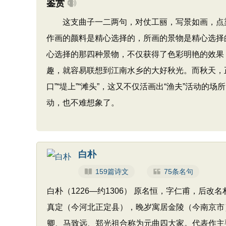
鉴赏
这支曲子一二两句，对仗工丽，写景如画，点染
作画的颜料是精心选择的，所画的景物是精心选择的，
心选择的那四种景物，不仅获得了色彩明艳的效果，而
趣，就容易联想到江南水乡的大好秋光。而秋天，正是垂
口”“堤上”“滩头”，这又不仅活画出“渔夫”活动
动，也不难想象了。
白朴
159篇诗文
75条名句
白朴（1226—约1306） 原名恒，字仁甫，后
真定（今河北正定县），晚岁寓居金陵（今南京市
卿、马致远、郑光祖合称为元曲四大家。代表作主