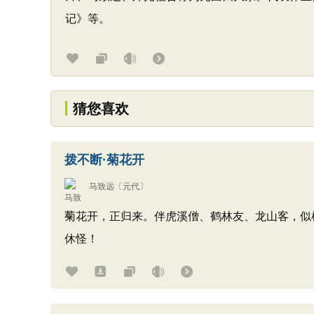
记》等。
猜您喜欢
拨不断·菊花开
马致远
〔元代〕
菊花开，正归来。伴虎溪僧、鹤林友、龙山客，似
休怪！