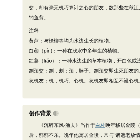
交，却有毫无机巧算计之心的朋友，数那些在秋江
钓鱼翁。
注释
黄芦：与绿柳等均为水边生长的植物。
白蘋（pín)：一种在浅水中多年生的植物。
红蓼（liǎo）：一种水边生的草本植物，开白色或
刎颈交：刎，割；颈，脖子。刎颈交即生死朋友的
忘机友：机，机巧、心机。忘机友即相互不设心机
创作背景
《沉醉东风·渔夫》当作于
白朴
晚年移居金陵
后，郁郁不乐。晚年他寓居金陵，常与“诸遗老放情