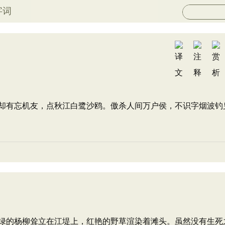
字词
却有忘机友，点秋江白鹭沙鸥。傲杀人间万户侯，不识字烟波钓
绿的杨柳耸立在江堤上，红艳的野草渲染着滩头。虽然没有生死