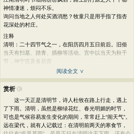
神情凄迷，烦闷不乐。
询问当地之人何处买酒消愁？牧童只是用手指了指杏
花深处的村庄。
注释
清明：二十四节气之一，在阳历四月五日前后。旧俗
当天有扫墓、踏青、插柳等活动。宫中以当天为秋千
节，坤宁宫及各后宫
阅读全文 ∨
赏析
这一天正是清明节，诗人杜牧在路上行走，遇上
了下雨。清明，虽然是柳绿花红、春光明媚的时节，
可也是气候容易发生变化的期间，常常赶上“闹天气”。
远在梁代，就有人记载过：在清明前两天的寒食节，
往往有“疾风甚雨”。若是正赶在清明这天下雨，还有个