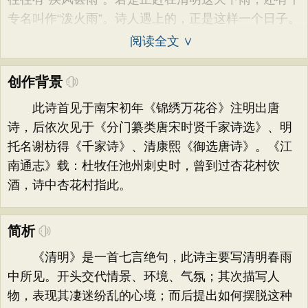
专名叫作“泼火雨”。诗人遇上的，正是这样一个日子。
阅读全文 ∨
创作背景
此诗首见于南宋初年《锦绣万花谷》注明出唐
诗，后依次见于《分门纂类唐宋时贤千家诗选》、明
托名谢枋得《千家诗》、清康熙《御选唐诗》。《江
南通志》载：杜牧任池州刺史时，曾到过杏花村饮
酒，诗中杏花村指此。
简析
《清明》是一首七言绝句，此诗主要写清明春雨
中所见。开头交代情景、环境、气氛；其次描写人
物，表现其凄迷纷乱的心境；而后提出如何摆脱这种