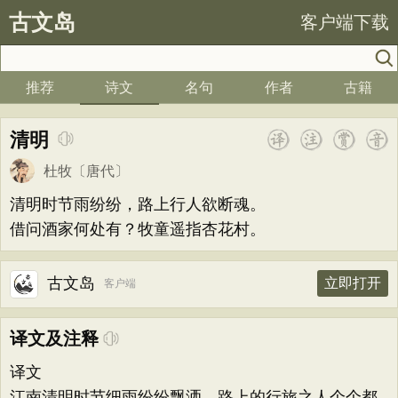
古文岛
客户端下载
推荐
诗文
名句
作者
古籍
清明
杜牧
〔唐代〕
清明时节雨纷纷，路上行人欲断魂。
借问酒家何处有？牧童遥指杏花村。
古文岛
立即打开
客户端
译文及注释
译文
江南清明时节细雨纷纷飘洒，路上的行旅之人个个都