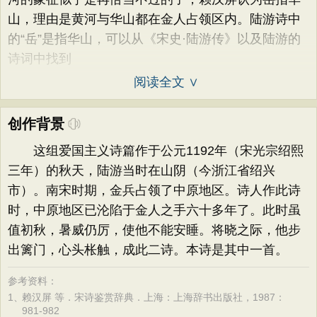
山，理由是黄河与华山都在金人占领区内。陆游诗中
的“岳”是指华山，可以从《宋史·陆游传》以及陆游的
诗词中找到
阅读全文 ∨
创作背景
这组爱国主义诗篇作于公元1192年（宋光宗绍熙
三年）的秋天，陆游当时在山阴（今浙江省绍兴
市）。南宋时期，金兵占领了中原地区。诗人作此诗
时，中原地区已沦陷于金人之手六十多年了。此时虽
值初秋，暑威仍厉，使他不能安睡。将晓之际，他步
出篱门，心头枨触，成此二诗。本诗是其中一首。
参考资料：
1、
赖汉屏 等．宋诗鉴赏辞典．上海：上海辞书出版社，1987：
981-982