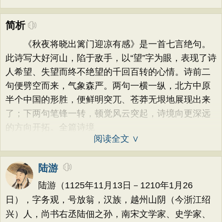
简析
《秋夜将晓出篱门迎凉有感》是一首七言绝句。
此诗写大好河山，陷于敌手，以“望”字为眼，表现了诗
人希望、失望而终不绝望的千回百转的心情。诗前二
句便劈空而来，气象森严。两句一横一纵，北方中原
半个中国的形胜，便鲜明突兀、苍莽无垠地展现出来
了；下两句笔锋一转，顿觉风云突起，诗境向更深远
的方向开拓。全篇诗境
阅读全文 ∨
陆游
陆游（1125年11月13日－1210年1月26
日），字务观，号放翁，汉族，越州山阴（今浙江绍
兴）人，尚书右丞陆佃之孙，南宋文学家、史学家、