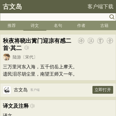
古文岛
客户端下载
推荐
诗文
名句
作者
古籍
秋夜将晓出篱门迎凉有感二
首·其二
陆游
〔宋代〕
三万里河东入海，五千仞岳上摩天。
遗民泪尽胡尘里，南望王师又一年。
古文岛
立即打开
客户端
译文及注释
译文