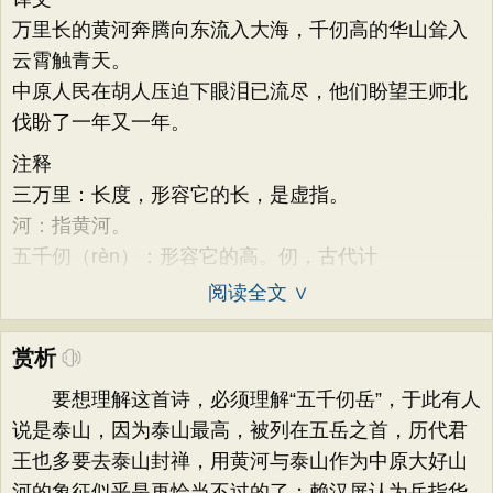
万里长的黄河奔腾向东流入大海，千仞高的华山耸入
云霄触青天。
中原人民在胡人压迫下眼泪已流尽，他们盼望王师北
伐盼了一年又一年。
注释
三万里：长度，形容它的长，是虚指。
河：指黄河。
五千仞（rèn）：形容它的高。仞，古代计
阅读全文 ∨
赏析
要想理解这首诗，必须理解“五千仞岳”，于此有人
说是泰山，因为泰山最高，被列在五岳之首，历代君
王也多要去泰山封禅，用黄河与泰山作为中原大好山
河的象征似乎是再恰当不过的了；赖汉屏认为岳指华