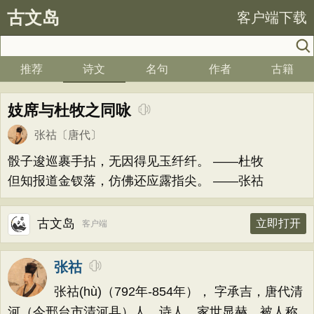
古文岛
客户端下载
推荐
诗文
名句
作者
古籍
妓席与杜牧之同咏
张祜
〔唐代〕
骰子逡巡裹手拈，无因得见玉纤纤。 ——杜牧
但知报道金钗落，仿佛还应露指尖。 ——张祜
古文岛
立即打开
客户端
张祜
张祜(hù)（792年-854年）， 字承吉，唐代清
河（今邢台市清河县）人，诗人。家世显赫，被人称