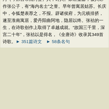
作张公子，有“海内名士”之誉。早年曾寓居姑苏。长庆
中，令狐楚表荐之，不报。辟诸侯府，为元稹排挤，
遂至淮南寓居，爱丹阳曲阿地，隐居以终。张祜的一
生，在诗歌创作上取得了卓越成就。“故国三千里，深
宫二十年”，张祜以是得名，《全唐诗》收录其349首
诗歌。
► 351篇诗文
► 58条名句