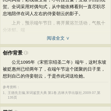
贺。全词采用对偶句式，从中能依稀看到一直尽职尽
忠地陪伴在词人左右的侍妾朝云的影子。
上片，预示端午节日，将开展浴兰活动，气氛十
分浓郁。端
阅读全文 ∨
创作背景
公元1095年（宋哲宗绍圣二年）端午，这时东坡
被贬惠州已经两年了，在端午节这个团聚的日子里，
想到自己的侍妾朝云，于是作此词送给她。
参考资料：
1、
王德先主编,宋词鉴赏大典 第1卷,吉林大学出版社,2009.07,第
135页