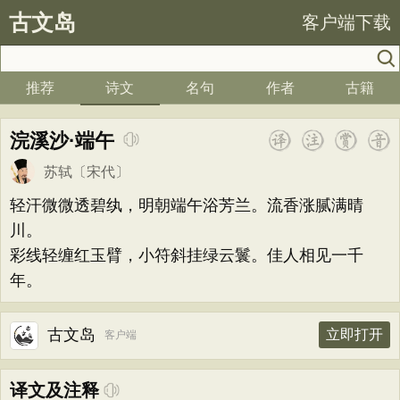
古文岛
客户端下载
推荐
诗文
名句
作者
古籍
浣溪沙·端午
苏轼
〔宋代〕
轻汗微微透碧纨，明朝端午浴芳兰。流香涨腻满晴
川。
彩线轻缠红玉臂，小符斜挂绿云鬟。佳人相见一千
年。
古文岛
立即打开
客户端
译文及注释