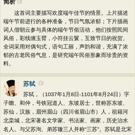
简析
这首词主要描写欢度端午佳节的情景。上片描述
端午节前进行的各种准备，节日气氛浓郁；下片描画
词人偕朝云参与具体的端午节俗活动，他们按照民间
风俗，彩线缠玉臂，小符挂云鬟，互致节日的祝贺。
全词采用对偶句式，语句工丽，声韵和谐，充满了浓
郁的古老民俗气息，是研究端午民俗形象而珍贵的资
料。
苏轼
苏轼，（1037年1月8日-1101年8月24日）字
子瞻、和仲，号铁冠道人、东坡居士，世称苏东坡、
苏仙，汉族，眉州眉山（四川省眉山市）人，祖籍河
北栾城，北宋著名文学家、书法家、画家，历史治水
名人。与父苏洵、弟苏辙三人并称“三苏”。苏轼是北宋