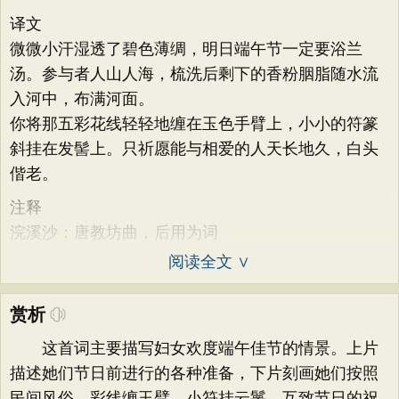
译文
微微小汗湿透了碧色薄绸，明日端午节一定要浴兰
汤。参与者人山人海，梳洗后剩下的香粉胭脂随水流
入河中，布满河面。
你将那五彩花线轻轻地缠在玉色手臂上，小小的符篆
斜挂在发髻上。只祈愿能与相爱的人天长地久，白头
偕老。
注释
浣溪沙：唐教坊曲，后用为词
阅读全文 ∨
赏析
这首词主要描写妇女欢度端午佳节的情景。上片
描述她们节日前进行的各种准备，下片刻画她们按照
民间风俗，彩线缠玉臂，小符挂云鬟，互致节日的祝