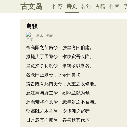
古文岛
推荐
诗文
名句
古籍
作者
离骚
屈原
〔先秦〕
帝高阳之苗裔兮，朕皇考曰伯庸。
摄提贞于孟陬兮，惟庚寅吾以降。
皇览揆余初度兮，肇锡余以嘉名。
名余曰正则兮，字余曰灵均。
纷吾既有此内美兮，又重之以修能。
扈江离与辟芷兮，纫秋兰以为佩。
汩余若将不及兮，恐年岁之不吾与。
朝搴阰之木兰兮，夕揽洲之宿莽。
日月忽其不淹兮，春与秋其代序。