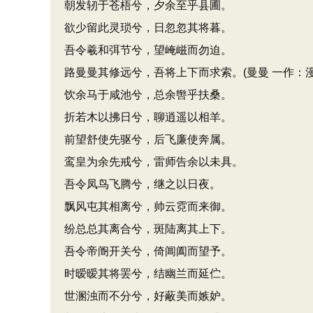
朝发轫于苍梧兮，夕余至乎县圃。
欲少留此灵琐兮，日忽忽其将暮。
吾令羲和弭节兮，望崦嵫而勿迫。
路曼曼其修远兮，吾将上下而求索。(曼曼 一作：漫
饮余马于咸池兮，总余辔乎扶桑。
折若木以拂日兮，聊逍遥以相羊。
前望舒使先驱兮，后飞廉使奔属。
鸾皇为余先戒兮，雷师告余以未具。
吾令凤鸟飞腾兮，继之以日夜。
飘风屯其相离兮，帅云霓而来御。
纷总总其离合兮，斑陆离其上下。
吾令帝阍开关兮，倚阊阖而望予。
时暧暧其将罢兮，结幽兰而延伫。
世溷浊而不分兮，好蔽美而嫉妒。