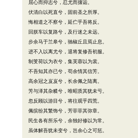
屈心而抑志兮，忍尤而攘诟。
伏清白以死直兮，固前圣之所厚。
悔相道之不察兮，延伫乎吾将反。
回朕车以复路兮，及行迷之未远。
步余马于兰皋兮，驰椒丘且焉止息。
进不入以离尤兮，退将复修吾初服。
制芰荷以为衣兮，集芙蓉以为裳。
不吾知其亦已兮，苟余情其信芳。
高余冠之岌岌兮，长余佩之陆离。
芳与泽其杂糅兮，唯昭质其犹未亏。
忽反顾以游目兮，将往观乎四荒。
佩缤纷其繁饰兮，芳菲菲其弥章。
民生各有所乐兮，余独好修以为常。
虽体解吾犹未变兮，岂余心之可惩。