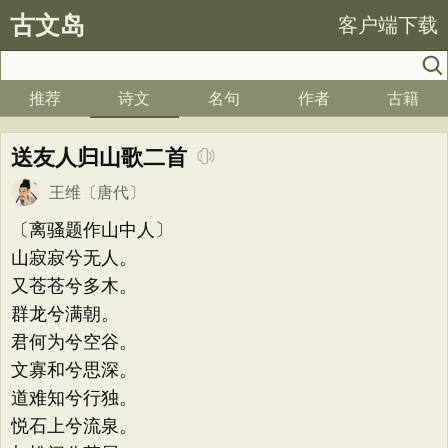
古文岛
客户端下载
推荐
诗文
名句
作者
古籍
送友人归山歌二首
王维
〔唐代〕
〔离骚题作山中人〕
山寂寂兮无人。
又苍苍兮多木。
群龙兮满朝。
君何为兮空谷。
文寡和兮思深。
道难知兮行独。
悦石上兮流泉。