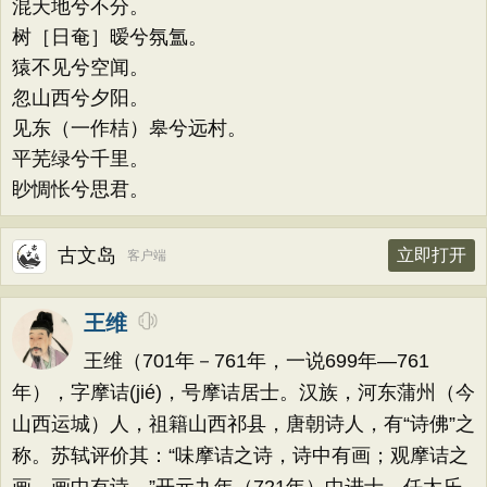
混天地兮不分。
树［日奄］暧兮氛氲。
猿不见兮空闻。
忽山西兮夕阳。
见东（一作桔）皋兮远村。
平芜绿兮千里。
眇惆怅兮思君。
古文岛
立即打开
客户端
王维
王维（701年－761年，一说699年—761
年），字摩诘(jié)，号摩诘居士。汉族，河东蒲州（今
山西运城）人，祖籍山西祁县，唐朝诗人，有“诗佛”之
称。苏轼评价其：“味摩诘之诗，诗中有画；观摩诘之