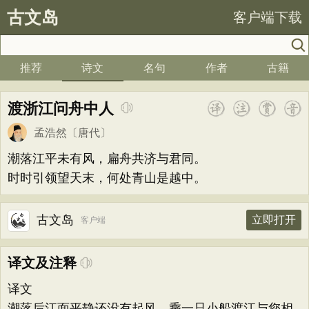
古文岛
客户端下载
推荐
诗文
名句
作者
古籍
渡浙江问舟中人
孟浩然
〔唐代〕
潮落江平未有风，扁舟共济与君同。
时时引领望天末，何处青山是越中。
古文岛
立即打开
客户端
译文及注释
译文
潮落后江面平静还没有起风，乘一只小船渡江与您相