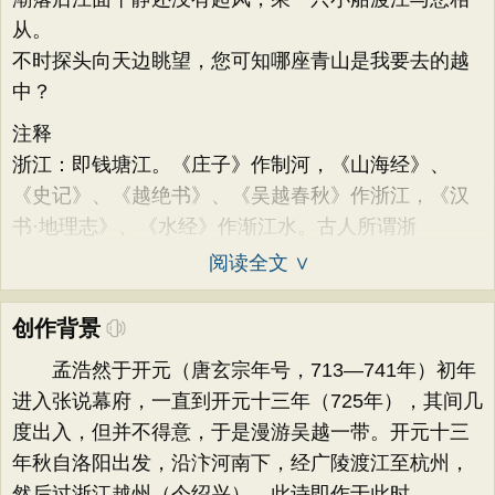
从。
不时探头向天边眺望，您可知哪座青山是我要去的越
中？
注释
浙江：即钱塘江。《庄子》作制河，《山海经》、
《史记》、《越绝书》、《吴越春秋》作浙江，《汉
书·地理志》、《水经》作渐江水。古人所谓浙
阅读全文 ∨
创作背景
孟浩然于开元（唐玄宗年号，713—741年）初年
进入张说幕府，一直到开元十三年（725年），其间几
度出入，但并不得意，于是漫游吴越一带。开元十三
年秋自洛阳出发，沿汴河南下，经广陵渡江至杭州，
然后过浙江越州（今绍兴）。此诗即作于此时。