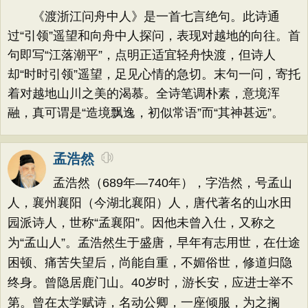
《渡浙江问舟中人》是一首七言绝句。此诗通
过“引领”遥望和向舟中人探问，表现对越地的向往。首
句即写“江落潮平”，点明正适宜轻舟快渡，但诗人
却“时时引领”遥望，足见心情的急切。末句一问，寄托
着对越地山川之美的渴慕。全诗笔调朴素，意境浑
融，真可谓是“造境飘逸，初似常语”而“其神甚远”。
孟浩然
孟浩然（689年—740年），字浩然，号孟山
人，襄州襄阳（今湖北襄阳）人，唐代著名的山水田
园派诗人，世称“孟襄阳”。因他未曾入仕，又称之
为“孟山人”。孟浩然生于盛唐，早年有志用世，在仕途
困顿、痛苦失望后，尚能自重，不媚俗世，修道归隐
终身。曾隐居鹿门山。40岁时，游长安，应进士举不
第。曾在太学赋诗，名动公卿，一座倾服，为之搁