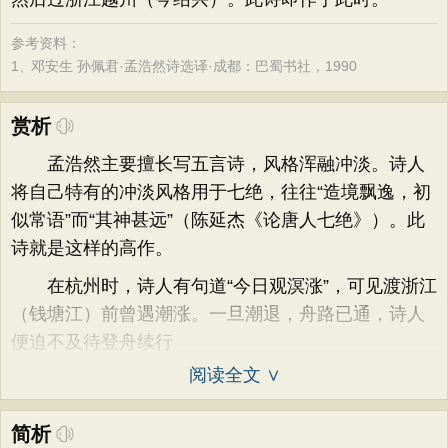
参考资料：
1、
邓安生 孙佩君·孟浩然诗选译·成都：巴蜀书社，1990
赏析
孟浩然主要擅长写五言诗，风格浑融冲淡。诗人
将自己特有的冲淡风格用于七绝，往往“造境飘逸，初
似常语”而“其神甚远”（陈延杰《论唐人七绝》）。此
诗就是这样的高作。
在杭州时，诗人有句道“今日观溟涨”，可见渡浙江
（钱塘江）前曾遇潮涨。一旦潮退，舟路已通，诗人
便迫不及待登舟续行
阅读全文 ∨
简析