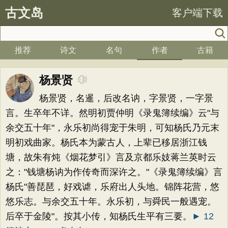
古文岛
客户端下载
推荐
诗文
名句
作者
古籍
杨景贤
杨景贤，名暹，后改名讷，字景贤，一字景
言。生卒年不详。然明初贾仲明《录鬼簿续编》云"与
余交五十年"，永乐初尚得宠于朱明，可知杨氏乃元末
明初戏曲家。杨氏本为蒙古人，上辈已移居浙江钱
塘，故朱有炖《烟花梦引》言及京都乐妓蒋兰英时云
之："钱塘杨讷为作传奇而深许之。"《录鬼簿续编》言
杨氏"善琵琶，好戏谑，乐府出人头地。锦阵花营，悠
悠乐志。与余交五十年。永乐初，与舜民一般遇宠。
后卒于金陵"。按其小传，知杨氏生平有三要。
► 12