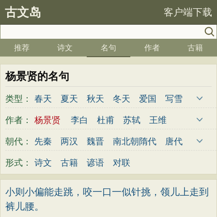
古文岛
客户端下载
推荐
诗文
名句
作者
古籍
杨景贤的名句
类型：
春天
夏天
秋天
冬天
爱国
写雪
思念
爱情
思乡
离别
月亮
梅花
作者：
杨景贤
李白
杜甫
苏轼
王维
励志
荷花
写雨
友情
感恩
写风
杜牧
陆游
李煜
元稹
韩愈
岑参
朝代：
先秦
两汉
魏晋
南北朝
隋代
唐代
西湖
读书
菊花
长江
黄河
竹子
齐己
贾岛
柳永
曹操
李贺
曹植
五代
宋代
金朝
元代
明代
清代
形式：
诗文
古籍
谚语
对联
哲理
泰山
边塞
柳树
写鸟
桃花
张籍
孟郊
皎然
许浑
罗隐
贯休
老师
母亲
伤感
田园
写云
庐山
韦庄
屈原
王勃
张祜
王建
晏殊
小则小偏能走跳，咬一口一似针挑，领儿上走到
山水
星星
荀子
孟子
论语
墨子
裤儿腰。
岳飞
姚合
卢纶
秦观
钱起
朱熹