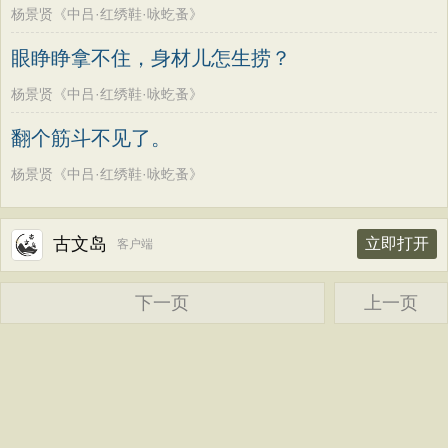
老子
史记
中庸
礼记
尚书
晋书
杨景贤《中吕·红绣鞋·咏虼蚤》
韩偓
高适
方干
李峤
赵嘏
贺铸
左传
论衡
管子
说苑
列子
国语
郑谷
郑燮
张说
张炎
白居易
眼睁睁拿不住，身材儿怎生捞？
节日
春节
元宵节
寒食节
清明节
辛弃疾
李清照
刘禹锡
李商隐
杨景贤《中吕·红绣鞋·咏虼蚤》
端午节
七夕节
中秋节
重阳节
陶渊明
孟浩然
柳宗元
王安石
翻个筋斗不见了。
韩非子
罗织经
菜根谭
红楼梦
欧阳修
韦应物
温庭筠
刘长卿
杨景贤《中吕·红绣鞋·咏虼蚤》
弟子规
战国策
后汉书
淮南子
王昌龄
杨万里
诸葛亮
范仲淹
商君书
水浒传
西游记
陆龟蒙
晏几道
周邦彦
杜荀鹤
古文岛
立即打开
客户端
格言联璧
围炉夜话
增广贤文
吴文英
马致远
皮日休
左丘明
吕氏春秋
文心雕龙
醒世恒言
下一页
上一页
张九龄
权德舆
黄庭坚
司马迁
警世通言
幼学琼林
小窗幽记
皇甫冉
卓文君
文天祥
刘辰翁
三国演义
贞观政要
陈子昂
纳兰性德