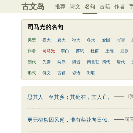
古文岛
推荐
诗文
名句
古籍
作者
司马光的名句
类型：
春天
夏天
秋天
冬天
爱国
写雪
友情
感恩
写风
西湖
读书
菊花
作者：
司马光
李白
苏轼
杜甫
王维
屈原
老师
母亲
伤感
田园
写云
庐山
秦观
曹植
高适
王勃
岳飞
朱熹
朝代：
先秦
两汉
魏晋
南北朝
隋代
唐代
左传
荀子
礼记
尚书
汉书
墨子
曹丕
鲍照
张岱
李益
苏洵
贾岛
形式：
诗文
古籍
谚语
对联
端午节
七夕节
中秋节
重阳节
菜根谭
李商隐
陶渊明
孟浩然
刘禹锡
诸葛亮
后汉书
商君书
增广贤文
资治通鉴
孙
温庭筠
谢灵运
文天祥
柳宗元
曾国藩
吕氏春秋
幼学琼林
警世通言
范成大
卢照邻
陈子昂
周邦彦
张九龄
——
《
思其人，至其乡；其处在，其人亡。
司马相如
——
司
更无柳絮因风起，惟有葵花向日倾。