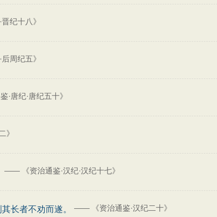
·晋纪十八》
·后周纪五》
鉴·唐纪·唐纪五十》
二》
——
《资治通鉴·汉纪·汉纪十七》
。
——
《资治通鉴·汉纪二十》
则其长者不劝而遂。