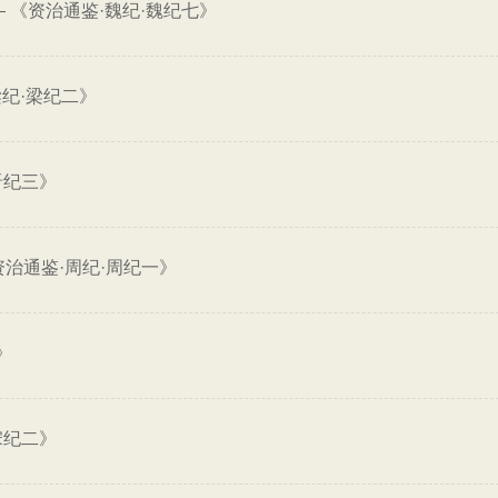
—
《资治通鉴·魏纪·魏纪七》
梁纪·梁纪二》
晋纪三》
资治通鉴·周纪·周纪一》
》
宋纪二》