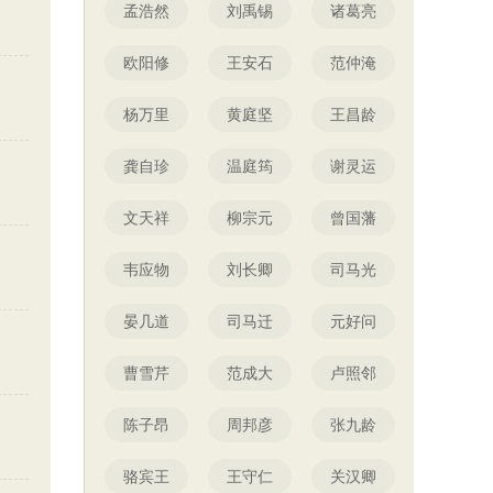
孟浩然
刘禹锡
诸葛亮
欧阳修
王安石
范仲淹
杨万里
黄庭坚
王昌龄
龚自珍
温庭筠
谢灵运
文天祥
柳宗元
曾国藩
韦应物
刘长卿
司马光
晏几道
司马迁
元好问
曹雪芹
范成大
卢照邻
陈子昂
周邦彦
张九龄
骆宾王
王守仁
关汉卿