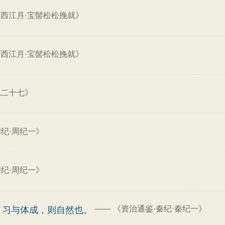
西江月·宝髻松松挽就》
西江月·宝髻松松挽就》
纪二十七》
周纪·周纪一》
周纪·周纪一》
——
《资治通鉴·秦纪·秦纪一》
；习与体成，则自然也。