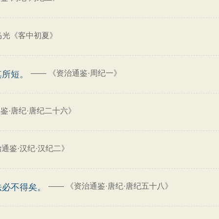
马光《客中初夏》
——
《资治通鉴·周纪一》
其所短。
鉴·唐纪·唐纪二十六》
通鉴·汉纪·汉纪二》
——
《资治通鉴·唐纪·唐纪五十八》
法必不得矣。