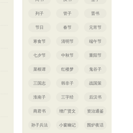
列子
管子
晋书
节日
春节
元宵节
寒食节
清明节
端午节
七夕节
中秋节
重阳节
菜根谭
红楼梦
鬼谷子
三国志
韩非子
战国策
淮南子
三字经
后汉书
商君书
增广贤文
资治通鉴
孙子兵法
小窗幽记
围炉夜话