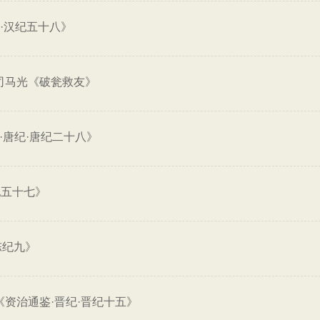
·汉纪五十八》
司马光《破瓮救友》
·唐纪·唐纪二十八》
纪五十七》
陈纪九》
《资治通鉴·晋纪·晋纪十五》