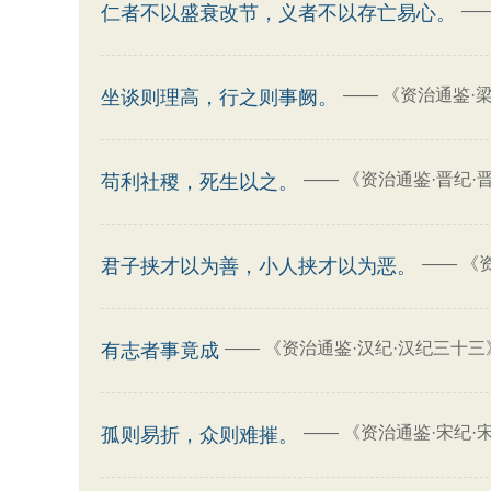
—
仁者不以盛衰改节，义者不以存亡易心。
——
《资治通鉴·
坐谈则理高，行之则事阙。
——
《资治通鉴·晋纪·
苟利社稷，死生以之。
——
《
君子挟才以为善，小人挟才以为恶。
——
《资治通鉴·汉纪·汉纪三十三
有志者事竟成
——
《资治通鉴·宋纪·
孤则易折，众则难摧。