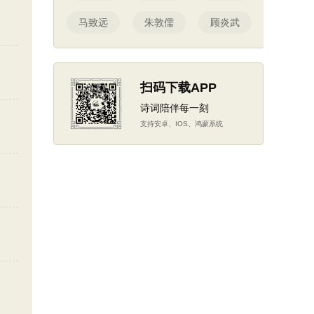
马致远
朱敦儒
顾炎武
扫码下载APP
诗词陪伴每一刻
支持安卓、IOS、鸿蒙系统