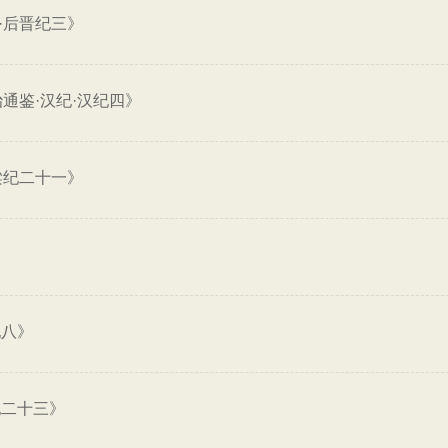
·后晋纪三》
通鉴·汉纪·汉纪四》
梁纪二十一》
纪八》
纪二十三》