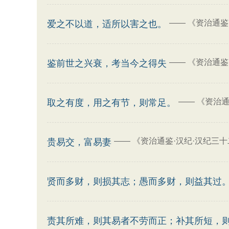
——
《资治通鉴
爱之不以道，适所以害之也。
——
《资治通鉴
鉴前世之兴衰，考当今之得失
——
《资治通
取之有度，用之有节，则常足。
——
《资治通鉴·汉纪·汉纪三十
贵易交，富易妻
贤而多财，则损其志；愚而多财，则益其过
责其所难，则其易者不劳而正；补其所短，