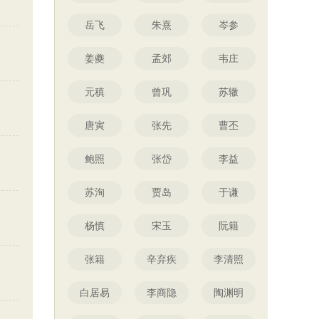
岳飞
朱熹
岑参
姜夔
孟郊
韦庄
元稹
曾巩
苏辙
唐寅
张先
曹丕
鲍照
张岱
李益
苏洵
贾岛
于谦
杨慎
宋玉
阮籍
张籍
辛弃疾
李清照
白居易
李商隐
陶渊明