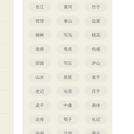
长江
黄河
竹子
哲理
泰山
边塞
柳树
写鸟
桃花
老师
母亲
伤感
田园
写云
庐山
山水
星星
老子
史记
论语
庄子
孟子
中庸
易传
左传
荀子
礼记
尚书
汉书
墨子