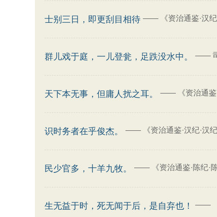
——
《资治通鉴·汉纪
士别三日，即更刮目相待
——
群儿戏于庭，一儿登瓮，足跌没水中。
——
《资治通鉴
天下本无事，但庸人扰之耳。
——
《资治通鉴·汉纪·汉
识时务者在乎俊杰。
——
《资治通鉴·陈纪·
民少官多，十羊九牧。
——
生无益于时，死无闻于后，是自弃也！