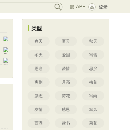
APP
登录
类型
春天
夏天
秋天
冬天
爱国
写雪
思念
爱情
思乡
离别
月亮
梅花
励志
荷花
写雨
友情
感恩
写风
西湖
读书
菊花