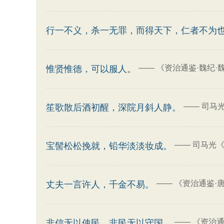
行一不义，杀一无罪，而得天下，仁者不为
——
《资治通鉴·魏纪·
惟贤惟德，可以服人。
——
司马
笙歌散后酒初醒，深院月斜人静。
——
司马光《
宝髻松松挽就，铅华淡淡妆成。
——
《资治通鉴·
丈夫一言许人，千金不易。
——
《资治通
非信无以使民，非民无以守国。