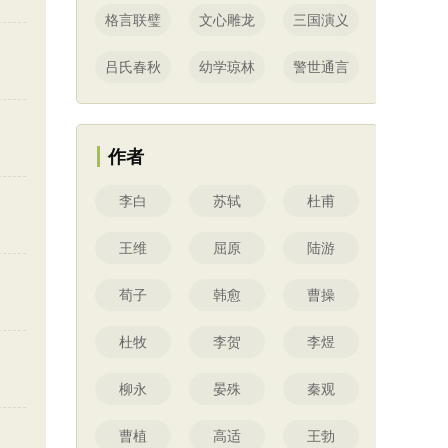
格言联璧
文心雕龙
三国演义
吕氏春秋
幼学琼林
警世通言
作者
李白
苏轼
杜甫
王维
屈原
陆游
荀子
韩愈
曹操
杜牧
李贺
李煜
柳永
晏殊
秦观
曹植
高适
王勃