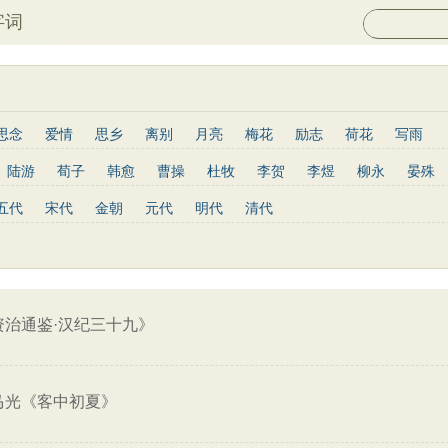
字词
思念
爱情
思乡
离别
月亮
梅花
励志
荷花
写雨
长江
黄河
竹子
哲理
泰山
边塞
柳树
写鸟
桃花
陆游
荀子
韩愈
曹操
杜牧
李贺
李煜
柳永
晏殊
山水
星星
老子
史记
论语
庄子
孟子
中庸
易传
岑参
姜夔
孟郊
韦庄
元稹
曾巩
苏辙
唐寅
张先
五代
宋代
金朝
元代
明代
清代
列子
管子
晋书
节日
春节
元宵节
寒食节
清明节
于谦
杨慎
宋玉
阮籍
张籍
辛弃疾
李清照
白居易
红楼梦
鬼谷子
三国志
韩非子
战国策
淮南子
三字经
欧阳修
王安石
范仲淹
杨万里
黄庭坚
王昌龄
龚自珍
子兵法
小窗幽记
围炉夜话
格言联璧
文心雕龙
三国演义
韦应物
刘长卿
司马光
晏几道
司马迁
元好问
曹雪芹
骆宾王
王守仁
关汉卿
马致远
朱敦儒
顾炎武
纳兰性德
资治通鉴·汉纪三十九》
马光《客中初夏》