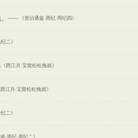
——
《资治通鉴·周纪·周纪四》
也。
魏纪二》
光《西江月·宝髻松松挽就》
西江月·宝髻松松挽就》
唐纪二》
鉴·周纪·周纪二》