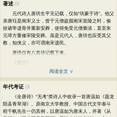
著述
元代诗人唐珙生平无记载，仅知“珙豪于诗”。他父
亲唐珏是南宋义士，曾于元僧盗掘南宋皇陵之时，偷
拾诸帝遗骨并重新安葬，使得免受元僧亵渎，直至朱
元璋方重修宋陵安葬。虽是元代人，唐珙也应受其父
教，知侠义，亦可谓南宋遗民。
唐珙仅有八首诗记载下来。
《墨兰》，
阅读全文 ∨
年代考证
《全唐诗》“无考”类诗人中收录一首唐温如《题龙
阳县青草湖》。原南京大学教授、中国古代文学泰斗
程千帆先生一仍其例，以唐温如为唐末人，并著《从