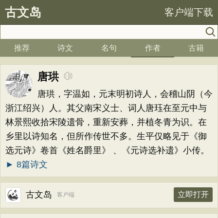
古文岛
客户端下载
推荐
诗文
名句
作者
古籍
唐珙
唐珙，字温如，元末明初诗人，会稽山阴（今
浙江绍兴）人。其父南宋义士、词人唐珏在至元中与
林景熙收拾宋陵遗骨，重新安葬，并植冬青为识。在
乡里以诗知名，但所作传世不多。生平仅略见于《御
选元诗》卷首《姓名爵里》 、《元诗选补遗》小传。
► 8篇诗文
古文岛
立即打开
客户端