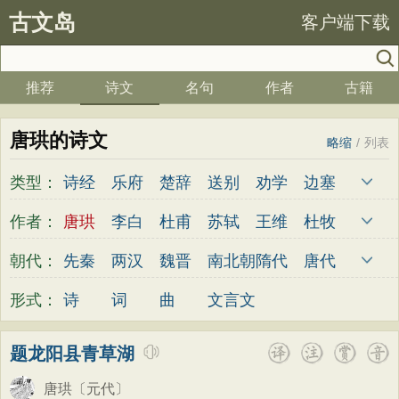
古文岛
客户端下载
推荐
诗文
名句
作者
古籍
唐珙的诗文
略缩
/
列表
类型：
诗经
乐府
楚辞
送别
劝学
边塞
儿童
春天
夏天
秋天
冬天
悲愤
作者：
唐珙
李白
杜甫
苏轼
王维
杜牧
悼亡
咏怀
爱国
思乡
咏物
爱情
陆游
李煜
元稹
韩愈
岑参
齐己
朝代：
先秦
两汉
魏晋
南北朝
隋代
唐代
田园
民歌
民谣
山水
怀古
咏史
贾岛
柳永
曹操
李贺
曹植
张籍
五代
宋代
金朝
元代
明代
清代
形式：
诗
词
曲
文言文
散文
闺怨
抒情
赞美
咏柳
读书
孟郊
皎然
许浑
罗隐
贯休
韦庄
秋思
哲理
离别
梅花
叙事
写雪
屈原
王勃
张祜
王建
晏殊
岳飞
题龙阳县青草湖
写景
月亮
长诗
励志
战争
荷花
姚合
卢纶
秦观
钱起
朱熹
韩偓
唐珙
〔元代〕