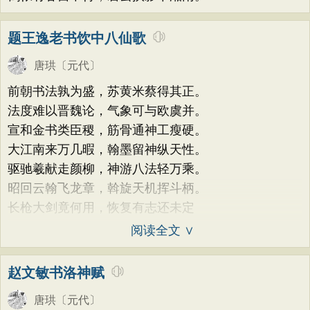
题王逸老书饮中八仙歌
唐珙
〔元代〕
前朝书法孰为盛，苏黄米蔡得其正。
法度难以晋魏论，气象可与欧虞并。
宣和金书类臣稷，筋骨通神工瘦硬。
大江南来万几暇，翰墨留神纵天性。
驱驰羲献走颜柳，神游八法轻万乘。
昭回云翰飞龙章，斡旋天机挥斗柄。
长枪大剑竟何用，恢复有志还未定
阅读全文 ∨
赵文敏书洛神赋
唐珙
〔元代〕