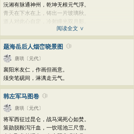
沅湘有脉通神州，乾坤无根元气浮。
青天在下水在上，铸出一片玻璃秋。
道人对此心自定，冷射瞳光双月影。
阅读全文 ∨
题海岳后人烟峦晓景图
唐珙
〔元代〕
襄阳米友仁，作画但画意。
须臾笔砚间，淋漓走元气。
韩左军马图卷
唐珙
〔元代〕
将军西征过昆仑，战马渴死心如焚。
策勋脱鞍泻汗血，一饮瑶池三尺雪。