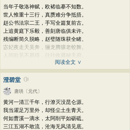
当年子敬洛神赋，欧褚临摹不知数。
世人惟重十三行，真赝难分争抵捂。
赵公书法宗二王，手写全篇复前古。
上追黄庭下乐毅，善刻唐临俱未许。
残编断简久脱略，赵璧随珠获全睹。
宓妃夜走天吴奔，骊龙腾骧老蛟舞。
人间欲见不易得，往往收藏秘天府。
阅读全文 ∨
澄碧堂
唐珙
〔元代〕
黄河一清三千年，行潦灭没昆仑源。
我当濯足万里外，却怪尘土生青天。
何如曹溪一滴水，太阿削平如砺砥。
三江五湖不敢流，沧海无风清见底。