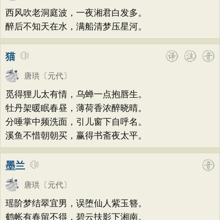
题画
感恩
动物
散曲
感怀
饮酒
高适
方干
李峤
赵嘏
贺铸
郑谷
西风吹老洞庭波，一夜湘君白发多。
落花
桃花
写雨
青春
写山
劝学
郑燮
张说
张炎
白居易
辛弃疾
醉后不知天在水，满船清梦压星河。
论诗
游仙
节日
春节
元宵节
李清照
刘禹锡
李商隐
陶渊明
猫
寒食节
清明节
端午节
七夕节
孟浩然
柳宗元
王安石
欧阳修
中秋节
重阳节
托物言志
唐珙
〔元代〕
韦应物
温庭筠
刘长卿
王昌龄
古文观止
宋词精选
小学古诗
觅得狸儿太有情，乌蝉一点抱唇生。
杨万里
诸葛亮
范仲淹
陆龟蒙
牡丹架暖眠春昼，薄荷香浓醉晓晴。
初中古诗
高中古诗
小学文言文
晏几道
周邦彦
杜荀鹤
吴文英
分唾掌中频洗面，引儿窗下自呼名。
初中文言文
高中文言文
唐诗三百首
马致远
皮日休
左丘明
张九龄
溪鱼不惜朝朝买，赢得书斋夜太平。
古诗三百首
宋词三百首
古诗十九首
权德舆
黄庭坚
司马迁
皇甫冉
墨兰
卓文君
文天祥
刘辰翁
陈子昂
纳兰性德
唐珙
〔元代〕
瑶阶梦结翠宜男，误堕仙人紫玉簪。
鹤帐有春留不得，碧云扶影下湘南。