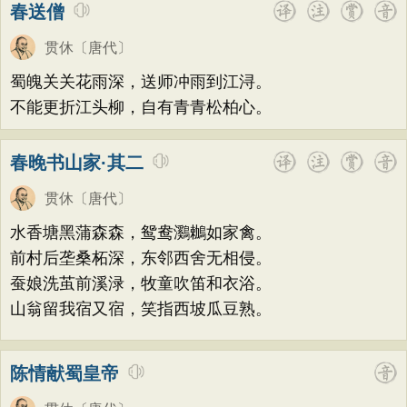
春送僧
贯休
〔唐代〕
蜀魄关关花雨深，送师冲雨到江浔。
不能更折江头柳，自有青青松柏心。
春晚书山家·其二
贯休
〔唐代〕
水香塘黑蒲森森，鸳鸯鸂鶒如家禽。
前村后垄桑柘深，东邻西舍无相侵。
蚕娘洗茧前溪渌，牧童吹笛和衣浴。
山翁留我宿又宿，笑指西坡瓜豆熟。
陈情献蜀皇帝