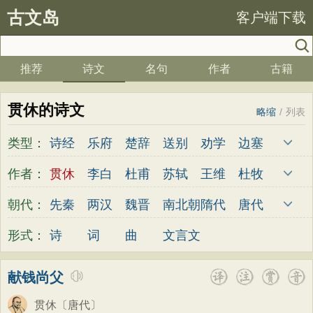
古文岛
客户端下载
推荐
诗文
名句
作者
古籍
贯休的诗文
略缩
/
列表
类型：
诗经
乐府
楚辞
送别
劝学
边塞
儿童
春天
夏天
秋天
冬天
悲愤
作者：
贯休
李白
杜甫
苏轼
王维
杜牧
悼亡
咏怀
爱国
思乡
咏物
爱情
陆游
李煜
元稹
韩愈
岑参
齐己
朝代：
先秦
两汉
魏晋
南北朝
隋代
唐代
田园
民歌
民谣
山水
怀古
咏史
贾岛
柳永
曹操
李贺
曹植
张籍
五代
宋代
金朝
元代
明代
清代
形式：
诗
词
曲
文言文
散文
闺怨
抒情
赞美
咏柳
读书
孟郊
皎然
许浑
罗隐
贯休
韦庄
秋思
哲理
离别
梅花
叙事
写雪
屈原
王勃
张祜
王建
晏殊
岳飞
献钱尚父
写景
月亮
长诗
励志
战争
荷花
姚合
卢纶
秦观
钱起
朱熹
韩偓
贯休
〔唐代〕