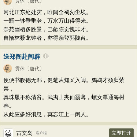
贯休
〔唐代〕
河北江东处处灾，唯闻全蜀勿尘埃。
一瓶一钵垂垂老，万水万山得得来。
奈苑幽栖多胜景，巴歈陈贡愧非才。
自惭林薮龙钟者，亦得亲登郭隗台。
送郑阁赴闽辟
贯休
〔唐代〕
便便书腹德无邻，健笔从知又入闽。鹦鹉才须归紫
禁，
真珠履不称清贫。武夷山夹仙霞薄，螺女潭通海树
春。
从此应多好消息，莫忘江上一闲人。
古文岛
立即打开
客户端