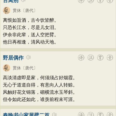
古离别
贯休
〔唐代〕
离恨如旨酒，古今饮皆醉。
只恐长江水，尽是儿女泪。
伊余非此辈，送人空把臂。
他日再相逢，清风动天地。
野居偶作
贯休
〔唐代〕
高淡清虚即是家，何须须占好烟霞。
无心于道道自得，有意向人人转赊。
风触好花文锦落，砌横流水玉琴斜。
但令如此还如此，谁羡前程未可涯。
春晚书山家屋壁二首