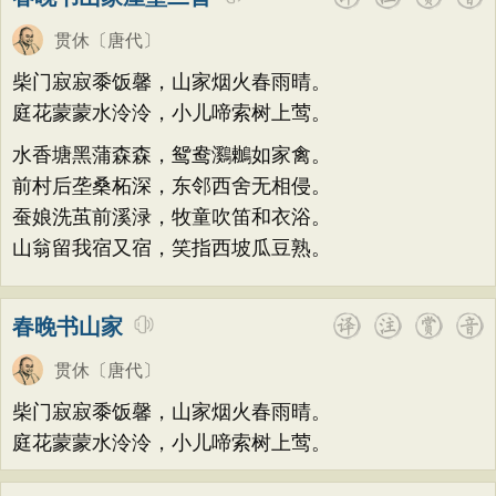
贯休
〔唐代〕
柴门寂寂黍饭馨，山家烟火春雨晴。
庭花蒙蒙水泠泠，小儿啼索树上莺。
水香塘黑蒲森森，鸳鸯鸂鶒如家禽。
前村后垄桑柘深，东邻西舍无相侵。
蚕娘洗茧前溪渌，牧童吹笛和衣浴。
山翁留我宿又宿，笑指西坡瓜豆熟。
春晚书山家
贯休
〔唐代〕
柴门寂寂黍饭馨，山家烟火春雨晴。
庭花蒙蒙水泠泠，小儿啼索树上莺。