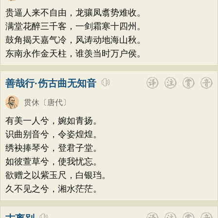
题画
感恩
动物
散曲
感怀
饮酒
高适
方干
李峤
赵嘏
贺铸
郑谷
贵逼人来不自由，龙骧凤翥势难收。
落花
桃花
写雨
青春
写山
劝学
郑燮
张说
张炎
白居易
辛弃疾
满堂花醉三千客，一剑霜寒十四州。
论诗
游仙
节日
春节
元宵节
鼓角揭天嘉气冷，风涛动地海山秋。
李清照
刘禹锡
李商隐
陶渊明
东南永作金天柱，谁羡当时万户侯。
寒食节
清明节
端午节
七夕节
孟浩然
柳宗元
王安石
欧阳修
中秋节
重阳节
托物言志
韦应物
温庭筠
刘长卿
王昌龄
善哉行·伤古曲无知音
古文观止
宋词精选
小学古诗
杨万里
诸葛亮
范仲淹
陆龟蒙
贯休
〔唐代〕
初中古诗
高中古诗
小学文言文
晏几道
周邦彦
杜荀鹤
吴文英
有美一人兮，婉如青扬。
初中文言文
高中文言文
唐诗三百首
马致远
皮日休
左丘明
张九龄
识曲别音兮，令姿煌煌。
古诗三百首
宋词三百首
古诗十九首
绣袂捧琴兮，登君子堂。
权德舆
黄庭坚
司马迁
皇甫冉
如彼萱草兮，使我忧忘。
卓文君
文天祥
刘辰翁
陈子昂
欲赠之以紫玉尺，白银珰。
纳兰性德
久不见之兮，湘水茫茫。