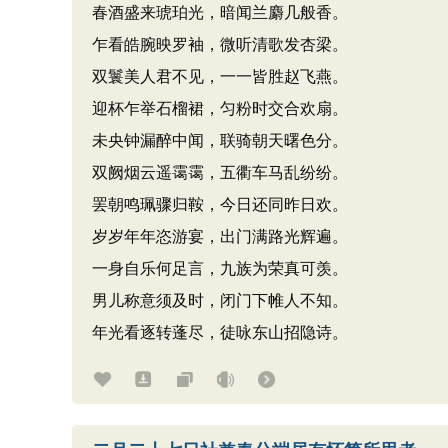
春酒盛来琥珀光，暗闻兰麝几般香。
乍看皓腕映罗袖，微听清歌发杏梁。
双鬟美人君不见，一一皆胜赵飞燕。
迎杯乍举石榴裙，匀粉时交合欢扇。
未央钟漏醉中闻，联骑朝天曙色分。
双阙烟云遥霭霭，五衢车马乱纷纷。
罢朝鸣珮骤归鞍，今日还同昨日欢。
岁岁年年恣游宴，出门满路光辉遍。
一身自乐何足言，九族为荣真可羡。
男儿称意须及时，闭门下帷人不知。
年光看逐转蓬尽，徒咏东山招隐诗。