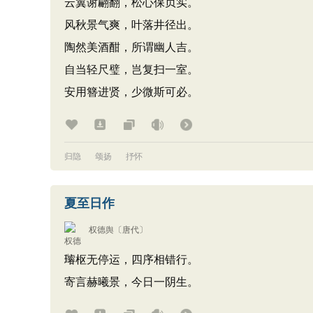
云翼谢翩翻，松心保贞实。
风秋景气爽，叶落井径出。
陶然美酒酣，所谓幽人吉。
自当轻尺璧，岂复扫一室。
安用簪进贤，少微斯可必。
归隐
颂扬
抒怀
夏至日作
权德舆
〔唐代〕
璿枢无停运，四序相错行。
寄言赫曦景，今日一阴生。