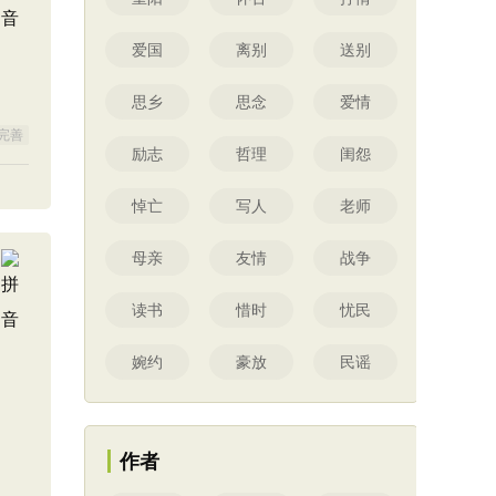
爱国
离别
送别
思乡
思念
爱情
完善
励志
哲理
闺怨
悼亡
写人
老师
母亲
友情
战争
读书
惜时
忧民
婉约
豪放
民谣
作者