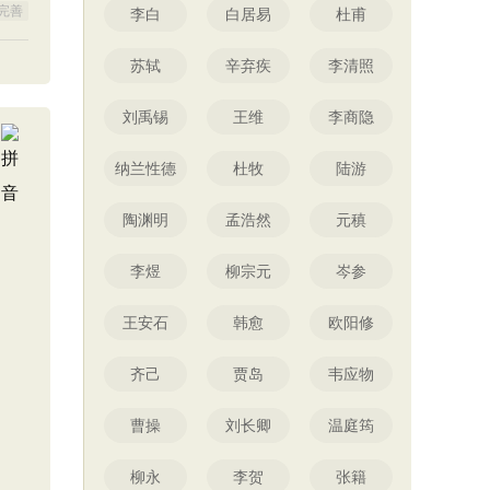
完善
李白
白居易
杜甫
苏轼
辛弃疾
李清照
刘禹锡
王维
李商隐
纳兰性德
杜牧
陆游
陶渊明
孟浩然
元稹
李煜
柳宗元
岑参
王安石
韩愈
欧阳修
齐己
贾岛
韦应物
曹操
刘长卿
温庭筠
柳永
李贺
张籍