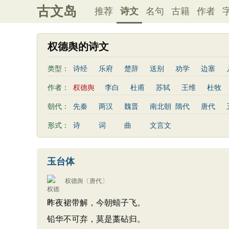
古文岛
推荐
诗文
名句
古籍
作者
权德舆的诗文
类型：
诗经
乐府
楚辞
送别
劝学
边塞
思乡
咏物
爱情
田园
民歌
民谣
作者：
权德舆
李白
杜甫
苏轼
王维
杜牧
秋思
哲理
离别
梅花
叙事
写雪
李贺
曹植
张籍
孟郊
皎然
许浑
朝代：
先秦
两汉
魏晋
南北朝
隋代
唐代
散曲
感怀
饮酒
落花
桃花
写雨
姚合
卢纶
秦观
钱起
朱熹
韩偓
形式：
诗
词
曲
文言文
寒食节
清明节
端午节
七夕节
中秋节
白居易
辛弃疾
李清照
刘禹锡
李商隐
初中古诗
高中古诗
小学文言文
初中文言
刘长卿
王昌龄
杨万里
诸葛亮
范仲淹
玉台体
古诗十九首
左丘明
张九龄
权德舆
黄庭坚
司马迁
权德舆
〔唐代〕
昨夜裙带解，今朝蟢子飞。
铅华不可弃，莫是藁砧归。