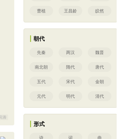
曹植
王昌龄
皎然
朝代
先秦
两汉
魏晋
南北朝
隋代
唐代
五代
宋代
金朝
元代
明代
清代
完善
形式
诗
词
曲