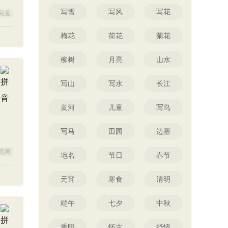
写雪
写风
写花
完善
梅花
荷花
菊花
柳树
月亮
山水
写山
写水
长江
黄河
儿童
写鸟
写马
田园
边塞
完善
地名
节日
春节
元宵
寒食
清明
端午
七夕
中秋
重阳
怀古
抒情