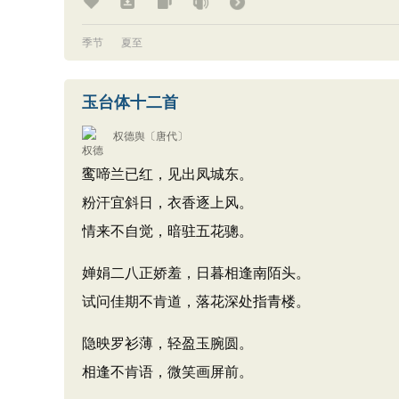
季节
夏至
玉台体十二首
权德舆
〔唐代〕
鸾啼兰已红，见出凤城东。
粉汗宜斜日，衣香逐上风。
情来不自觉，暗驻五花骢。
婵娟二八正娇羞，日暮相逢南陌头。
试问佳期不肯道，落花深处指青楼。
隐映罗衫薄，轻盈玉腕圆。
相逢不肯语，微笑画屏前。