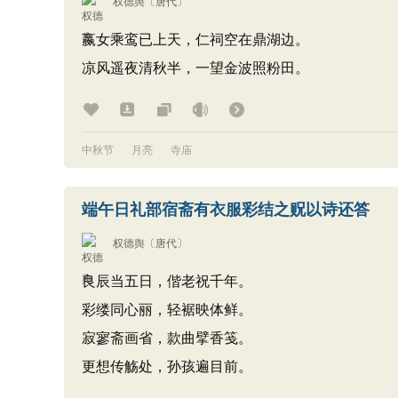
权德舆
〔唐代〕
嬴女乘鸾已上天，仁祠空在鼎湖边。
凉风遥夜清秋半，一望金波照粉田。
中秋节
月亮
寺庙
端午日礼部宿斋有衣服彩结之贶以诗还答
权德舆
〔唐代〕
良辰当五日，偕老祝千年。
彩缕同心丽，轻裾映体鲜。
寂寥斋画省，款曲擘香笺。
更想传觞处，孙孩遍目前。