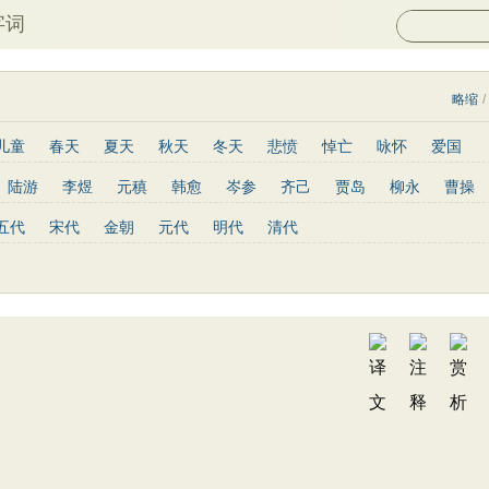
字词
略缩
/
儿童
春天
夏天
秋天
冬天
悲愤
悼亡
咏怀
爱国
山水
怀古
咏史
散文
闺怨
抒情
赞美
咏柳
读书
陆游
李煜
元稹
韩愈
岑参
齐己
贾岛
柳永
曹操
写景
月亮
长诗
励志
战争
荷花
题画
感恩
动物
罗隐
贯休
韦庄
屈原
王勃
张祜
王建
晏殊
岳飞
五代
宋代
金朝
元代
明代
清代
青春
写山
劝学
论诗
游仙
节日
春节
元宵节
高适
方干
李峤
赵嘏
贺铸
郑谷
郑燮
张说
张炎
重阳节
托物言志
古文观止
宋词精选
小学古诗
陶渊明
孟浩然
柳宗元
王安石
欧阳修
韦应物
温庭筠
文
高中文言文
唐诗三百首
古诗三百首
宋词三百首
陆龟蒙
晏几道
周邦彦
杜荀鹤
吴文英
马致远
皮日休
皇甫冉
卓文君
文天祥
刘辰翁
陈子昂
纳兰性德