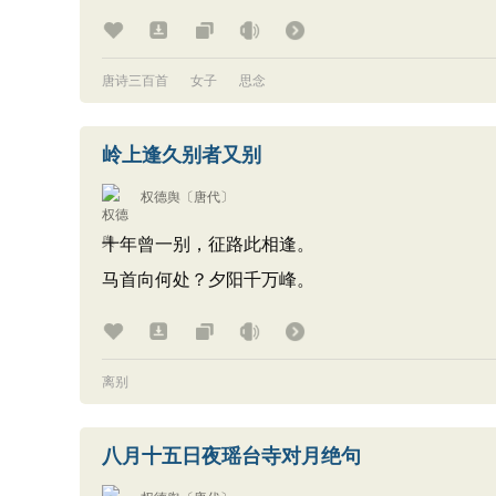
唐诗三百首
女子
思念
岭上逢久别者又别
权德舆
〔唐代〕
十年曾一别，征路此相逢。
马首向何处？夕阳千万峰。
离别
八月十五日夜瑶台寺对月绝句