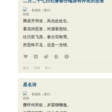
二月二十七日社兼春分端居有怀简所思者
权德舆
〔唐代〕
清昼开帘坐，风光处处生。
看花诗思发，对酒客愁轻。
社日双飞燕，春分百啭莺。
所思终不见，还是一含情。
春天
抒情
怀人
星名诗
权德舆
〔唐代〕
虚怀何所欲，岁晏聊懒逸。