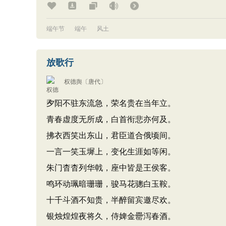
端午节
端午
风土
放歌行
权德舆
〔唐代〕
夕阳不驻东流急，荣名贵在当年立。
青春虚度无所成，白首衔悲亦何及。
拂衣西笑出东山，君臣道合俄顷间。
一言一笑玉墀上，变化生涯如等闲。
朱门杳杳列华戟，座中皆是王侯客。
鸣环动珮暗珊珊，骏马花骢白玉鞍。
十千斗酒不知贵，半醉留宾邀尽欢。
银烛煌煌夜将久，侍婢金罍泻春酒。