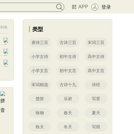
APP
登录
列表
类型
唐诗三百
古诗三百
宋词三百
小学古诗
初中古诗
高中古诗
小学文言
初中文言
高中文言
宋词精选
古诗十九
诗经
楚辞
乐府
写景
咏物
春天
夏天
秋天
冬天
写雨