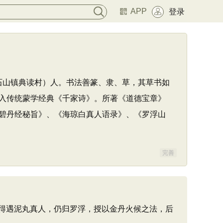
APP
登录
县石山镇典读村）人。书法善篆、隶、草，其草书如
入传统蒙学经典《千家诗》。所著《道德宝章》
碧丹经秘旨》、《海琼白真人语录》、《罗浮山
完善
得遇泥丸真人，仍归罗浮，授以金丹火候之法，后