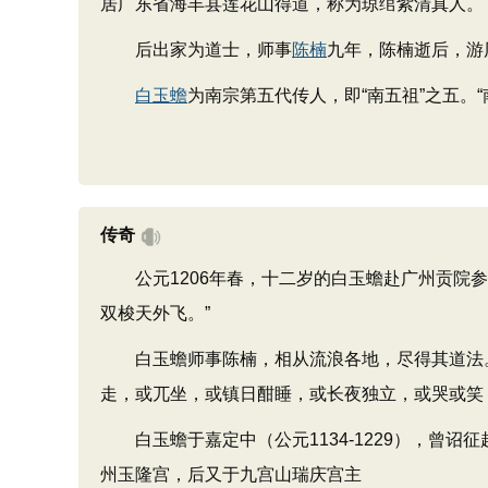
居广东省海丰县莲花山得道，称为琼绾紫清真人。
后出家为道士，师事
陈楠
九年，陈楠逝后，游
白玉蟾
为南宗第五代传人，即“南五祖”之五。
传奇
公元1206年春，十二岁的白玉蟾赴广州贡院参
双梭天外飞。”
白玉蟾师事陈楠，相从流浪各地，尽得其道法。
走，或兀坐，或镇日酣睡，或长夜独立，或哭或笑
白玉蟾于嘉定中（公元1134-1229），曾诏
州玉隆宫，后又于九宫山瑞庆宫主