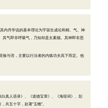
。其内丹学说的基本理论为宇宙生成论和精、气、神
涎。其气即非呼吸气，乃知却是太素烟。其神即非思
灵验与否，主要以行法者的内炼功夫高下而定。他
琼白真人语录》、《道德宝章》、《海琼词》、彭
，共五十字，款署“玉蟾”。