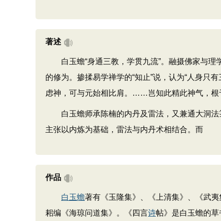
著述
白玉蟾“身通三教，学贯九流”。融摄佛家与理学
的修为。掺揉易学禅学的“知止”说，认为“人身
虑神，可与元始相比肩。……岂知此精此神气，根
白玉蟾师承陈楠的内丹及雷法，又兼通大洞法箓
主张以内炼为基础，雷法与内丹术相结合。而
作品
白玉蟾
著有《玉隆集》、《上清集》、《武夷
耜编《海琼问道集》。《四言
诗
帖》是白玉蟾的草