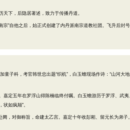
历天下，后隐居著述，致力于传播丹道。
“南宗”自他之后，始正式创建了内丹派南宗道教社团。飞升后封号为
加童子科，考官韩世忠出题“织机”，白玉蟾现场作诗：“山河大
嘉定五年在罗浮山得陈楠临终付嘱。白玉蟾游历于罗浮、武夷、
，状如疯颠”。
征赴阕，对御称旨，命建太乙宫。嘉定十年收彭耜、留元长为弟子