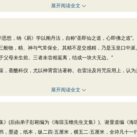
展开阅读全文
思想，纳《易》学以阐丹法，自称“圣即仙之道，心即佛之道”
只有三般物，精、神与气常保全。其精不是交感精，乃是玉皇口中
于父母未生前。三者未尝相返离，结成一块大无边。”
，斋醮科仪，尤以神霄雷法著称。在雷法及符咒应用上，认为
展开阅读全文
集》(后由弟子彭耜编为《海琼玉蟾先生文集》)、谢显道编《海
书，墨迹，纸本，纵二四·五厘米，横五二·五厘米，全诗凡十一行