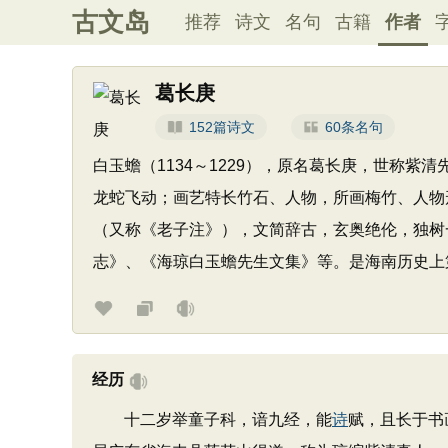
古文岛
推荐
诗文
名句
古籍
作者
葛长庚
152篇诗文
60条名句
白玉蟾（1134～1229），原名葛长庚，世称
龙蛇飞动；画艺特长竹石、人物，所画梅竹、人物
（又称《老子注》），文简辞古，玄奥绝伦，独树
志》、《海琼白玉蟾先生文集》等。是海南历史上
经历
十二岁举童子科，谙九经，能
诗
赋，且长于书