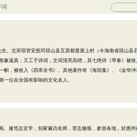
字词
紫清先生。北宋琼管安抚司琼山县五原都显屋上村（今海南省琼山
形象逼真；又工于诗词，文词清亮高绝，其七绝诗《早春》被收
一帜，被收入《四库全书》。其他著作有《海琼集》、《金华冲
第一位在全国有影响的文化名人。
画。遂笃志玄学，别家遍访名师，苦志修炼，参游各地，於惠州