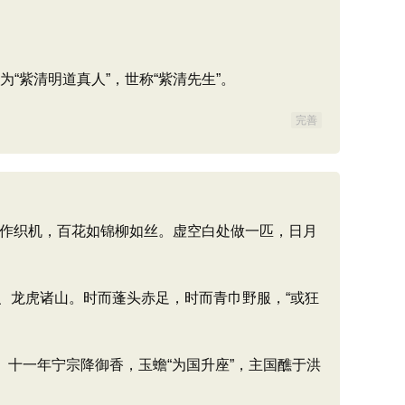
“紫清明道真人”，世称“紫清先生”。
完善
地作织机，百花如锦柳如丝。虚空白处做一匹，日月
龙虎诸山。时而蓬头赤足，时而青巾野服，“或狂
。十一年宁宗降御香，玉蟾“为国升座”，主国醮于洪