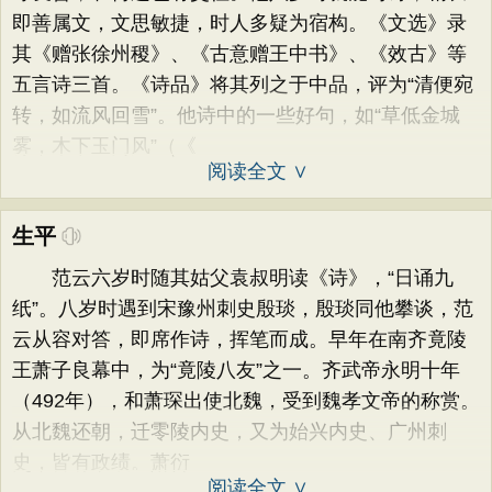
即善属文，文思敏捷，时人多疑为宿构。《文选》录
其《赠张徐州稷》、《古意赠王中书》、《效古》等
五言诗三首。《诗品》将其列之于中品，评为“清便宛
转，如流风回雪”。他诗中的一些好句，如“草低金城
雾，木下玉门风”（《
阅读全文 ∨
生平
范云六岁时随其姑父袁叔明读《诗》，“日诵九
纸”。八岁时遇到宋豫州刺史殷琰，殷琰同他攀谈，范
云从容对答，即席作诗，挥笔而成。早年在南齐竟陵
王萧子良幕中，为“竟陵八友”之一。齐武帝永明十年
（492年），和萧琛出使北魏，受到魏孝文帝的称赏。
从北魏还朝，迁零陵内史，又为始兴内史、广州刺
史，皆有政绩。萧衍
阅读全文 ∨