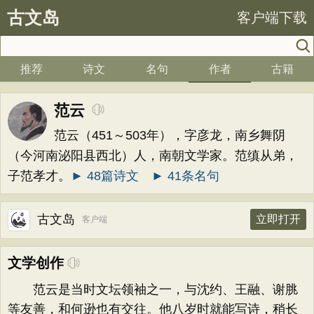
古文岛
客户端下载
推荐
诗文
名句
作者
古籍
范云
范云（451～503年），字彦龙，南乡舞阴
（今河南泌阳县西北）人，南朝文学家。范缜从弟，
子范孝才。
► 48篇诗文
► 41条名句
古文岛
立即打开
客户端
文学创作
范云是当时文坛领袖之一，与沈约、王融、谢脁
等友善，和何逊也有交往。他八岁时就能写诗，稍长