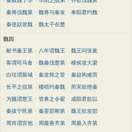
秦败魏于华
华阳之战第
齐欲伐魏第
秦将伐魏第
魏将与秦攻
奉阳君约魏
秦使赵攻魏
魏太子在楚
魏四
献书秦王第
八年谓魏王
魏王问张旄
客谓司马食
魏秦伐楚第
穰侯攻大梁
白珪谓新城
秦攻韩之管
秦赵构难而
长平之役第
楼梧约秦魏
芮宋欲绝秦
为魏谓楚王
管鼻之令翟
成阳君欲以
秦拔宁邑第
秦罢邯郸第
魏王欲攻邯
周肖谓宫他
周最善齐第
周最入齐第