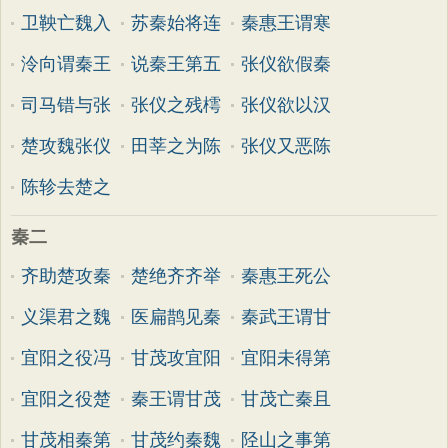
卫鞅亡魏入
苏秦始将连
秦惠王谓寒
泠向谓秦王
说秦王第五
张仪欲假秦
司马错与张
张仪之残樗
张仪欲以汉
楚攻魏张仪
田莘之为陈
张仪又恶陈
陈轸去楚之
秦二
齐助楚攻秦
楚绝齐齐举
秦惠王死公
义渠君之魏
医扁鹊见秦
秦武王谓甘
宜阳之役冯
甘茂攻宜阳
宜阳未得第
宜阳之役楚
秦王谓甘茂
甘茂亡秦且
甘茂相秦第
甘茂约秦魏
陉山之事第