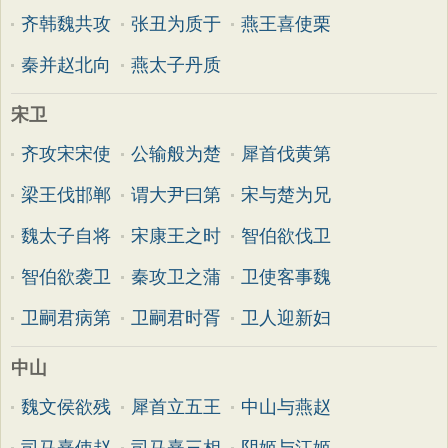
齐韩魏共攻
张丑为质于
燕王喜使栗
秦并赵北向
燕太子丹质
宋卫
齐攻宋宋使
公输般为楚
犀首伐黄第
梁王伐邯郸
谓大尹曰第
宋与楚为兄
魏太子自将
宋康王之时
智伯欲伐卫
智伯欲袭卫
秦攻卫之蒲
卫使客事魏
卫嗣君病第
卫嗣君时胥
卫人迎新妇
中山
魏文侯欲残
犀首立五王
中山与燕赵