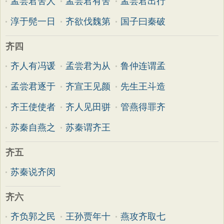
孟尝君舍人
孟尝君有舍
孟尝君出行
淳于髡一日
齐欲伐魏第
国子曰秦破
齐四
齐人有冯谖
孟尝君为从
鲁仲连谓孟
孟尝君逐于
齐宣王见颜
先生王斗造
齐王使使者
齐人见田骈
管燕得罪齐
苏秦自燕之
苏秦谓齐王
齐五
苏秦说齐闵
齐六
齐负郭之民
王孙贾年十
燕攻齐取七