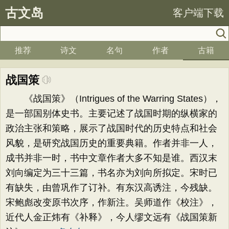
古文岛
客户端下载
推荐
诗文
名句
作者
古籍
战国策
《战国策》（Intrigues of the Warring States），
是一部国别体史书。主要记述了战国时期的纵横家的
政治主张和策略，展示了战国时代的历史特点和社会
风貌，是研究战国历史的重要典籍。作者并非一人，
成书并非一时，书中文章作者大多不知是谁。西汉末
刘向编定为三十三篇，书名亦为刘向所拟定。宋时已
有缺失，由曾巩作了订补。有东汉高诱注，今残缺。
宋鲍彪改变原书次序，作新注。吴师道作《校注》，
近代人金正炜有《补释》，今人缪文远有《战国策新