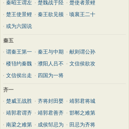
秦昭王谓左
楚魏战于陉
楚使者景鲤
楚王使景鲤
秦王欲见顿
顷襄王二十
或为六国说
秦五
谓秦王第一
秦王与中期
献则谓公孙
楼啎约秦魏
濮阳人吕不
文信侯欲攻
文信侯出走
四国为一将
齐一
楚威王战胜
齐将封田婴
靖郭君将城
靖郭君谓齐
靖郭君善齐
邯郸之难第
南梁之难第
成侯邹忌为
田忌为齐将