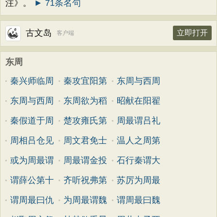
注》。
► 71条名句
古文岛
立即打开
客户端
东周
秦兴师临周
秦攻宜阳第
东周与西周
东周与西周
东周欲为稻
昭献在阳翟
秦假道于周
楚攻雍氏第
周最谓吕礼
周相吕仓见
周文君免士
温人之周第
或为周最谓
周最谓金投
石行秦谓大
谓薛公第十
齐听祝弗第
苏厉为周最
谓周最曰仇
为周最谓魏
谓周最曰魏