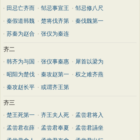
田忌亡齐而
邹忌事宣王
邹忌修八尺
秦假道韩魏
楚将伐齐第
秦伐魏第一
苏秦为赵合
张仪为秦连
齐二
韩齐为与国
张仪事秦惠
犀首以梁为
昭阳为楚伐
秦攻赵第一
权之难齐燕
秦攻赵长平
或谓齐王第
齐三
楚王死第一
齐王夫人死
孟尝君将入
孟尝君在薛
孟尝君奉夏
孟尝君讌坐