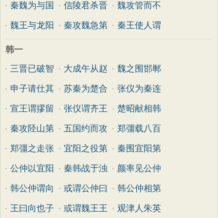
秦魏为与国
信陵君杀晋
魏攻管而不
魏王与龙阳
秦攻魏急第
秦王使人谓
韩一
三晋已破智
大成午从赵
魏之围邯郸
申子请仕其
苏秦为楚合
张仪为秦连
宣王谓摎留
张仪谓齐王
楚昭献相韩
秦攻陉山第
五国约而攻
郑彊载八百
郑彊之走张
宜阳之役第
秦围宜阳第
公仲以宜阳
秦韩战于浊
颜率见公仲
韩公仲谓向
或谓公仲曰
韩公仲相第
王曰向也子
或谓魏王王
观津人朱英