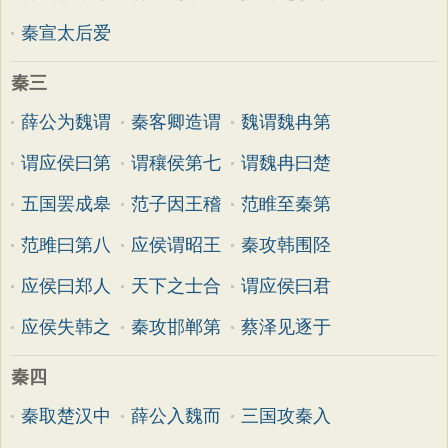
秦宣太后爱
秦三
薛公为魏谓
秦客卿造谓
魏谓魏冉第
谓应侯曰第
谓穰侯第七
谓魏冉曰楚
五国罢成皋
范子因王稽
范睢至秦第
范雎曰第八
应侯谓昭王
秦攻韩围陉
应侯曰郑人
天下之士合
谓应侯曰君
应侯失韩之
秦攻邯郸第
蔡泽见逐于
秦四
秦取楚汉中
薛公入魏而
三国攻秦入