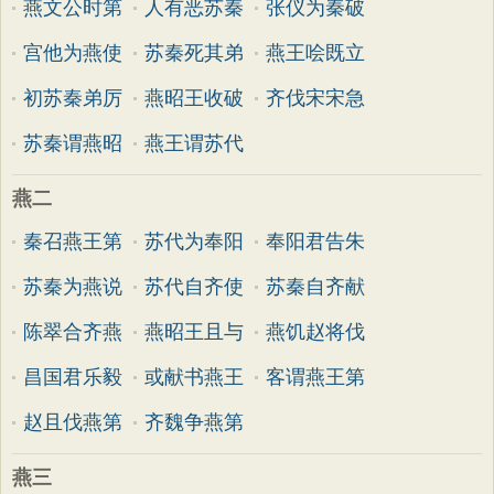
燕文公时第
人有恶苏秦
张仪为秦破
宫他为燕使
苏秦死其弟
燕王哙既立
初苏秦弟厉
燕昭王收破
齐伐宋宋急
苏秦谓燕昭
燕王谓苏代
燕二
秦召燕王第
苏代为奉阳
奉阳君告朱
苏秦为燕说
苏代自齐使
苏秦自齐献
陈翠合齐燕
燕昭王且与
燕饥赵将伐
昌国君乐毅
或献书燕王
客谓燕王第
赵且伐燕第
齐魏争燕第
燕三