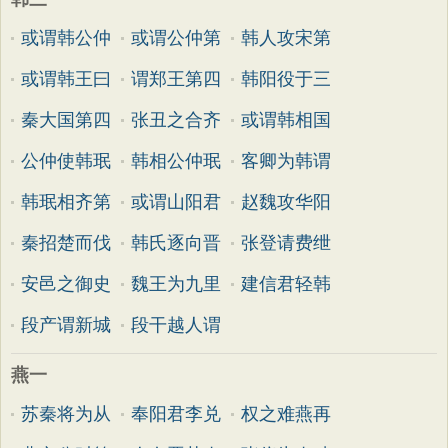
或谓韩公仲
或谓公仲第
韩人攻宋第
或谓韩王曰
谓郑王第四
韩阳役于三
秦大国第四
张丑之合齐
或谓韩相国
公仲使韩珉
韩相公仲珉
客卿为韩谓
韩珉相齐第
或谓山阳君
赵魏攻华阳
秦招楚而伐
韩氏逐向晋
张登请费绁
安邑之御史
魏王为九里
建信君轻韩
段产谓新城
段干越人谓
燕一
苏秦将为从
奉阳君李兑
权之难燕再