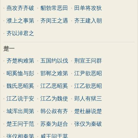
燕攻齐齐破
貂勃常恶田
田单将攻狄
濮上之事第
齐闵王之遇
齐王建入朝
齐以淖君之
楚一
齐楚构难第
五国约以伐
荆宣王问群
昭奚恤与彭
邯郸之难第
江尹欲恶昭
魏氏恶昭奚
江乙恶昭奚
江乙欲恶昭
江乙说于安
江乙为魏使
郢人有狱三
城浑出周第
韩公叔有齐
楚杜赫说楚
楚王问于范
苏秦为赵合
张仪为秦破
张仪相秦第
威王问于莫