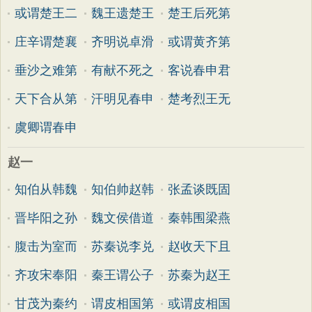
或谓楚王二
魏王遗楚王
楚王后死第
庄辛谓楚襄
齐明说卓滑
或谓黄齐第
垂沙之难第
有献不死之
客说春申君
天下合从第
汗明见春申
楚考烈王无
虞卿谓春申
赵一
知伯从韩魏
知伯帅赵韩
张孟谈既固
晋毕阳之孙
魏文侯借道
秦韩围梁燕
腹击为室而
苏秦说李兑
赵收天下且
齐攻宋奉阳
秦王谓公子
苏秦为赵王
甘茂为秦约
谓皮相国第
或谓皮相国