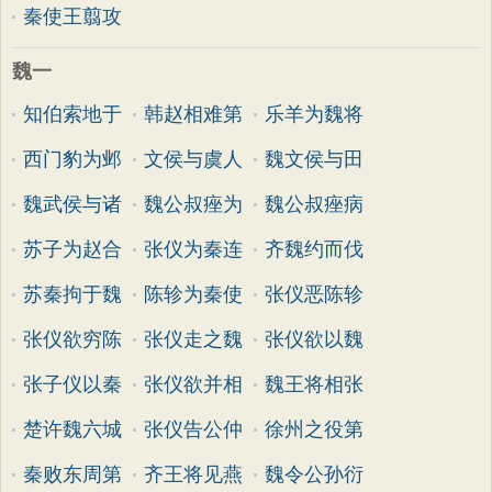
秦使王翦攻
魏一
知伯索地于
韩赵相难第
乐羊为魏将
西门豹为邺
文侯与虞人
魏文侯与田
魏武侯与诸
魏公叔痤为
魏公叔痤病
苏子为赵合
张仪为秦连
齐魏约而伐
苏秦拘于魏
陈轸为秦使
张仪恶陈轸
张仪欲穷陈
张仪走之魏
张仪欲以魏
张子仪以秦
张仪欲并相
魏王将相张
楚许魏六城
张仪告公仲
徐州之役第
秦败东周第
齐王将见燕
魏令公孙衍