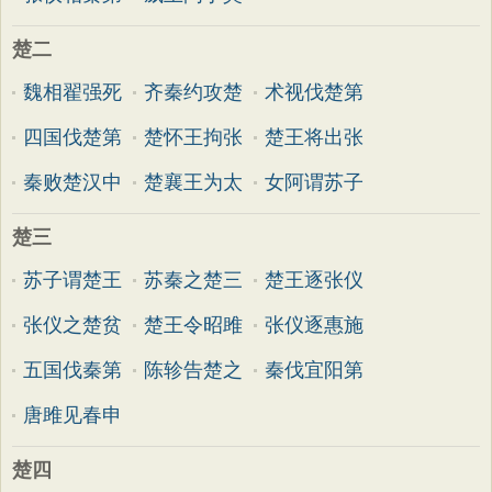
楚二
魏相翟强死
齐秦约攻楚
术视伐楚第
四国伐楚第
楚怀王拘张
楚王将出张
秦败楚汉中
楚襄王为太
女阿谓苏子
楚三
苏子谓楚王
苏秦之楚三
楚王逐张仪
张仪之楚贫
楚王令昭雎
张仪逐惠施
五国伐秦第
陈轸告楚之
秦伐宜阳第
唐雎见春申
楚四