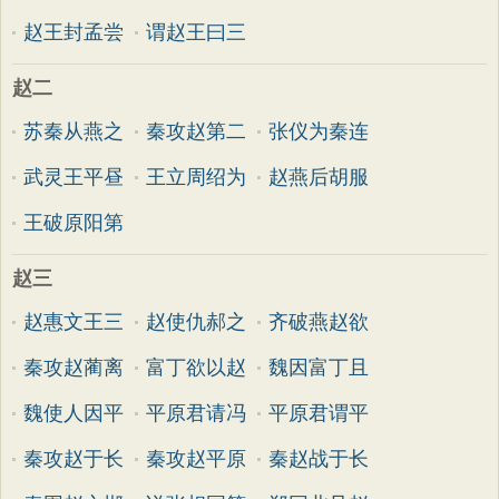
赵王封孟尝
谓赵王曰三
赵二
苏秦从燕之
秦攻赵第二
张仪为秦连
武灵王平昼
王立周绍为
赵燕后胡服
王破原阳第
赵三
赵惠文王三
赵使仇郝之
齐破燕赵欲
秦攻赵蔺离
富丁欲以赵
魏因富丁且
魏使人因平
平原君请冯
平原君谓平
秦攻赵于长
秦攻赵平原
秦赵战于长