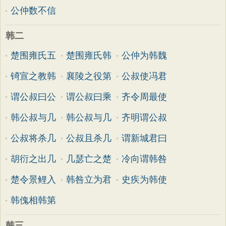
公仲数不信
韩二
楚围雍氏五
楚围雍氏韩
公仲为韩魏
锜宣之教韩
襄陵之役第
公叔使冯君
谓公叔曰公
谓公叔曰乘
齐令周最使
韩公叔与几
韩公叔与几
齐明谓公叔
公叔将杀几
公叔且杀几
谓新城君曰
胡衍之出几
几瑟亡之楚
冷向谓韩咎
楚令景鲤入
韩咎立为君
史疾为韩使
韩傀相韩第
韩三