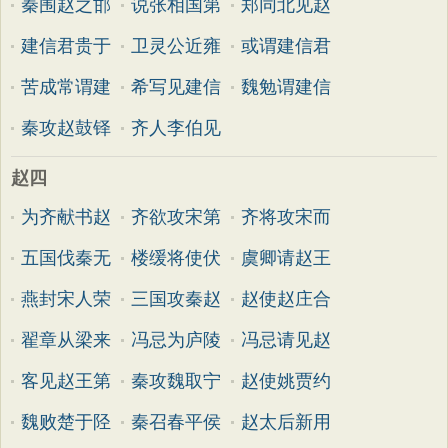
秦围赵之邯
说张相国第
郑同北见赵
建信君贵于
卫灵公近雍
或谓建信君
苦成常谓建
希写见建信
魏勉谓建信
秦攻赵鼓铎
齐人李伯见
赵四
为齐献书赵
齐欲攻宋第
齐将攻宋而
五国伐秦无
楼缓将使伏
虞卿请赵王
燕封宋人荣
三国攻秦赵
赵使赵庄合
翟章从梁来
冯忌为庐陵
冯忌请见赵
客见赵王第
秦攻魏取宁
赵使姚贾约
魏败楚于陉
秦召春平侯
赵太后新用