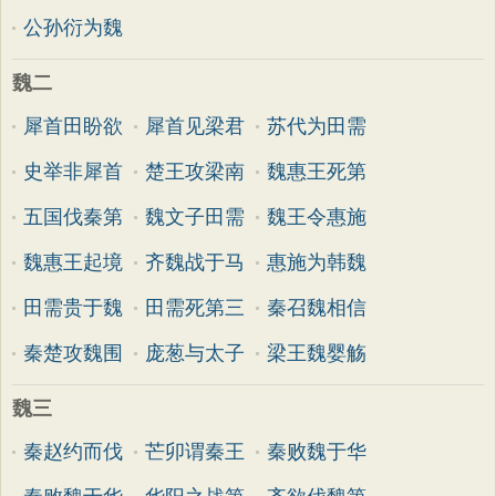
公孙衍为魏
魏二
犀首田盼欲
犀首见梁君
苏代为田需
史举非犀首
楚王攻梁南
魏惠王死第
五国伐秦第
魏文子田需
魏王令惠施
魏惠王起境
齐魏战于马
惠施为韩魏
田需贵于魏
田需死第三
秦召魏相信
秦楚攻魏围
庞葱与太子
梁王魏婴觞
魏三
秦赵约而伐
芒卯谓秦王
秦败魏于华