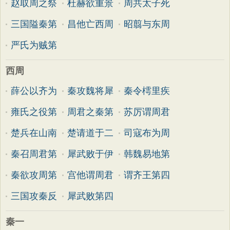
赵取周之祭
杜赫欲重景
周共太子死
三国隘秦第
昌他亡西周
昭翦与东周
严氏为贼第
西周
薛公以齐为
秦攻魏将犀
秦令樗里疾
雍氏之役第
周君之秦第
苏厉谓周君
楚兵在山南
楚请道于二
司寇布为周
秦召周君第
犀武败于伊
韩魏易地第
秦欲攻周第
宫他谓周君
谓齐王第四
三国攻秦反
犀武败第四
秦一