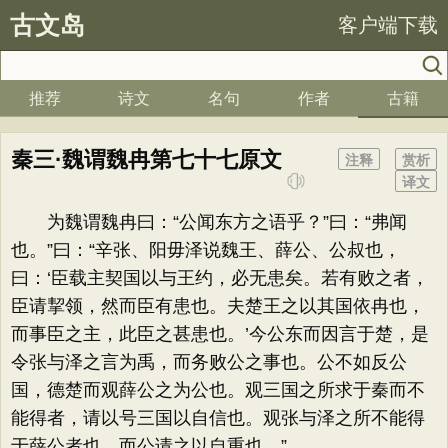
古文岛
客户端下载
推荐
诗文
名句
作者
古籍
秦三·魏谓魏冉第七十七原文
注释
赏析
译文
为魏谓魏冉曰：“公闻东方之语乎？”曰：“弗闻
也。”曰：“辛张、阳毋泽说魏王、薛公、公叔也，
曰：‘臣载主契国以与王约，必无患矣。若有败之者，
臣请挈领，然而臣有患也。夫楚王之以其国依冉也，
而事臣之主，此臣之甚患也。’今公东而因言于楚，是
令张与泽之言为禹，而务败公之事也。公不如反公
国，德楚而观薛公之为公也。观三国之所求于秦而不
能得者，请以号三国以自信也。观张与泽之所不能得
于薛公者也，而公请之以自重也。”