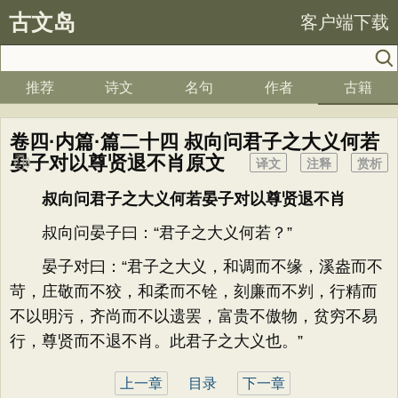
古文岛
客户端下载
推荐
诗文
名句
作者
古籍
卷四·内篇·篇二十四 叔向问君子之大义何若
晏子对以尊贤退不肖原文
译文
注释
赏析
叔向问君子之大义何若晏子对以尊贤退不肖
叔向问晏子曰：“君子之大义何若？”
晏子对曰：“君子之大义，和调而不缘，溪盎而不
苛，庄敬而不狡，和柔而不铨，刻廉而不刿，行精而
不以明污，齐尚而不以遗罢，富贵不傲物，贫穷不易
行，尊贤而不退不肖。此君子之大义也。”
上一章
目录
下一章