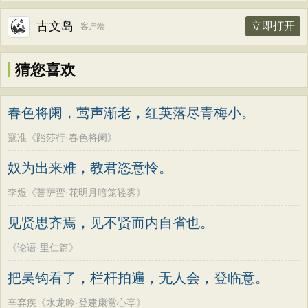
古文岛
立即打开
客户端
猜您喜欢
春色将阑，莺声渐老，红英落尽青梅小。
寇准《踏莎行·春色将阑》
奴为出来难，教君恣意怜。
李煜《菩萨蛮·花明月暗笼轻雾》
见贤思齐焉，见不贤而内自省也。
《论语·里仁篇》
把吴钩看了，栏杆拍遍，无人会，登临意。
辛弃疾《水龙吟·登建康赏心亭》