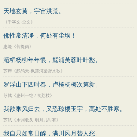
天地玄黄，宇宙洪荒。
《千字文·全文》
佛性常清净，何处有尘埃！
惠能《菩提偈》
灞桥杨柳年年恨，鸳浦芙蓉叶叶愁。
苏庠《鹧鸪天·枫落河梁野水秋》
罗浮山下四时春，卢橘杨梅次第新。
苏轼《惠州一绝 / 食荔枝》
我欲乘风归去，又恐琼楼玉宇，高处不胜寒。
苏轼《水调歌头·明月几时有》
我自只如常日醉，满川风月替人愁。