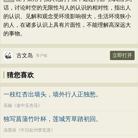
话，讨论时空的无限性与人的认识的相对性，指出人
的认识、见解和观念受环境影响很大，生活环境狭小
的人，在诸多认识上具有片面性，不能理解高深远大
的事物。
古文岛
立即打开
客户端
猜您喜欢
一枝红杏出墙头，墙外行人正独愁。
吴融《途中见杏花》
独写菖蒲竹叶杯，莲城芳草踏初回。
汤显祖《午日处州禁竞渡》