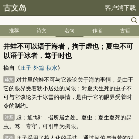
古文岛
客户端下载
推荐
诗文
名句
作者
古籍
井蛙不可以语于海者，拘于虚也；夏虫不可
以语于冰者，笃于时也
摘自《
庄子·外篇·秋水
》
对井里的蛙不可与它谈论关于海的事情，是由于
译文
它的眼界受着狭小居处的局限；对夏天生死的虫子不
可与它谈论关于冰雪的事情，是由于它的眼界受着时
令的制约。
虚：通“墟”，指所居之处。夏虫：夏生夏死的昆
注释
虫。笃：专守，可引申为拘限。
庄子采用了拟人化的手法，通过河伯与海若的对
赏析