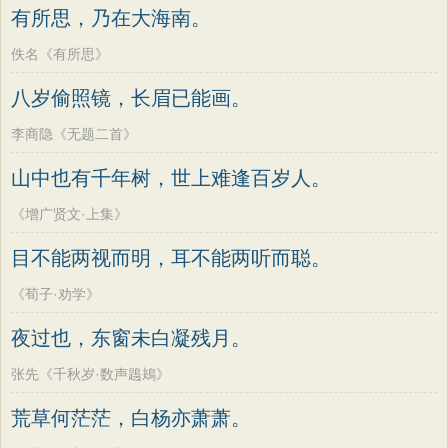
有所思，乃在大海南。
佚名《有所思》
八岁偷照镜，长眉已能画。
李商隐《无题二首》
山中也有千年树，世上难逢百岁人。
《增广贤文·上集》
目不能两视而明，耳不能两听而聪。
《荀子·劝学》
夜过也，东窗未白凝残月。
张先《千秋岁·数声鶗鴂》
荒草何茫茫，白杨亦萧萧。