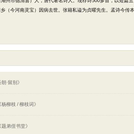
江省湖州市德清县）人，唐代著名诗人。现存诗500多首，以短篇
在阌乡（今河南灵宝）因病去世。张籍私谥为贞曜先生。孟诗今传
朝·留别》
杨柳枝 / 柳枝词》
《题弟侄书堂》