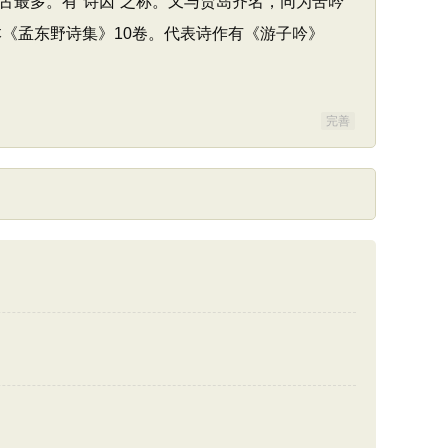
五古最多。有“诗囚”之称。又与贾岛齐名，同为苦吟
本《孟东野诗集》10卷。代表诗作有《游子吟》
完善