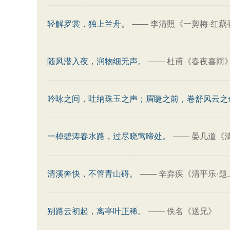
轻解罗裳，独上兰舟。
——
李清照《一剪梅·红藕
随风潜入夜，润物细无声。
——
杜甫《春夜喜雨
吟咏之间，吐纳珠玉之声；眉睫之前，卷舒风云之
一棹碧涛春水路，过尽晓莺啼处。
——
晏几道《
清溪奔快，不管青山碍。
——
辛弃疾《清平乐·题
别路云初起，离亭叶正稀。
——
佚名《送兄》