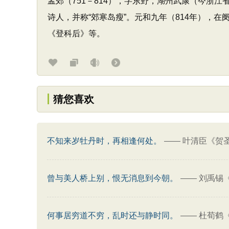
孟郊（751－814），字东野，湖州武康（今浙
诗人，并称“郊寒岛瘦”。元和九年（814年），
《登科后》等。
猜您喜欢
不知来岁牡丹时，再相逢何处。
——
叶清臣《贺圣
曾与美人桥上别，恨无消息到今朝。
——
刘禹锡《
何事居穷道不穷，乱时还与静时同。
——
杜荀鹤