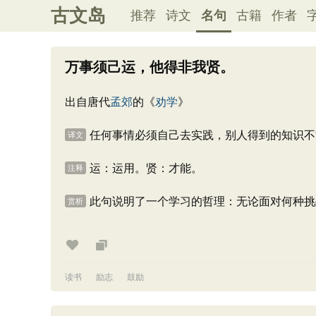
古文岛
推荐
诗文
名句
古籍
作者
万事须己运，他得非我贤。
出自唐代
孟郊
的《
劝学
》
任何事情必须自己去实践，别人得到的知识不
译文
运：运用。贤：才能。
注释
此句说明了一个学习的哲理：无论面对何种挑
赏析
读书
励志
鼓励