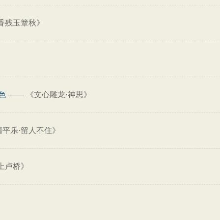
香残玉簟秋》
》
色
——
《文心雕龙·神思》
清平乐·留人不住》
上卢桥》