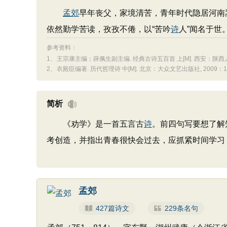
孟郊
早年丧父，家境清苦，青年时代隐居河南
依然勤学苦读，孜孜不倦，以“苦吟
诗
人”闻名于世
参考资料：
1、
王宗康主编；薛佩生副主编. 经典古诗五百首 上[M]. 西安：陕西人民出
2、
衣殿臣编著. 历代哲理诗 中[M]. 北京：大众文艺出版社, 2009：162
简析
《劝学》是一首五言古
诗
。前四句写要想了解
考创造，并指出青春很快会过去，应抓紧时间学习
孟郊
427篇诗文
229条名句