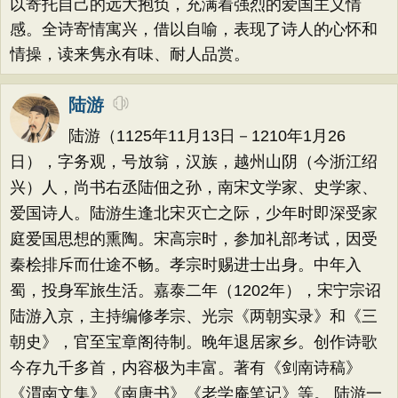
以寄托自己的远大抱负，充满着强烈的爱国主义情
感。全诗寄情寓兴，借以自喻，表现了诗人的心怀和
情操，读来隽永有味、耐人品赏。
陆游
陆游（1125年11月13日－1210年1月26
日），字务观，号放翁，汉族，越州山阴（今浙江绍
兴）人，尚书右丞陆佃之孙，南宋文学家、史学家、
爱国诗人。陆游生逢北宋灭亡之际，少年时即深受家
庭爱国思想的熏陶。宋高宗时，参加礼部考试，因受
秦桧排斥而仕途不畅。孝宗时赐进士出身。中年入
蜀，投身军旅生活。嘉泰二年（1202年），宋宁宗诏
陆游入京，主持编修孝宗、光宗《两朝实录》和《三
朝史》，官至宝章阁待制。晚年退居家乡。创作诗歌
今存九千多首，内容极为丰富。著有《剑南诗稿》
《渭南文集》《南唐书》《老学庵笔记》等。 陆游一