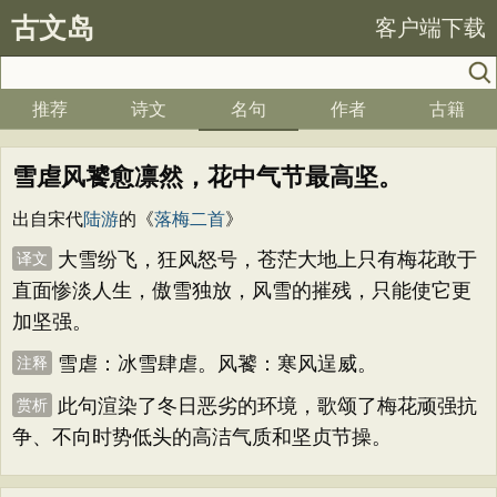
古文岛
客户端下载
推荐
诗文
名句
作者
古籍
雪虐风饕愈凛然，花中气节最高坚。
出自宋代
陆游
的《
落梅二首
》
大雪纷飞，狂风怒号，苍茫大地上只有梅花敢于
译文
直面惨淡人生，傲雪独放，风雪的摧残，只能使它更
加坚强。
雪虐：冰雪肆虐。风饕：寒风逞威。
注释
此句渲染了冬日恶劣的环境，歌颂了梅花顽强抗
赏析
争、不向时势低头的高洁气质和坚贞节操。