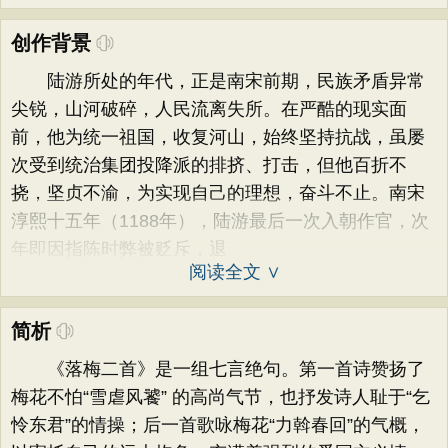
创作背景
陆游所处的年代，正是南宋前期，民族矛盾异常
尖锐，山河破碎，人民流离失所。在严酷的现实面
前，他为统一祖国，收复河山，始终坚持抗战，虽屡
次受到统治集团投降派的排挤、打击，但他百折不
挠，坚贞不渝，为实现自己的理想，奋斗不止。南宋
淳熙十五年（1188年），陆游最后一次入朝作官，次
年即因指陈时弊被贬斥，退
阅读全文 ∨
简析
《落梅二首》是一组七言绝句。第一首诗赞扬了
梅花不怕“雪虐风饕” 的高尚气节，也抒发诗人耻于“乞
怜东君”的情操；后一首歌咏梅花“力斡春回”的气概，