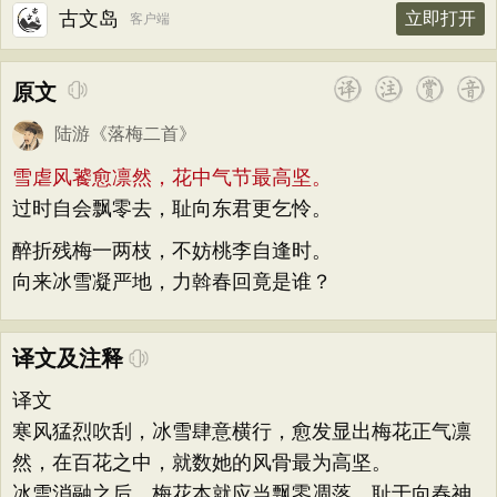
古文岛
立即打开
客户端
原文
陆游
《
落梅二首
》
雪虐风饕愈凛然，花中气节最高坚。
过时自会飘零去，耻向东君更乞怜。
醉折残梅一两枝，不妨桃李自逢时。
向来冰雪凝严地，力斡春回竟是谁？
译文及注释
译文
寒风猛烈吹刮，冰雪肆意横行，愈发显出梅花正气凛
然，在百花之中，就数她的风骨最为高坚。
冰雪消融之后，梅花本就应当飘零凋落，耻于向春神