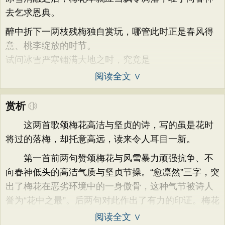
去乞求恩典。
醉中折下一两枝残梅独自赏玩，哪管此时正是春风得
意、桃李绽放的时节。
试问冰雪严寒铺满大地之时，究竟是
阅读全文 ∨
赏析
这两首歌颂梅花高洁与坚贞的诗，写的虽是花时
将过的落梅，却托意高远，读来令人耳目一新。
第一首前两句赞颂梅花与风雪暴力顽强抗争、不
向春神低头的高洁气质与坚贞节操。“愈凛然”三字，突
出了梅花在恶劣环境中的一身傲骨，这种气节被诗人
誉为“花中之最”。后两句对此作出了有力的印证。梅花
阅读全文 ∨