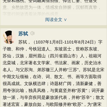
无奈和感伤。全词融离情别恨、悼念亡妻、仕途失
意、乡愁故思为一体，情感发自肺腑，沉郁而真挚，
字里行间渗透着浓厚的伤感意
阅读全文 ∨
苏轼
苏轼，（1037年1月8日-1101年8月24日）字
子瞻、和仲，号铁冠道人、东坡居士，世称苏东坡、
苏仙，汉族，眉州眉山（四川省眉山市）人，祖籍河
北栾城，北宋著名文学家、书法家、画家，历史治水
名人。与父苏洵、弟苏辙三人并称“三苏”。苏轼是北宋
中期文坛领袖，在诗、词、散文、书、画等方面取得
很高成就。文纵横恣肆；诗题材广阔，清新豪健，善
用夸张比喻，独具风格，与黄庭坚并称“苏黄”；词开豪
放一派，与辛弃疾同是豪放派代表，并称“苏辛”；散文
著述宏富，豪放自如，与欧阳修并称“欧苏”，为“唐宋