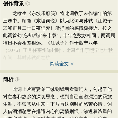
创作背景
龙榆生《东坡乐府笺》将此词收于未作编年的第
三卷中。顾随《东坡词说》以为此词与苏轼《江城子·
乙卯正月二十日夜记梦》所抒写的感情极接近。按之
此词首句“忘却成都来十载”，十年之数亦相同，两词属
稿日不会相差很远。《江城子》作于熙宁八年
（1075）正月任密州知州时，此词当作于熙宁七年秋
冬间。其时苏轼尚在杭
阅读全文 ∨
简析
此词上片写妻弟王缄到钱塘看望词人，勾起了他
对亡妻和故乡的深切思念，想到自己宦游漂泊的羁旅
生涯，不禁悲从中来；下片写送别时的愁苦心情，词
人借酒消愁意在排遣内心的离情别恨，渗透着浓重的