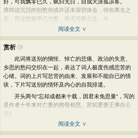
好，可我飘零已久，赋归无日，自成天涯孤凉客。
席间这沉沉的别愁你或许还未深切体会，待你离去之
后，我这愁肠早已寸断，再无可断之处。今
阅读全文 ∨
赏析
此词将送别的惆怅、悼亡的悲痛、政治的失意、
乡思的愁闷交织在一起，表达了词人极度伤感悲苦的
心绪。词的上片写悲苦的由来、发展和不能自已的情
状，下片写送别的情怀及内心的自我排遣。
开头两句“忘却成都来十载，因君未免思量”，写的
是作者十年来对亡妻的彻骨相思。苏轼爱妻王弗自公
元1
阅读全文 ∨