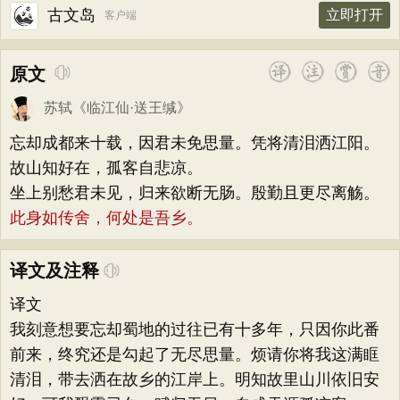
古文岛
立即打开
客户端
原文
苏轼
《
临江仙·送王缄
》
忘却成都来十载，因君未免思量。凭将清泪洒江阳。
故山知好在，孤客自悲凉。
坐上别愁君未见，归来欲断无肠。殷勤且更尽离觞。
此身如传舍，何处是吾乡。
译文及注释
译文
我刻意想要忘却蜀地的过往已有十多年，只因你此番
前来，终究还是勾起了无尽思量。烦请你将我这满眶
清泪，带去洒在故乡的江岸上。明知故里山川依旧安