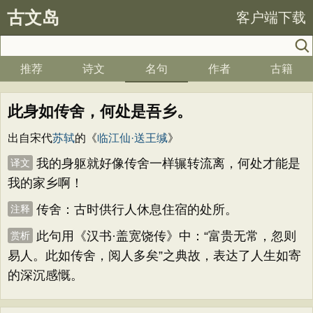
古文岛
客户端下载
推荐
诗文
名句
作者
古籍
此身如传舍，何处是吾乡。
出自宋代
苏轼
的《
临江仙·送王缄
》
我的身躯就好像传舍一样辗转流离，何处才能是
译文
我的家乡啊！
传舍：古时供行人休息住宿的处所。
注释
此句用《汉书·盖宽饶传》中：“富贵无常，忽则
赏析
易人。此如传舍，阅人多矣”之典故，表达了人生如寄
的深沉感慨。